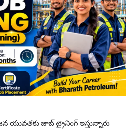
ిజన యువతకు జాబ్ ట్రైనింగ్ ఇస్తున్నారు