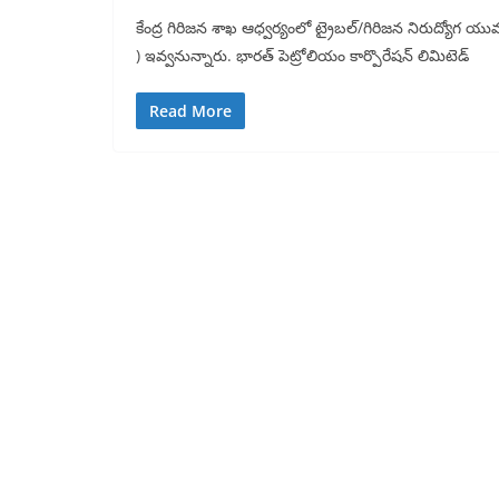
కేంద్ర గిరిజన శాఖ ఆధ్వర్యంలో ట్రైబల్/గిరిజన నిరుద్యోగ యువ
) ఇవ్వనున్నారు. భారత్ పెట్రోలియం కార్పొరేషన్ లిమిటెడ్
Read More