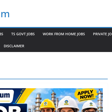
om
BS
TS GOVT JOBS
WORK FROM HOME JOBS
PRIVATE J
DISCLAIMER