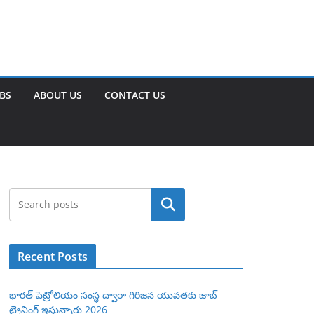
OBS
ABOUT US
CONTACT US
Search
Recent Posts
భారత్ పెట్రోలియం సంస్థ ద్వారా గిరిజన యువతకు జాబ్
ట్రైనింగ్ ఇస్తున్నారు 2026