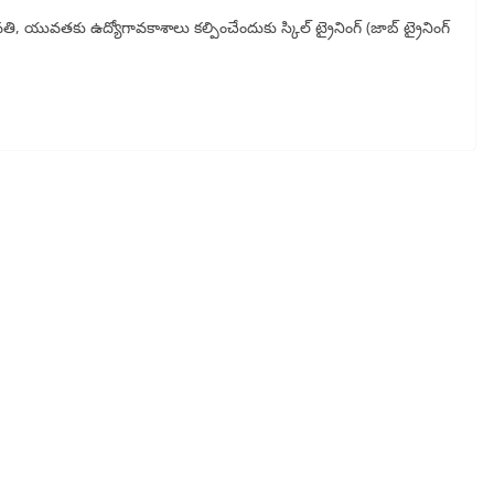
తి, యువతకు ఉద్యోగావకాశాలు కల్పించేందుకు స్కిల్ ట్రైనింగ్ (జాబ్ ట్రైనింగ్