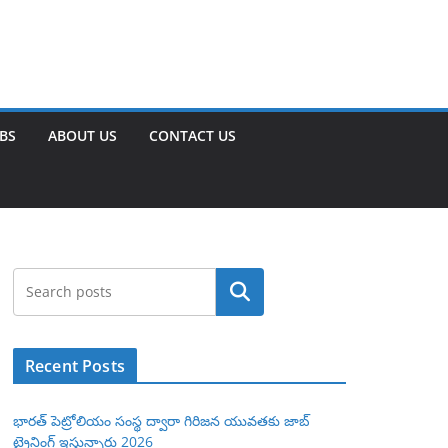
OBS
ABOUT US
CONTACT US
Search
Recent Posts
భారత్ పెట్రోలియం సంస్థ ద్వారా గిరిజన యువతకు జాబ్
ట్రైనింగ్ ఇస్తున్నారు 2026