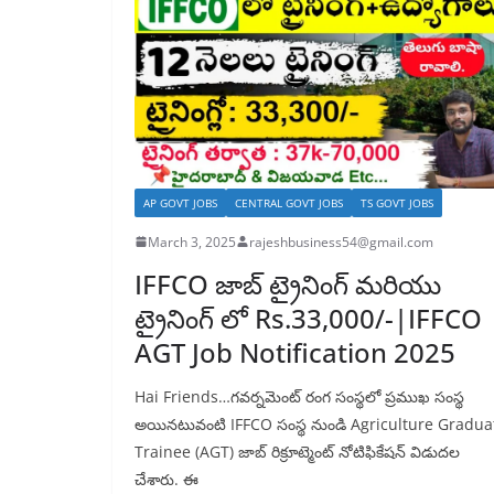
AP GOVT JOBS
CENTRAL GOVT JOBS
TS GOVT JOBS
March 3, 2025
rajeshbusiness54@gmail.com
IFFCO జాబ్ ట్రైనింగ్ మరియు
ట్రైనింగ్ లో Rs.33,000/-|IFFCO
AGT Job Notification 2025
Hai Friends…గవర్నమెంట్ రంగ సంస్థలో ప్రముఖ సంస్థ
అయినటువంటి IFFCO సంస్థ నుండి Agriculture Gradua
Trainee (AGT) జాబ్ రిక్రూట్మెంట్ నోటిఫికేషన్ విడుదల
చేశారు. ఈ