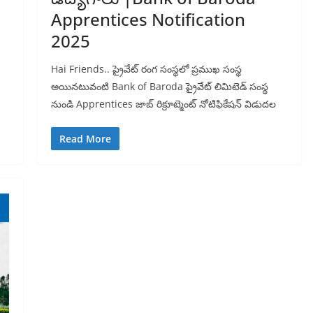
Apprentices Notification
2025
Hai Friends.. ప్రైవేట్ రంగ సంస్థలో ప్రముఖ సంస్థ
అయినటువంటి Bank of Baroda ప్రైవేట్ లిమిటెడ్ సంస్థ
నుండి Apprentices జాబ్ రిక్రూట్మెంట్ నోటిఫికేషన్ విడుదల
Read More