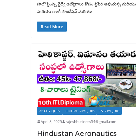
హలో ఫ్రెండ్స్ రైల్వే ఉద్యోగాలు కోసం ప్రిపేర్ అవుతున్న మరియు
మరియు రాంకీ ఫౌండేషన్ మరియు
Read More
AP GOVT JOBS
CENTRAL GOVT JOBS
TS GOVT JOBS
April 8, 2025
rajeshbusiness54@gmail.com
Hindustan Aeronautics