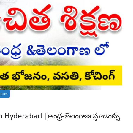
 JOBS
n Hyderabad |ఆంధ్ర-తెలంగాణ స్టూడెంట్స్