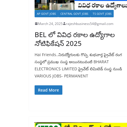
AP GOVT JOBS
CENTRAL GOVT JOBS
TS GOVT JOBS
March 24, 2025
rajeshbusiness54@gmail.com
BEL లో వివిధ రకాల ఉద్యోగాల
నోటిఫికేషన్ 2025
Hai Friends..నిరుద్యోగులకు గొప్ప శుభవార్త ప్రైవేట్ రంగ
సంస్థలో ప్రముఖ సంస్థ అయినటువంటి BHARAT
ELECTRONICS LIMITED ప్రైవేట్ లిమిటెడ్ సంస్థ నుండి
VARIOUS JOBS- PERMANENT
Read More