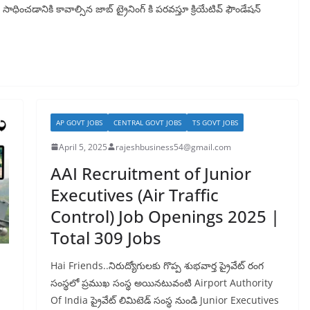
 సాధించడానికి కావాల్సిన జాబ్ ట్రైనింగ్ కి పరవస్తూ క్రియేటివ్ ఫౌండేషన్
AP GOVT JOBS
CENTRAL GOVT JOBS
TS GOVT JOBS
April 5, 2025
rajeshbusiness54@gmail.com
AAI Recruitment of Junior
Executives (Air Traffic
Control) Job Openings 2025 |
Total 309 Jobs
Hai Friends..నిరుద్యోగులకు గొప్ప శుభవార్త ప్రైవేట్ రంగ
సంస్థలో ప్రముఖ సంస్థ అయినటువంటి Airport Authority
Of India ప్రైవేట్ లిమిటెడ్ సంస్థ నుండి Junior Executives