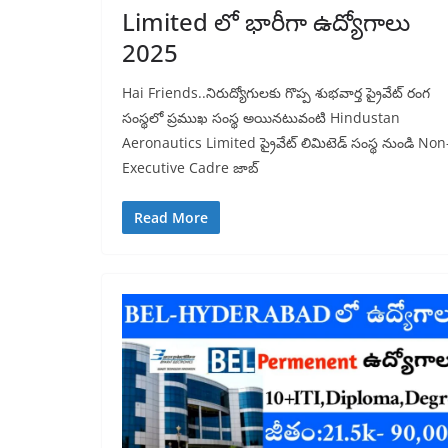
Limited లో భారీగా ఉద్యోగాలు
2025
Hai Friends..నిరుద్యోగులకు గొప్ప శుభవార్త ప్రైవేట్ రంగ
సంస్థలో ప్రముఖ సంస్థ అయినటువంటి Hindustan
Aeronautics Limited ప్రైవేట్ లిమిటెడ్ సంస్థ నుండి Non
Executive Cadre జాబ్
Read More