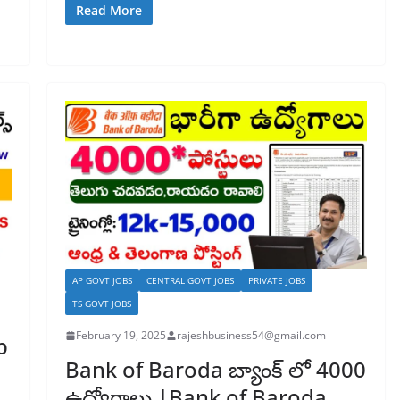
Read More
AP GOVT JOBS
CENTRAL GOVT JOBS
PRIVATE JOBS
TS GOVT JOBS
February 19, 2025
rajeshbusiness54@gmail.com
b
Bank of Baroda బ్యాంక్ లో 4000
ఉద్యోగాలు |Bank of Baroda