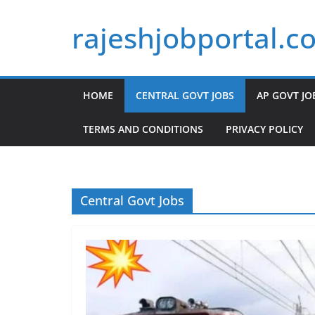
Skip
rajeshjobportal.c
to
content
HOME
CENTRAL GOVT JOBS
AP GOVT JO
TERMS AND CONDITIONS
PRIVACY POLICY
Central Govt Jobs