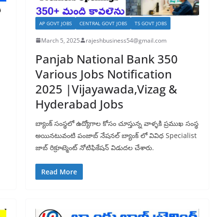
AP GOVT JOBS
CENTRAL GOVT JOBS
TS GOVT JOBS
March 5, 2025
rajeshbusiness54@gmail.com
Panjab National Bank 350
Various Jobs Notification
2025 |Vijayawada,Vizag &
Hyderabad Jobs
బ్యాంక్ సంస్థలో ఉద్యోగాల కోసం చూస్తున్న వాళ్ళకి ప్రముఖ సంస్థ
అయినటువంటి పంజాబ్ నేషనల్ బ్యాంక్ లో వివిధ Specialist
జాబ్ రిక్రూట్మెంట్ నోటిఫికేషన్ విడుదల చేశారు.
Read More