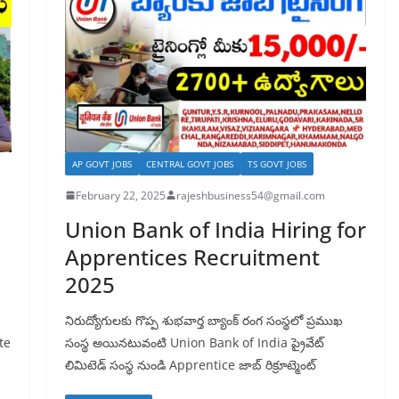
AP GOVT JOBS
CENTRAL GOVT JOBS
TS GOVT JOBS
February 22, 2025
rajeshbusiness54@gmail.com
Union Bank of India Hiring for
Apprentices Recruitment
2025
నిరుద్యోగులకు గొప్ప శుభవార్త బ్యాంక్ రంగ సంస్థలో ప్రముఖ
te
సంస్థ అయినటువంటి Union Bank of India ప్రైవేట్
లిమిటెడ్ సంస్థ నుండి Apprentice జాబ్ రిక్రూట్మెంట్