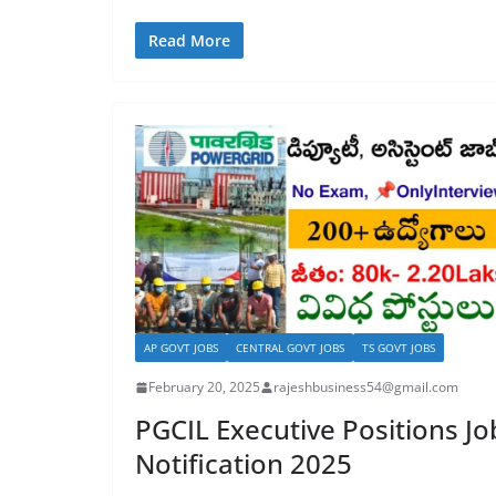
Read More
AP GOVT JOBS
CENTRAL GOVT JOBS
TS GOVT JOBS
February 20, 2025
rajeshbusiness54@gmail.com
PGCIL Executive Positions Jo
Notification 2025