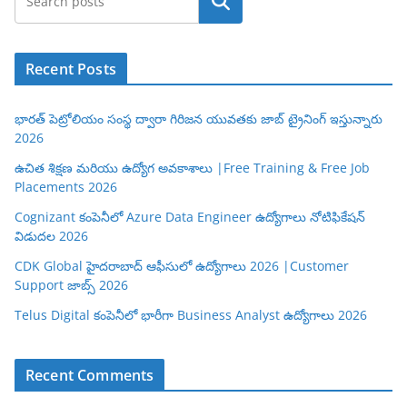
Search
Recent Posts
భారత్ పెట్రోలియం సంస్థ ద్వారా గిరిజన యువతకు జాబ్ ట్రైనింగ్ ఇస్తున్నారు
2026
ఉచిత శిక్షణ మరియు ఉద్యోగ అవకాశాలు |Free Training & Free Job
Placements 2026
Cognizant కంపెనీలో Azure Data Engineer ఉద్యోగాలు నోటిఫికేషన్
విడుదల 2026
CDK Global హైదరాబాద్ ఆఫీసులో ఉద్యోగాలు 2026 |Customer
Support జాబ్స్ 2026
Telus Digital కంపెనీలో భారీగా Business Analyst ఉద్యోగాలు 2026
Recent Comments