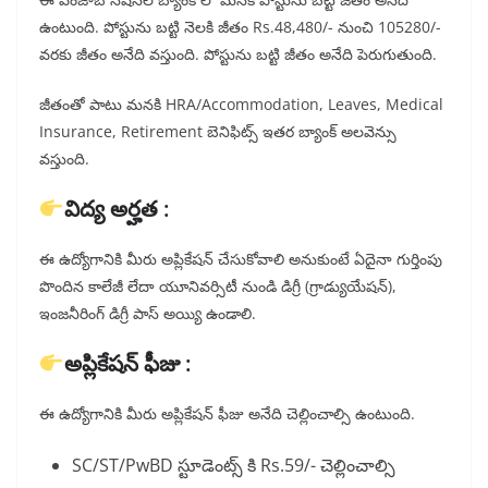
ఉంటుంది. పోస్టును బట్టి నెలకి జీతం Rs.48,480/- నుంచి 105280/-
వరకు జీతం అనేది వస్తుంది. పోస్టును బట్టి జీతం అనేది పెరుగుతుంది.
జీతంతో పాటు మనకి HRA/Accommodation, Leaves, Medical
Insurance, Retirement బెనిఫిట్స్ ఇతర బ్యాంక్ అలవెన్సు
వస్తుంది.
విద్య అర్హత :
ఈ ఉద్యోగానికి మీరు అప్లికేషన్ చేసుకోవాలి అనుకుంటే ఏదైనా గుర్తింపు
పొందిన కాలేజీ లేదా యూనివర్సిటీ నుండి డిగ్రీ (గ్రాడ్యుయేషన్),
ఇంజనీరింగ్ డిగ్రీ పాస్ అయ్యి ఉండాలి.
అప్లికేషన్ ఫీజు :
ఈ ఉద్యోగానికి మీరు అప్లికేషన్ ఫీజు అనేది చెల్లించాల్సి ఉంటుంది.
SC/ST/PwBD స్టూడెంట్స్ కి Rs.59/- చెల్లించాల్సి