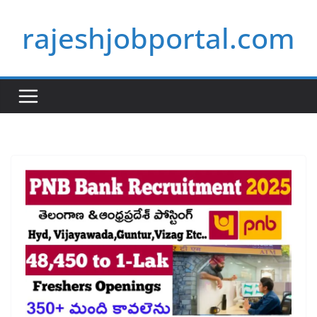
Skip
rajeshjobportal.com
to
content