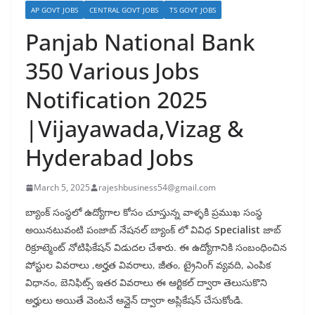
AP GOVT JOBS
CENTRAL GOVT JOBS
TS GOVT JOBS
Panjab National Bank
350 Various Jobs
Notification 2025
|Vijayawada,Vizag &
Hyderabad Jobs
March 5, 2025
rajeshbusiness54@gmail.com
బ్యాంక్ సంస్థలో ఉద్యోగాల కోసం చూస్తున్న వాళ్ళకి ప్రముఖ సంస్థ
అయినటువంటి పంజాబ్ నేషనల్ బ్యాంక్ లో వివిధ
Specialist
జాబ్
రిక్రూట్మెంట్ నోటిఫికేషన్ విడుదల చేశారు. ఈ ఉద్యోగానికి సంబంధించిన
పోస్టుల వివరాలు ,అర్హత వివరాలు, జీతం, ట్రైనింగ్ వ్యవది, ఎంపిక
విధానం, బెనిఫిట్స్ ఇతర వివరాలు ఈ ఆర్టికల్ ద్వారా తెలుసుకొని
అర్హులు అయితే వెంటనే ఆన్లైన్ ద్వారా అప్లికేషన్ చేసుకోండి.