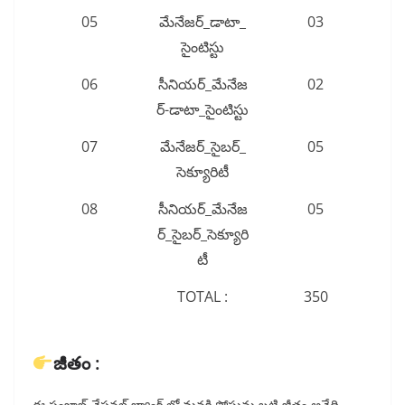
05
మేనేజర్_డాటా_
03
సైంటిస్టు
06
సీనియర్_మేనేజ
02
ర్-డాటా_సైంటిస్టు
07
మేనేజర్_సైబర్_
05
సెక్యూరిటీ
08
సీనియర్_మేనేజ
05
ర్_సైబర్_సెక్యూరి
టీ
TOTAL :
350
జీతం :
ఈ పంజాబ్ నేషనల్ బ్యాంక్ లో మనకి పోస్టును బట్టి జీతం అనేది