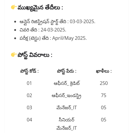
ముఖ్యమైన తేదీలు :
ఆన్లైన్ రిజిస్ట్రేషన్ స్టార్ట్ తేది : 03-03-2025.
చివరి తేది : 24-03-2025.
పరీక్ష (టెస్టు) తేది : April/May 2025.
పోస్ట్ వివరాలు :
పోస్ట్ కోడ్ :
పోస్ట్ పేరు :
ఖాళీలు :
01
ఆఫీసర్_ క్రెడిట్
250
02
ఆఫీసర్_ఇండస్ట్రి
75
03
మేనేజర్_IT
05
04
సీనియర్
05
మేనేజర్_IT