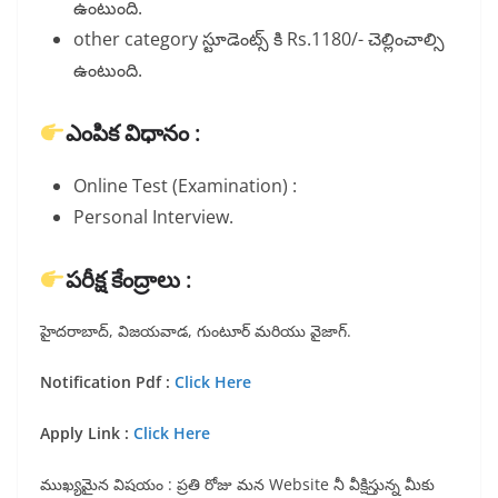
ఉంటుంది.
other category స్టూడెంట్స్ కి Rs.1180/- చెల్లించాల్సి
ఉంటుంది.
ఎంపిక విధానం :
Online Test (Examination) :
Personal Interview.
పరీక్ష కేంద్రాలు :
హైదరాబాద్, విజయవాడ, గుంటూర్ మరియు వైజాగ్.
Notification Pdf :
Click Here
Apply Link :
Click Here
ముఖ్యమైన విషయం : ప్రతి రోజు మన Website నీ వీక్షిస్తున్న మీకు