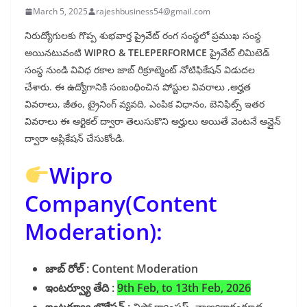
March 5, 2025
rajeshbusiness54@gmail.com
నిరుద్యోగులకు గొప్ప శుభవార్త ప్రైవేట్ రంగ సంస్థలో ప్రముఖ సంస్థ
అయినటువంటి
WIPRO & TELEPERFORMCE
ప్రైవేట్ లిమిటెడ్
సంస్థ నుండి వివిధ రకాల జాబ్ రిక్రూట్మెంట్ నోటిఫికేషన్ విడుదల
చేశారు. ఈ ఉద్యోగానికి సంబంధించిన పోస్టుల వివరాలు ,అర్హత
వివరాలు, జీతం, ట్రైనింగ్ వ్యవది, ఎంపిక విధానం, బెనిఫిట్స్ ఇతర
వివరాలు ఈ ఆర్టికల్ ద్వారా తెలుసుకొని అర్హులు అయితే వెంటనే ఆన్లైన్
ద్వారా అప్లికేషన్ చేసుకోండి.
Wipro
Company(Content
Moderation):
జాబ్ రోల్ :
Content Moderation
ఇంటర్వ్యూ తేది :
9th Feb, to 13th Feb, 2026