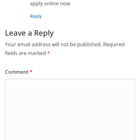
apply online now
Reply
Leave a Reply
Your email address will not be published.
Required
fields are marked
*
Comment
*