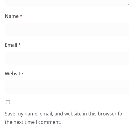
Name
*
Email
*
Website
Save my name, email, and website in this browser for
the next time I comment.