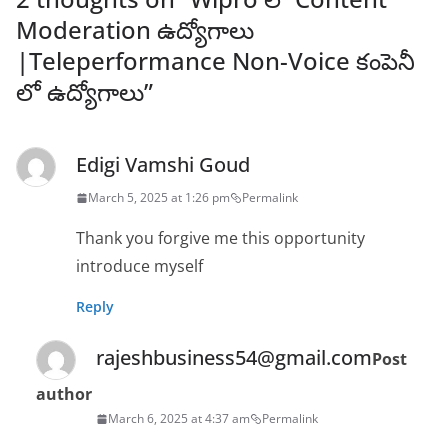
Moderation ఉద్యోగాలు
|Teleperformance Non-Voice కంపెనీ
లో ఉద్యోగాలు
”
Edigi Vamshi Goud
March 5, 2025 at 1:26 pm
Permalink
Thank you forgive me this opportunity
introduce myself
Reply
rajeshbusiness54@gmail.com
Post
author
March 6, 2025 at 4:37 am
Permalink