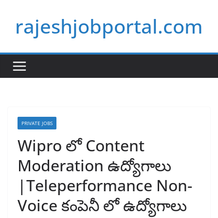
Skip
rajeshjobportal.com
to
content
PRIVATE JOBS
Wipro లో Content
Moderation ఉద్యోగాలు
|Teleperformance Non-
Voice కంపెనీ లో ఉద్యోగాలు