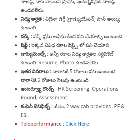
నాలెడ్జ్, నాన్ వాయిస్ ప్రాసెస్, ఇంటర్నేషనల్ నాలెడ్జ్
ఉండవలెను.
విద్య అర్హత :
ఏదైనా డిగ్రీ (గ్రాడ్యుయేషన్) పాస్ అయ్యి
ఉండాలి.
వర్క్ :
వర్క్ ఫ్రమ్ ఆఫీసు కింద పని చేయాల్సి ఉంటుంది.
షిఫ్ట్ :
ఇక్కడ వివిధ రకాల షిఫ్ట్స్ లో పని చేయాలి.
డాక్యుమెంట్స్ :
అన్నీ రకాల విద్య అర్హతల సర్టిఫికేట్
ఉండాలి. Resume, Photo ఉండవలెను.
ఇతర వివరాలు :
వారానికి 5 రోజులు పని ఉంటుంది.
వారానికి 2 రోజులు సెలవు ఉంటుంది.
ఇంటర్వ్యూ రౌండ్స్ :
HR Screening, Operations
Round, Assessment.
కంపెనీ బెనిఫిట్స్ :
జీతం, 2 way cab provided, PF &
ESI.
Teleperformance :
Click Here