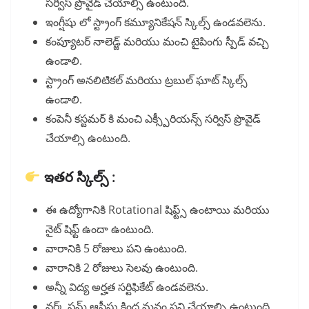
సర్విస్ ప్రొవైడ్ చేయాల్సి ఉంటుంది.
ఇంగ్షీషు లో స్ట్రాంగ్ కమ్యూనికేషన్ స్కిల్స్ ఉండవలెను.
కంప్యూటర్ నాలెడ్జ్ మరియు మంచి టైపింగు స్పీడ్ వచ్చి
ఉండాలి.
స్ట్రాంగ్ అనలిటికల్ మరియు ట్రబుల్ ఘాట్ స్కిల్స్
ఉండాలి.
కంపెనీ కస్టమర్ కి మంచి ఎక్స్పీరియన్స్ సర్విస్ ప్రొవైడ్
చేయాల్సి ఉంటుంది.
ఇతర స్కిల్స్ :
ఈ ఉద్యోగానికి Rotational షిఫ్ట్స్ ఉంటాయి మరియు
నైట్ షిఫ్ట్ ఉందా ఉంటుంది.
వారానికి 5 రోజులు పని ఉంటుంది.
వారానికి 2 రోజులు సెలవు ఉంటుంది.
అన్నీ విద్య అర్హత సర్టిఫికేట్ ఉండవలెను.
వర్క్ ఫ్రమ్ ఆఫీసు కింద మనం పని చేయాల్సి ఉంటుంది.