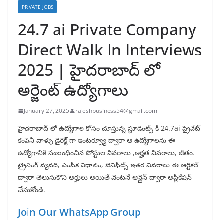
PRIVATE JOBS
24.7 ai Private Company
Direct Walk In Interviews
2025 | హైదరాబాద్ లో
అర్జెంట్ ఉద్యోగాలు
January 27, 2025
rajeshbusiness54@gmail.com
హైదరాబాద్ లో ఉద్యోగాల కోసం చూస్తున్న స్టూడెంట్స్ కి 24.7ai ప్రైవేట్
కంపెనీ వాళ్ళు డైరెక్ట్ గా ఇంటర్వ్యూ ద్వారా ఆ ఉద్యోగాలను ఈ
ఉద్యోగానికి సంబంధించిన పోస్టుల వివరాలు ,అర్హత వివరాలు, జీతం,
ట్రైనింగ్ వ్యవది, ఎంపిక విధానం, బెనిఫిట్స్ ఇతర వివరాలు ఈ ఆర్టికల్
ద్వారా తెలుసుకొని అర్హులు అయితే వెంటనే ఆన్లైన్ ద్వారా అప్లికేషన్
చేసుకోండి.
Join Our WhatsApp Group