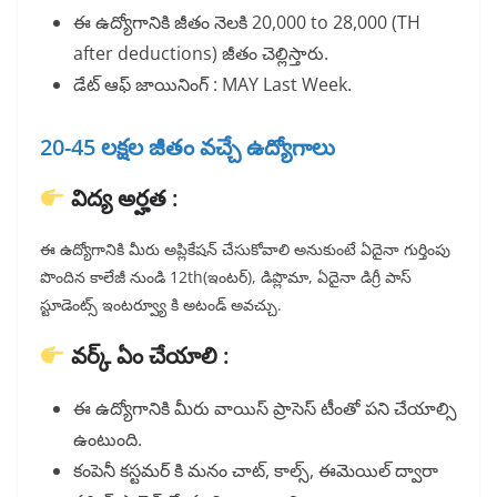
ఈ ఉద్యోగానికి జీతం నెలకి 20,000 to 28,000 (TH
after deductions) జీతం చెల్లిస్తారు.
డేట్ ఆఫ్ జాయినింగ్ : MAY Last Week.
20-45 లక్షల జీతం వచ్చే ఉద్యోగాలు
విద్య అర్హత :
ఈ ఉద్యోగానికి మీరు అప్లికేషన్ చేసుకోవాలి అనుకుంటే ఏదైనా గుర్తింపు
పొందిన కాలేజీ నుండి 12th(ఇంటర్), డిప్లొమా, ఏదైనా డిగ్రీ పాస్
స్టూడెంట్స్ ఇంటర్వ్యూ కి అటండ్ అవచ్చు.
వర్క్ ఏం చేయాలి :
ఈ ఉద్యోగానికి మీరు వాయిస్ ప్రాసెస్ టీంతో పని చేయాల్సి
ఉంటుంది.
కంపెనీ కస్టమర్ కి మనం చాట్, కాల్స్, ఈమెయిల్ ద్వారా