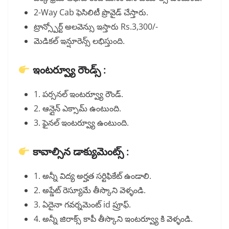
2-Way Cab ఫెసిలిటీ ప్రొవైడ్ చేస్తారు.
ట్రాన్స్పోర్ట్ అలవెన్సు ఇస్తారు Rs.3,300/-
మెడికల్ ఇన్షూరెన్స్ లభిస్తుంది.
ఇంటర్వ్యూ రౌండ్స్ :
1. పర్సనల్ ఇంటర్వ్యూ రౌండ్.
2. ఆన్లైన్ ఎక్సామ్ ఉంటుంది.
3. ఫైనల్ ఇంటర్వ్యూ ఉంటుంది.
కావాల్సిన డాక్యుమెంట్స్ :
1. అన్నీ విద్య అర్హత సర్టిఫికేట్ ఉండాలి.
2. అప్డేట్ రెస్యూమే తీస్కొని వెళ్ళండి.
3. ఏదైనా గవర్నమెంట్ id ప్రూఫ్.
4. అన్నీ జిరాక్స్ కాపీ తీస్కొని ఇంటర్వ్యూ కి వెళ్ళండి.