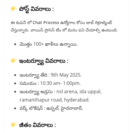
పోస్ట్ వివరాలు :
ఈ కంపెనీ లో
Chat Process
ఉద్యోగాల కోసం జాబ్ రిక్రూట్మెంట్
చేస్తున్నారు. వాయిస్ ప్రాసెస్ టీం లో మనం పని చేయాల్సి ఉంటుంది.
మొత్తం 100+ ఖాళీలు ఉన్నాయి.
ఇంటర్వ్యూ వివరాలు :
ఇంటర్వ్యూ తేది : 9th May 2025.
సమయం : 10:30 am- 1:00pm.
ఇంటర్వ్యూ అడ్రసు : nsl arena, ida uppal,
ramanthapur road, hyderabad.
వర్క్ లొకేషన్ : ఉప్పల్, హైదరాబాద్.
జీతం వివరాలు :