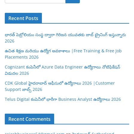
Recent Posts
భారత్ పెట్రోలియం సంస్థ ద్వారా గిరిజన యువతకు జాబ్ ట్రైనింగ్ ఇస్తున్నారు
2026
ఉచిత శిక్షణ మరియు ఉద్యోగ అవకాశాలు |Free Training & Free Job
Placements 2026
Cognizant కంపెనీలో Azure Data Engineer ఉద్యోగాలు నోటిఫికేషన్
విడుదల 2026
CDK Global హైదరాబాద్ ఆఫీసులో ఉద్యోగాలు 2026 |Customer
Support జాబ్స్ 2026
Telus Digital కంపెనీలో భారీగా Business Analyst ఉద్యోగాలు 2026
Recent Comments