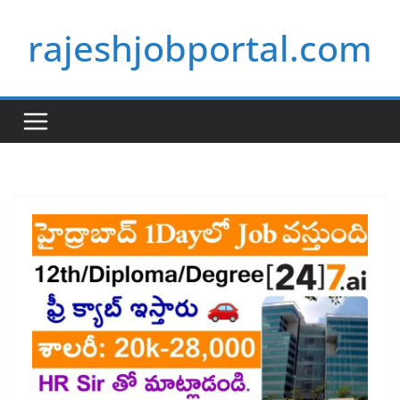
Skip
rajeshjobportal.com
to
content