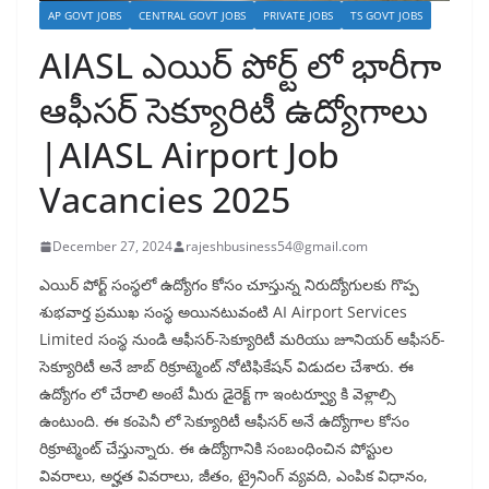
AP GOVT JOBS
CENTRAL GOVT JOBS
PRIVATE JOBS
TS GOVT JOBS
AIASL ఎయిర్ పోర్ట్ లో భారీగా
ఆఫీసర్ సెక్యూరిటీ ఉద్యోగాలు
|AIASL Airport Job
Vacancies 2025
December 27, 2024
rajeshbusiness54@gmail.com
ఎయిర్ పోర్ట్ సంస్థలో ఉద్యోగం కోసం చూస్తున్న నిరుద్యోగులకు గొప్ప
శుభవార్త ప్రముఖ సంస్థ అయినటువంటి AI Airport Services
Limited సంస్థ నుండి ఆఫీసర్-సెక్యూరిటీ మరియు జూనియర్ ఆఫీసర్-
సెక్యూరిటీ అనే జాబ్ రిక్రూట్మెంట్ నోటిఫికేషన్ విడుదల చేశారు. ఈ
ఉద్యోగం లో చేరాలి అంటే మీరు డైరెక్ట్ గా ఇంటర్వ్యూ కి వెళ్లాల్సి
ఉంటుంది. ఈ కంపెనీ లో సెక్యూరిటీ ఆఫీసర్ అనే ఉద్యోగాల కోసం
రిక్రూట్మెంట్ చేస్తున్నారు. ఈ ఉద్యోగానికి సంబంధించిన పోస్టుల
వివరాలు, అర్హత వివరాలు, జీతం, ట్రైనింగ్ వ్యవది, ఎంపిక విధానం,