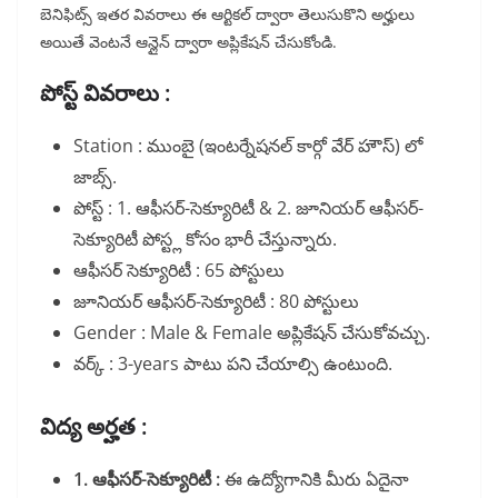
బెనిఫిట్స్ ఇతర వివరాలు ఈ ఆర్టికల్ ద్వారా తెలుసుకొని అర్హులు
అయితే వెంటనే ఆన్లైన్ ద్వారా అప్లికేషన్ చేసుకోండి.
పోస్ట్ వివరాలు :
Station : ముంబై (ఇంటర్నేషనల్ కార్గో వేర్ హౌస్) లో
జాబ్స్.
పోస్ట్ : 1. ఆఫీసర్-సెక్యూరిటీ & 2. జూనియర్ ఆఫీసర్-
సెక్యూరిటీ పోస్ట్ల కోసం భారీ చేస్తున్నారు.
ఆఫీసర్ సెక్యూరిటీ : 65 పోస్టులు
జూనియర్ ఆఫీసర్-సెక్యూరిటీ : 80 పోస్టులు
Gender : Male & Female అప్లికేషన్ చేసుకోవచ్చు.
వర్క్ : 3-years పాటు పని చేయాల్సి ఉంటుంది.
విద్య అర్హత :
1. ఆఫీసర్-సెక్యూరిటీ :
ఈ ఉద్యోగానికి మీరు ఏదైనా