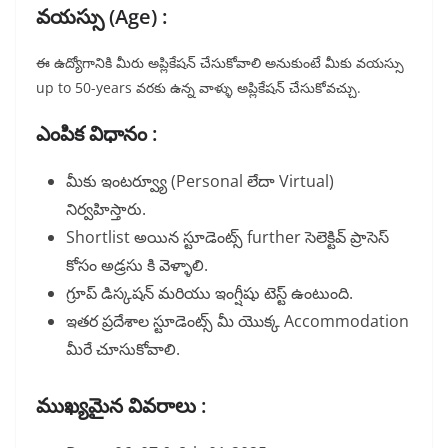
వయస్సు (Age) :
ఈ ఉద్యోగానికి మీరు అప్లికేషన్ చేసుకోవాలి అనుకుంటే మీకు వయస్సు
up to 50-years వరకు ఉన్న వాళ్ళు అప్లికేషన్ చేసుకోవచ్చు.
ఎంపిక విధానం :
మీకు ఇంటర్వ్యూ (Personal లేదా Virtual)
నిర్వహిస్తారు.
Shortlist అయిన స్టూడెంట్స్ further సెలెక్టివ్ ప్రాసెస్
కోసం అడ్రసు కి వెళ్ళాలి.
గ్రూప్ డిస్కషన్ మరియు ఇంగ్షీషు టెస్ట్ ఉంటుంది.
ఇతర ప్రదేశాల స్టూడెంట్స్ మీ యొక్క Accommodation
మీరే చూసుకోవాలి.
ముఖ్యమైన వివరాలు :