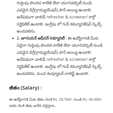
గుర్తింపు పొందిన కాలేజీ లేదా యూనివర్సిటీ నుండి
ఎడడైన డిగ్రీ(గ్రాడ్యుయేషన్) పాస్ అయ్యి ఉండాలి.
అదేవిధంగా వాలిడ్ refresher & screener/ కార్గో
సర్టిఫికేట్ ఉండాలి. ఇంగ్షీషు లో గుడ్ కమ్యూనికేషన్ స్కిల్స్
ఉండవలెను.
2. జూనియర్ ఆఫీసర్-సెక్యూరిటీ :
ఈ ఉద్యోగానికి మీరు
ఏదైనా గుర్తింపు పొందిన కాలేజీ లేదా యూనివర్సిటీ నుండి
ఎడడైన డిగ్రీ(గ్రాడ్యుయేషన్) పాస్ అయ్యి ఉండాలి.
అదేవిధంగా వాలిడ్ refresher & screener/ కార్గో
సర్టిఫికేట్ ఉండాలి. ఇంగ్షీషు లో గుడ్ కమ్యూనికేషన్ స్కిల్స్
ఉండవలెను. మంచి కంప్యూటర్ నాలెడ్జ్ ఉండాలి.
జీతం (Salary) :
ఈ ఉద్యోగానికి మీకు జీతం నెలకి Rs. 29,760/- నుండి Rs. 45,000/-
వరకు నెలకి జీతం అనేది చెల్లిస్తారు.