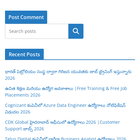
Search
Recent Posts
భారత్ పెట్రోలియం సంస్థ ద్వారా గిరిజన యువతకు జాబ్ ట్రైనింగ్ ఇస్తున్నారు
2026
ఉచిత శిక్షణ మరియు ఉద్యోగ అవకాశాలు |Free Training & Free Job
Placements 2026
Cognizant కంపెనీలో Azure Data Engineer ఉద్యోగాలు నోటిఫికేషన్
విడుదల 2026
CDK Global హైదరాబాద్ ఆఫీసులో ఉద్యోగాలు 2026 |Customer
Support జాబ్స్ 2026
Telus Digital కంపెనీలో భారీగా Business Analyst ఉద్యోగాలు 2026