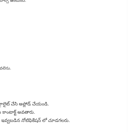
ాల్సి ఉంటుంది.
ండవలెను.
ౖలైట్ చేసి అప్లోడ్ చేయండి.
ు కాంటాక్ట్ అవతారు.
ింద ఇవ్వబడిన నోటిఫికేషన్ లో చూడగలరు.