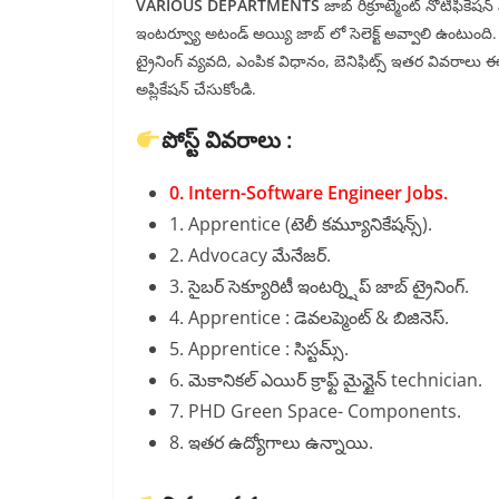
VARIOUS DEPARTMENTS
జాబ్ రిక్రూట్మెంట్ నోటిఫికేషన
ఇంటర్వ్యూ అటండ్ అయ్యి జాబ్ లో సెలెక్ట్ అవ్వాలి ఉంటుంది
ట్రైనింగ్ వ్యవది, ఎంపిక విధానం, బెనిఫిట్స్ ఇతర వివరాలు ఈ 
అప్లికేషన్ చేసుకోండి.
పోస్ట్ వివరాలు :
0. Intern-Software Engineer Jobs.
1. Apprentice (టెలీ కమ్యూనికేషన్స్).
2. Advocacy మేనేజర్.
3. సైబర్ సెక్యూరిటీ ఇంటర్న్షిప్ జాబ్ ట్రైనింగ్.
4. Apprentice : డెవలప్మెంట్ & బిజినెస్.
5. Apprentice : సిస్టమ్స్.
6. మెకానికల్ ఎయిర్ క్రాఫ్ట్ మైన్టైన్ technician.
7. PHD Green Space- Components.
8. ఇతర ఉద్యోగాలు ఉన్నాయి.