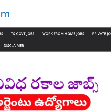
om
BS
TS GOVT JOBS
WORK FROM HOME JOBS
PRIVATE J
DISCLAIMER