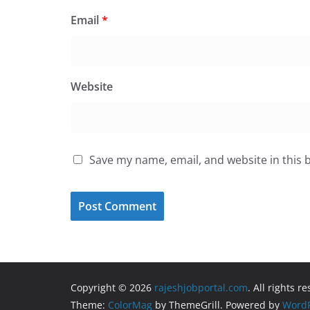
Email
*
Website
Save my name, email, and website in this 
Copyright © 2026
rajeshjobportal.com
. All rights r
Theme:
ColorMag
by ThemeGrill. Powered by
WordP