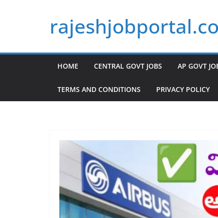
Skip
rajeshjobportal.c
to
content
HOME
CENTRAL GOVT JOBS
AP GOVT JO
TERMS AND CONDITIONS
PRIVACY POLICY