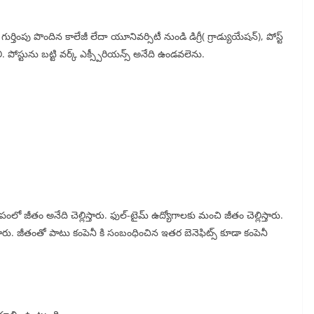
్తింపు పొందిన కాలేజీ లేదా యూనివర్సిటీ నుండి డిగ్రీ( గ్రాడ్యుయేషన్), పోస్ట్
 పోస్టును బట్టి వర్క్ ఎక్స్పీరియన్స్ అనేది ఉండవలెను.
ంలో జీతం అనేది చెల్లిస్తారు. ఫుల్-టైమ్ ఉద్యోగాలకు మంచి జీతం చెల్లిస్తారు.
తారు. జీతంతో పాటు కంపెనీ కి సంబంధించిన ఇతర బెనెఫిట్స్ కూడా కంపెనీ