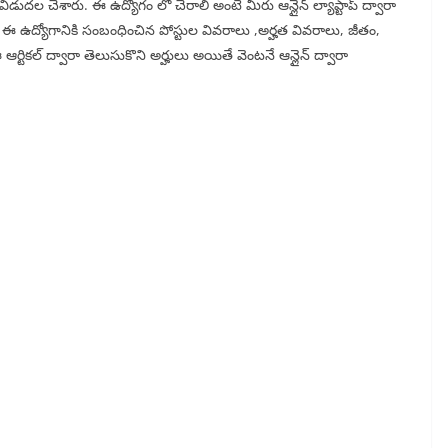
్ విడుదల చేశారు. ఈ ఉద్యోగం లో చేరాలి అంటే మీరు ఆన్లైన్ ల్యాప్టాప్ ద్వారా
. ఈ ఉద్యోగానికి సంబంధించిన పోస్టుల వివరాలు ,అర్హత వివరాలు, జీతం,
ఆర్టికల్ ద్వారా తెలుసుకొని అర్హులు అయితే వెంటనే ఆన్లైన్ ద్వారా