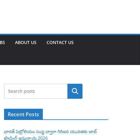
OBS
ABOUT US
CONTACT US
Search
Recent Posts
భారత్ పెట్రోలియం సంస్థ ద్వారా గిరిజన యువతకు జాబ్
ట్రైనింగ్ ఇస్తున్నారు 2026