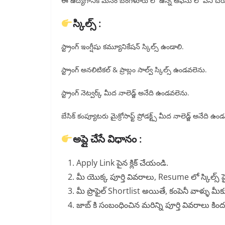
ఈ ఉద్యోగానికి మనం బెంగళూరు లో ఉన్న ఆఫీసు లో పని చేయ
స్కిల్స్ :
స్ట్రాంగ్ ఇంగ్షీషు కమ్యూనికేషన్ స్కిల్స్ ఉండాలి.
స్ట్రాంగ్ అనలిటికల్ & ప్రాబ్లం సాల్వ్ స్కిల్స్ ఉండవలెను.
స్ట్రాంగ్ నెట్వర్క్ మీద నాలెడ్జ్ అనేది ఉండవలెను.
బేసిక్ కంప్యూటరు మైక్రోసాఫ్ట్ ప్రోడక్ట్స్ మీద నాలెడ్జ్ అనేది ఉ
అప్లై చేసే విధానం :
Apply Link పైన క్లిక్ చేయండి.
మీ యొక్క పూర్తి వివరాలు, Resume లో స్కిల్స్ హె
మీ ప్రొఫైల్ Shortlist అయితే, కంపెనీ వాళ్ళు మీక
జాబ్ కి సంబంధించిన మరిన్ని పూర్తి వివరాలు క