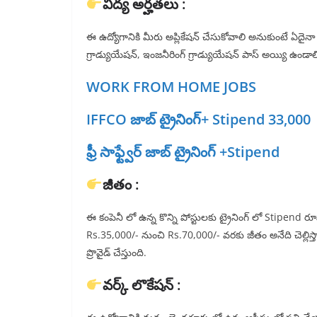
విద్య అర్హతలు :
ఈ ఉద్యోగానికి మీరు అప్లికేషన్ చేసుకోవాలి అనుకుంటే ఏదైనా గుర
గ్రాడ్యుయేషన్, ఇంజనీరింగ్ గ్రాడ్యుయేషన్ పాస్ అయ్యి ఉండాలి.
WORK FROM HOME JOBS
IFFCO జాబ్ ట్రైనింగ్+ Stipend 33,000
ఫ్రీ సాఫ్ట్వేర్ జాబ్ ట్రైనింగ్ +Stipend
జీతం :
ఈ కంపెనీ లో ఉన్న కొన్ని పోస్టులకు ట్రైనింగ్ లో Stipend రూప
Rs.35,000/- నుంచి Rs.70,000/- వరకు జీతం అనేది చెల్లిస్
ప్రొవైడ్ చేస్తుంది.
వర్క్ లొకేషన్ :