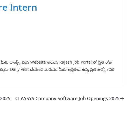
re Intern
ున్న మీకు థాంక్స్. మన Website అయిన Rajesh Job Portal లో ప్రతి రోజు
 ఒక్కరూ Daily Visit చేయండి మరియు మీకు అర్హతలు ఉన్న ప్రతి ఉద్యోగానికి
 2025
CLAYSYS Company Software Job Openings 2025