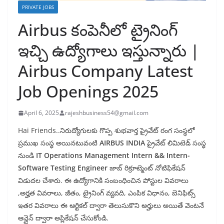
PRIVATE JOBS
Airbus కంపెనీలో ట్రైనింగ్
ఇచ్చి ఉద్యోగాలు ఇస్తున్నారు |
Airbus Company Latest
Job Openings 2025
April 6, 2025
rajeshbusiness54@gmail.com
Hai Friends..నిరుద్యోగులకు గొప్ప శుభవార్త ప్రైవేట్ రంగ సంస్థలో
ప్రముఖ సంస్థ అయినటువంటి
AIRBUS INDIA
ప్రైవేట్ లిమిటెడ్ సంస్థ
నుండి
IT Operations Management Intern && Intern-
Software Testing Engineer
జాబ్ రిక్రూట్మెంట్ నోటిఫికేషన్
విడుదల చేశారు. ఈ ఉద్యోగానికి సంబంధించిన పోస్టుల వివరాలు
,అర్హత వివరాలు, జీతం, ట్రైనింగ్ వ్యవది, ఎంపిక విధానం, బెనిఫిట్స్
ఇతర వివరాలు ఈ ఆర్టికల్ ద్వారా తెలుసుకొని అర్హులు అయితే వెంటనే
ఆన్లైన్ ద్వారా అప్లికేషన్ చేసుకోండి.