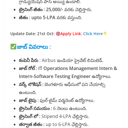
గ్రాడ్యుయేషన్ పాస్ అయ్యి ఉండాలి.
ట్రైనింగ్ జీతం : 25,000/-
వరకు చెల్లిస్తారు.
జీతం :
upto 5-LPA
వరకు వస్తుంది.
Update Date: 21st Oct:
Apply Link:
Click Here
జాబ్ వివరాలు :
కంపెనీ పేరు
: Airbus ఇండియా ప్రైవేట్ లిమిటెడ్.
జాబ్ రోల్ :
IT Operations Management Intern &
Intern-Software Testing Engineer
ఉద్యోగాలు.
వర్క్ లొకేషన్ :
బెంగళూరు ఆఫీసులో పని చేయాల్సి
ఉంటుంది.
జాబ్ టైపు :
ఫుల్-టైమ్ పర్మనెంట్ ఉద్యోగాలు.
ట్రైనింగ్ సమయం :
6 నెలలు ఉంటుంది.
ట్రైనింగ్ లో :
Stipend 4-LPA ఛేల్లిస్తారు.
తర్వాత జీతం :
up to 6-LPA ఛేల్లిస్తారు.