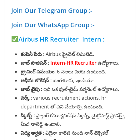
Join Our Telegram Group :-
Join Our WhatsApp Group :-
Airbus HR Recruiter -Intern :
కంపెనీ పేరు :
Airbus ప్రైవేట్ లిమిటెడ్.
జాబ్ పొజిషన్ :
Intern-HR Recruiter
ఉద్యోగాలు.
ట్రైనింగ్ సమయం:
6-నెలలు వరకు ఉంటుంది.
ఆఫీసు లొకేషన్ :
బెంగళూరు, ఇండియా.
జాబ్ టైపు :
ఇది ఒక ఫుల్-టైమ్ పర్మనెంట్ ఉద్యోగాలు.
వర్క్ :
various recruitment actions, hr
department తో పని చేయాల్సి ఉంటుంది.
స్కిల్స్ :
స్ట్రాంగ్ కమ్యూనికేషన్ స్కిల్స్, మైక్రోసాఫ్ట్ ప్రోడక్ట్స్
మీద నాలెడ్జ్ ఉండాలి.
విద్య అర్హత :
ఏదైనా కాలేజీ నుండి నాన్ టెక్నికల్