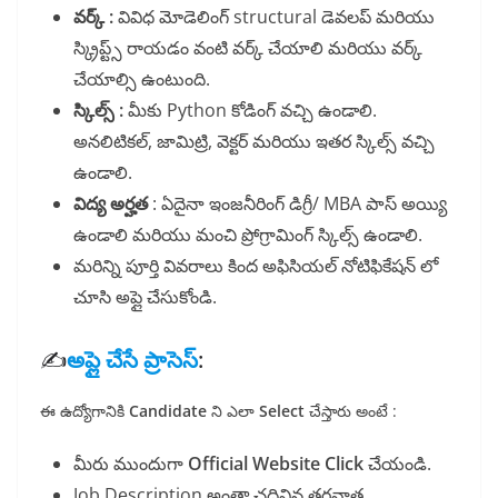
వర్క్ :
వివిధ మోడెలింగ్ structural డెవలప్ మరియు
స్క్రిప్ట్స్ రాయడం వంటి వర్క్ చేయాలి మరియు వర్క్
చేయాల్సి ఉంటుంది.
స్కిల్స్ :
మీకు Python కోడింగ్ వచ్చి ఉండాలి.
అనలిటికల్, జామిట్రి, వెక్టర్ మరియు ఇతర స్కిల్స్ వచ్చి
ఉండాలి.
విద్య అర్హత
: ఏదైనా ఇంజనీరింగ్ డిగ్రీ/ MBA పాస్ అయ్యి
ఉండాలి మరియు మంచి ప్రోగ్రామింగ్ స్కిల్స్ ఉండాలి.
మరిన్ని పూర్తి వివరాలు కింద అఫిసియల్ నోటిఫికేషన్ లో
చూసి అప్లై చేసుకోండి.
✍️
అప్లై చేసే ప్రాసెస్
:
ఈ ఉద్యోగానికి
Candidate
ని ఎలా
Select
చేస్తారు అంటే :
మీరు ముందుగా
Official Website Click
చేయండి.
Job Description అంతా చదివిన తరవాత