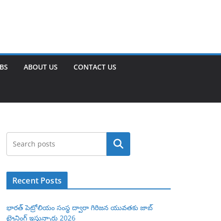
OBS
ABOUT US
CONTACT US
Search
Recent Posts
భారత్ పెట్రోలియం సంస్థ ద్వారా గిరిజన యువతకు జాబ్
ట్రైనింగ్ ఇస్తున్నారు 2026