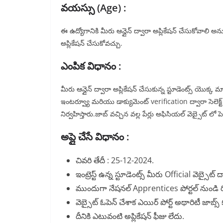
వయస్సు (Age) :
ఈ ఉద్యోగానికి మీరు ఆన్లైన్ ద్వారా అప్లికేషన్ చేసుకోవాలి
అప్లికేషన్ చేసుకోవచ్చు.
ఎంపిక విధానం :
మీరు ఆన్లైన్ ద్వారా అప్లికేషన్ చేసుకున్న స్టూడెంట్స్ యొక్క
ఇంటర్వ్యూ మరియు డాక్యుమెంట్ verification ద్వారా సెలెక్ట్ చేస్
నిర్వహిస్తారు.జాబ్ వచ్చిన వల్ల పేర్లు అఫిసియల్ వెబ్సైట్ లో
అప్లై చేసే విధానం :
చివరి తేదీ : 25-12-2024.
ఇంట్రెస్ట్ ఉన్న స్టూడెంట్స్ మీరు Official వెబ్సైట్ ద
ముందుగా నేషనల్ Apprentices పోర్టల్ నుండి రిజ
వెబ్సైట్ ఓపెన్ చేశాక ఎయిర్ పోర్ట్ అథారిటీ జాబ్స
దీనికి ఎటువంటి అప్లికేషన్ ఫీజు లేదు.