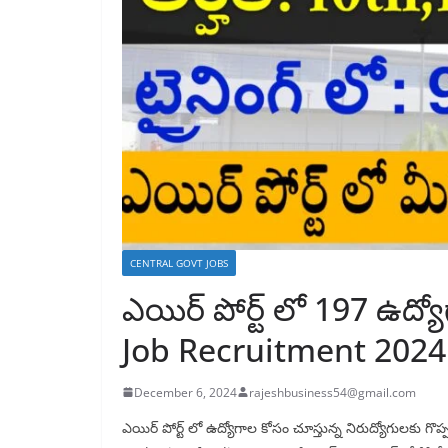
CENTRAL GOVT JOBS
ఎయిర్ పోర్ట్ లో 197 ఉద్
Job Recruitment 2024
December 6, 2024
rajeshbusiness54@gmail.com
ఎయిర్ పోర్ట్ లో ఉద్యోగాల కోసం చూస్తున్న నిరుద్యోగులకు గ