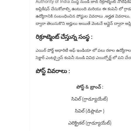
Authority of India సంస్థ నుండి జాబ్ రిక్రూట్మెంట్ నోటిఫిక
అప్లికేషన్ చేసుకోవాల్సి ఉంటుంది మరియు ఈ కంపెనీ లో గ్రాడ్యూ
ఉద్యోగానికి సంబంధించిన పోస్టుల వివరాలు ,అర్హత వివరాలు, జ
ద్వారా తెలుసుకొని అర్హులు అయితే వెంటనే ఆన్లైన్ ద్వారా అప్లి
రిక్రూట్మెంట్ చేస్తున్న సంస్థ :
ఎయిర్ పోర్ట్ అథారిటీ ఆఫ్ ఇండియా లో పలు రకాల ఉద్యోగాల కోస
సెక్టార్ ఎంటర్ప్రైస్ కంపెనీ నుండి వివిధ ఎయిర్పోర్ట్ లో పని చేయడ
పోస్ట్ వివరాలు :
పోస్ట్ & బ్రాంచ్ :
సివిల్ (గ్రాడ్యూయేట్)
సివిల్ (డిప్లొమా )
ఎలెక్ట్రికల్ (గ్రాడ్యూయేట్)