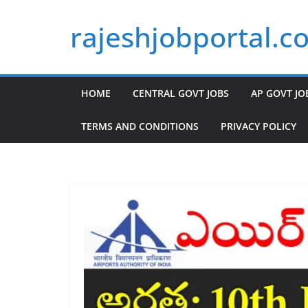
Skip
rajeshjobportal.c
to
content
HOME
CENTRAL GOVT JOBS
AP GOVT JO
TERMS AND CONDITIONS
PRIVACY POLICY