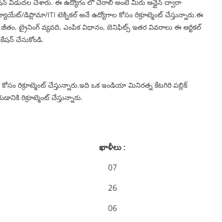
ేషన్ విడుదల చేశారు. ఈ ఉద్యోగం లో చేరాలి అంటే మీరు ఆన్లైన్ ద్వారా
యేట్/డిప్లొమా/ITI టెక్నికల్ అనే ఉద్యోగాల కోసం రిక్రూట్మెంట్ చేస్తున్నారు.ఈ
ీతం, ట్రైనింగ్ వ్యవది, ఎంపిక విధానం, బెనిఫిట్స్ ఇతర వివరాలు ఈ ఆర్టికల్
కేషన్ చేసుకోండి.
ం రిక్రూట్మెంట్ చేస్తున్నారు.ఇది ఒక ఇండియా మినిరత్న కేటగిరి పబ్లిక్
ానికి రిక్రూట్మెంట్ చేస్తున్నారు.
ఖాళీలు :
07
26
06