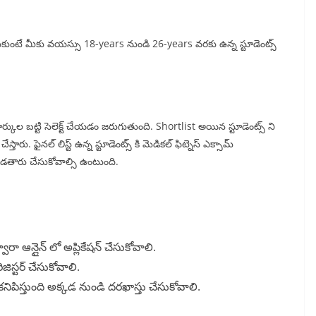
 అనుకుంటే మీకు వయస్సు 18-years నుండి 26-years వరకు ఉన్న స్టూడెంట్స్
 మార్కుల బట్టి సెలెక్ట్ చేయడం జరుగుతుంది. Shortlist అయిన స్టూడెంట్స్ ని
తారు. ఫైనల్ లిస్ట్ ఉన్న స్టూడెంట్స్ కి మెడికల్ ఫిట్నెస్ ఎక్సామ్
 పెడతారు చేసుకోవాల్సి ఉంటుంది.
్వారా ఆన్లైన్ లో అప్లికేషన్ చేసుకోవాలి.
ిస్టర్ చేసుకోవాలి.
్ కనిపిస్తుంది అక్కడ నుండి దరఖాస్తు చేసుకోవాలి.