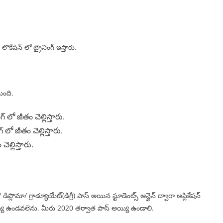
కేషన్ లో ట్రైనింగ్ ఇస్తారు.
ుంది.
్ లో జీతం చెల్లిస్తారు.
్ లో జీతం చెల్లిస్తారు.
చెల్లిస్తారు.
ప్లొమా/ గ్రాడ్యూయేట్(డిగ్రీ) పాస్ అయిన స్టూడెంట్స్ ఆన్లైన్ ద్వారా అప్లికేషన్
 అయ్యి ఉండవలెను. మీరు 2020 తర్వాత పాస్ అయ్యి ఉండాలి.