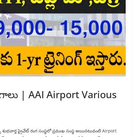
యోగాలు | AAI Airport Various
ొప్ప శుభవార్త ప్రైవేట్ రంగ సంస్థలో ప్రముఖ సంస్థ అయినటువంటి Airport