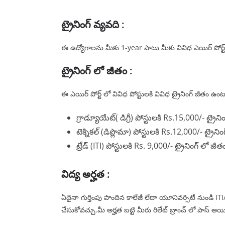
ట్రైనింగ్ వ్యవది :
ఈ ఉద్యోగాలను మీకు 1-year పాటు మీకు వివిధ ఎయిర్ పోర్ట్ లొ
ట్రైనింగ్ లో జీతం :
ఈ ఎయిర్ పోర్ట్ లో వివిధ పోస్టులకి వివిధ ట్రైనింగ్ జీతం ఉంట
గ్రాడ్యూయేట్( డిగ్రీ) పోస్టులకి Rs.15,000/- ట్రైనింగ
టెక్నికల్ (డిప్లొమా) పోస్టులకి Rs.12,000/- ట్రైనింగ
ట్రేడ్ (ITI) పోస్టులకి Rs. 9,000/- ట్రైనింగ్ లో జీతం 
విద్య అర్హత :
ఏదైనా గుర్తింపు పొందిన కాలేజీ లేదా యూనివర్సిటీ నుండి ITI/ డి
చేసుకోవచ్చు.మీ అర్హత బట్టి మీరు రిలేట్ బ్రాంచ్ లో పాస్