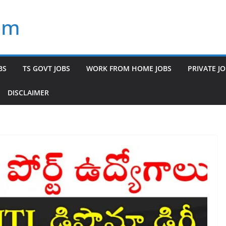
om
BS
TS GOVT JOBS
WORK FROM HOME JOBS
PRIVATE J
DISCLAIMER