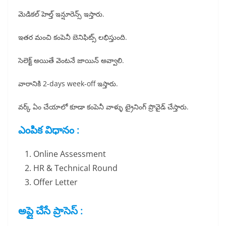
మెడికల్ హెల్త్ ఇన్షూరెన్స్ ఇస్తారు.
ఇతర మంచి కంపెనీ బెనిఫిట్స్ లభిస్తుంది.
సెలెక్ట్ అయితే వెంటనే జాయిన్ అవ్వాలి.
వారానికి 2-days week-off ఇస్తారు.
వర్క్ ఏం చేయాలో కూడా కంపెనీ వాళ్ళు ట్రైనింగ్ ప్రొవైడ్ చేస్తారు.
ఎంపిక విధానం :
Online Assessment
HR & Technical Round
Offer Letter
అప్లై చేసే ప్రాసెస్ :