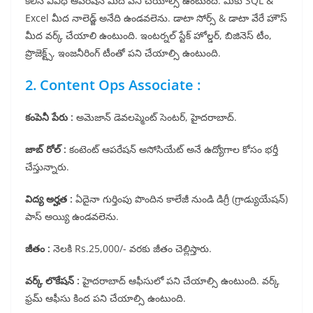
కలిసి వివిధ ఆపరేషన్ మీద పని చేయాల్సి ఉంటుంది. మీకు SQL &
Excel మీద నాలెడ్జ్ అనేది ఉండవలెను. డాటా సోర్స్ & డాటా వేరే హౌస్
మీద వర్క్ చేయాలి ఉంటుంది. ఇంటర్నల్ స్టేక్ హోల్డర్, బిజినెస్ టీం,
ప్రొజెక్ట్స్, ఇంజనీరింగ్ టీంతో పని చేయాల్సి ఉంటుంది.
2. Content Ops Associate :
కంపెనీ పేరు :
అమెజాన్ డెవలప్మెంట్ సెంటర్, హైదరాబాద్.
జాబ్ రోల్ :
కంటెంట్ ఆపరేషన్ అసోసియేట్ అనే ఉద్యోగాల కోసం భర్తీ
చేస్తున్నారు.
విద్య అర్హత :
ఏదైనా గుర్తింపు పొందిన కాలేజీ నుండి డిగ్రీ (గ్రాడ్యుయేషన్)
పాస్ అయ్యి ఉండవలెను.
జీతం :
నెలకి Rs.25,000/- వరకు జీతం చెల్లిస్తారు.
వర్క్ లొకేషన్ :
హైదరాబాద్ ఆఫీసులో పని చేయాల్సి ఉంటుంది. వర్క్
ఫ్రమ్ ఆఫీసు కింద పని చేయాల్సి ఉంటుంది.