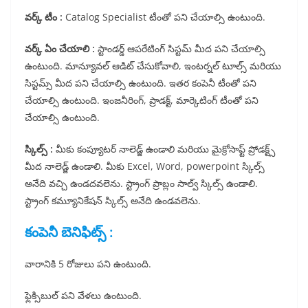
వర్క్ టీం :
Catalog Specialist టీంతో పని చేయాల్సి ఉంటుంది.
వర్క్ ఏం చేయాలి :
స్టాండర్డ్ ఆపరేటింగ్ సిస్టమ్ మీద పని చేయాల్సి
ఉంటుంది. మాన్యూవల్ ఆడిట్ చేసుకోవాలి, ఇంటర్నల్ టూల్స్ మరియు
సిస్టమ్స్ మీద పని చేయాల్సి ఉంటుంది. ఇతర కంపెనీ టీంతో పని
చేయాల్సి ఉంటుంది. ఇంజనీరింగ్, ప్రాడక్ట్, మార్కెటింగ్ టీంతో పని
చేయాల్సి ఉంటుంది.
స్కిల్స్ :
మీకు కంప్యూటర్ నాలెడ్జ్ ఉండాలి మరియు మైక్రోసాఫ్ట్ ప్రోడక్ట్స్
మీద నాలెడ్జ్ ఉండాలి. మీకు Excel, Word, powerpoint స్కిల్స్
అనేది వచ్చి ఉండదవలెను. స్ట్రాంగ్ ప్రాబ్లం సాల్వ్ స్కిల్స్ ఉండాలి.
స్ట్రాంగ్ కమ్యూనికేషన్ స్కిల్స్ అనేది ఉండవలెను.
కంపెనీ బెనిఫిట్స్ :
వారానికి 5 రోజులు పని ఉంటుంది.
ఫ్లెక్సిబుల్ పని వేళలు ఉంటుంది.