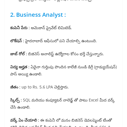
2. Business Analyst :
కంపెనీ పేరు :
అమెజాన్ ప్రైవేట్ లిమిటెడ్.
లొకేషన్ :
హైదరాబాద్ ఆఫీసులో పని చేయాల్సి ఉంటుంది.
జాబ్ రోల్ :
బిజినెస్ అనాలిస్ట్ ఉద్యోగాల కోసం భర్తీ చేస్తున్నారు.
విద్య అర్హత :
ఏదైనా గుర్తింపు పొందిన కాలేజీ నుండి డిగ్రీ (గ్రాడ్యుయేషన్)
పాస్ అయ్యి ఉండాలి.
జీతం :
up to Rs. 5.6 LPA చెల్లిస్తారు.
స్కిల్స్ :
SQL మరియు కంప్యూటర్ నాలెడ్జ్ తో పాటు Excel మీద వర్క్
చేసి ఉండాలి.
వర్క్ ఏం చేయాలి :
ఈ కంపెనీ లో మనం బిజినెస్ డెవలప్మెంట్ టీంతో