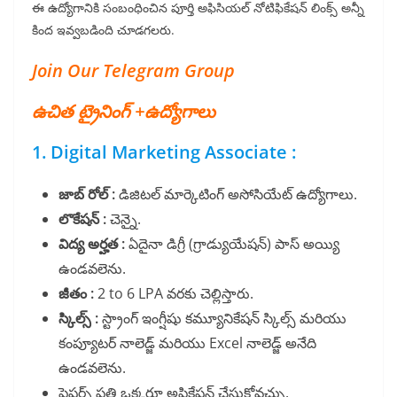
ఈ ఉద్యోగానికి సంబంధించిన పూర్తి అఫిసియల్ నోటిఫికేషన్ లింక్స్ అన్నీ
కింద ఇవ్వబడింది చూడగలరు.
Join Our Telegram Group
ఉచిత ట్రైనింగ్ +ఉద్యోగాలు
1. Digital Marketing Associate :
జాబ్ రోల్ :
డిజిటల్ మార్కెటింగ్ అసోసియేట్ ఉద్యోగాలు.
లొకేషన్ :
చెన్నై.
విద్య అర్హత :
ఏదైనా డిగ్రీ (గ్రాడ్యుయేషన్) పాస్ అయ్యి
ఉండవలెను.
జీతం :
2 to 6 LPA వరకు చెల్లిస్తారు.
స్కిల్స్ :
స్ట్రాంగ్ ఇంగ్షీషు కమ్యూనికేషన్ స్కిల్స్ మరియు
కంప్యూటర్ నాలెడ్జ్ మరియు Excel నాలెడ్జ్ అనేది
ఉండవలెను.
ఫ్రెషర్స్ ప్రతి ఒక్కరూ అప్లికేషన్ చేసుకోవచ్చు.