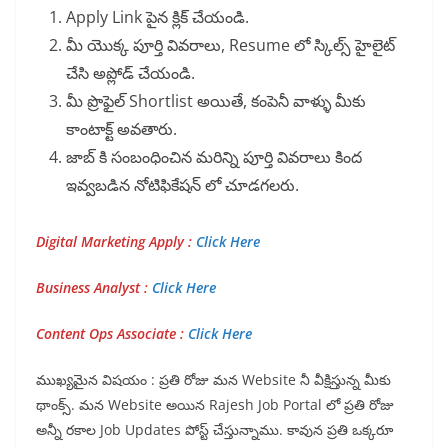
Apply Link పైన క్లిక్ చేయండి.
మీ యొక్క పూర్తి వివరాలు, Resume లో స్కిల్స్ హైలైట్
చేసి అప్లోడ్ చేయండి.
మీ ప్రొఫైల్ Shortlist అయితే, కంపెనీ వాళ్ళు మీకు
కాంటాక్ట్ అవతారు.
జాబ్ కి సంబంధించిన మరిన్ని పూర్తి వివరాలు కింద
ఇవ్వబడిన నోటిఫికేషన్ లో చూడగలరు.
Digital Marketing Apply :
Click Here
Business Analyst :
Click Here
Content Ops Associate :
Click Here
ముఖ్యమైన విషయం : ప్రతి రోజు మన Website నీ వీక్షిస్తున్న మీకు
థాంక్స్. మన Website అయిన Rajesh Job Portal లో ప్రతి రోజు
అన్నీ రకాల Job Updates పోస్ట్ చేస్తున్నాము. కావున ప్రతి ఒక్కరూ