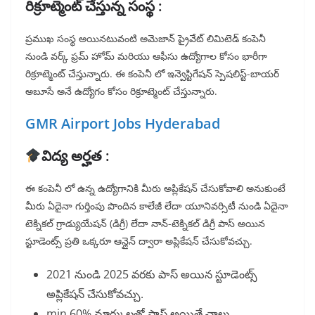
రిక్రూట్మెంట్ చేస్తున్న సంస్థ :
ప్రముఖ సంస్థ అయినటువంటి అమెజాన్ ప్రైవేట్ లిమిటెడ్ కంపెనీ
నుండి వర్క్ ఫ్రమ్ హోమ్ మరియు ఆఫీసు ఉద్యోగాల కోసం భారీగా
రిక్రూట్మెంట్ చేస్తున్నారు. ఈ కంపెనీ లో ఇన్వెస్టిగేషన్ స్పెషలిస్ట్-బాయర్
అబూసే అనే ఉద్యోగం కోసం రిక్రూట్మెంట్ చేస్తున్నారు.
GMR Airport Jobs Hyderabad
విద్య అర్హత :
ఈ కంపెనీ లో ఉన్న ఉద్యోగానికి మీరు అప్లికేషన్ చేసుకోవాలి అనుకుంటే
మీరు ఏదైనా గుర్తింపు పొందిన కాలేజీ లేదా యూనివర్సిటీ నుండి ఏదైనా
టెక్నికల్ గ్రాడ్యుయేషన్ (డిగ్రీ) లేదా నాన్-టెక్నికల్ డిగ్రీ పాస్ అయిన
స్టూడెంట్స్ ప్రతి ఒక్కరూ ఆన్లైన్ ద్వారా అప్లికేషన్ చేసుకోవచ్చు.
2021 నుండి 2025 వరకు పాస్ అయిన స్టూడెంట్స్
అప్లికేషన్ చేసుకోవచ్చు.
min 60% మార్కులతో పాస్ అయితే చాలు.