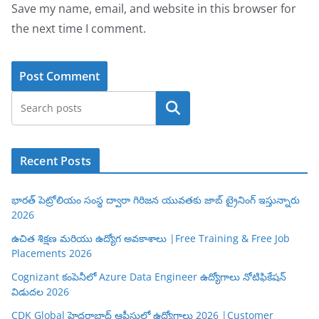
Save my name, email, and website in this browser for
the next time I comment.
Search
Recent Posts
భారత్ పెట్రోలియం సంస్థ ద్వారా గిరిజన యువతకు జాబ్ ట్రైనింగ్ ఇస్తున్నారు
2026
ఉచిత శిక్షణ మరియు ఉద్యోగ అవకాశాలు |Free Training & Free Job
Placements 2026
Cognizant కంపెనీలో Azure Data Engineer ఉద్యోగాలు నోటిఫికేషన్
విడుదల 2026
CDK Global హైదరాబాద్ ఆఫీసులో ఉద్యోగాలు 2026 |Customer