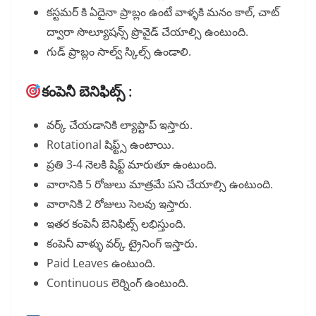
కస్టమర్ కి ఏదైనా ప్రాబ్లం ఉంటే వాళ్ళకి మనం కాల్, చాట్
ద్వారా సొల్యూషన్స్ ప్రొవైడ్ చేయాల్సి ఉంటుంది.
గుడ్ ప్రాబ్లం సాల్వ్ స్కిల్స్ ఉండాలి.
కంపెనీ బెనిఫిట్స్ :
వర్క్ చేయడానికి ల్యాప్టాప్ ఇస్తారు.
Rotational షిఫ్ట్స్ ఉంటాయి.
ప్రతి 3-4 నెలకి షిఫ్ట్ మారుతూ ఉంటుంది.
వారానికి 5 రోజులు మాత్రమే పని చేయాల్సి ఉంటుంది.
వారానికి 2 రోజులు సెలవు ఇస్తారు.
ఇతర కంపెనీ బెనిఫిట్స్ లభిస్తుంది.
కంపెనీ వాళ్ళు వర్క్ ట్రైనింగ్ ఇస్తారు.
Paid Leaves ఉంటుంది.
Continuous లెర్నింగ్ ఉంటుంది.