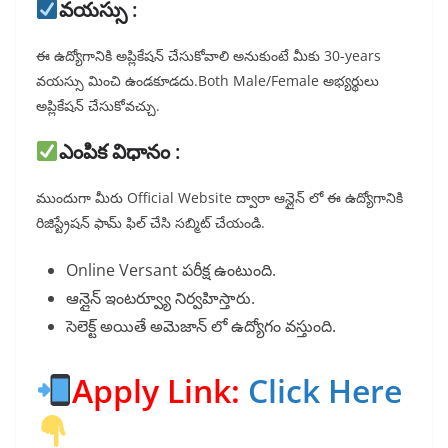
వయస్సు :
ఈ ఉద్యోగానికి అప్లికేషన్ చేసుకోవాలి అనుకుంటే మీకు 30-years
వయస్సు మించి ఉండకూడదు.Both Male/Female అభ్యర్థులు
అప్లికేషన్ చేసుకోవచ్చు.
ఎంపిక విధానం :
ముందుగా మీరు Official Website ద్వారా ఆన్లైన్ లో ఈ ఉద్యోగానికి
రిజిస్ట్రేషన్ ఫామ్ ఫిల్ చేసి సబ్మిట్ చేయండి.
Online Versant పరీక్ష ఉంటుంది.
ఆన్లైన్ ఇంటర్వ్యూ నిర్వహిస్తారు.
సెలెక్ట్ అయితే అమెజాన్ లో ఉద్యోగం వస్తుంది.
Apply Link:
Click Here