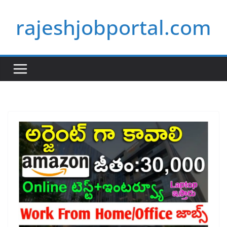
Skip
rajeshjobportal.com
to
content