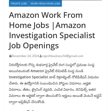
PRIVATE JOBS
WORK FROM HOME JOBS
Amazon Work From
Home Jobs |Amazon
Investigation Specialist
Job Openings
December 24, 2024
rajeshbusiness54@gmail.com
నిరుద్యోగులకు గొప్ప శుభవార్త ప్రైవేట్ రంగ సంస్థలో ప్రముఖ సంస్థ
అయినటువంటి
Amazon
ప్రైవేట్ లిమిటెడ్ సంస్థ నుండి
Investigation Specialist
జాబ్ రిక్రూట్మెంట్ నోటిఫికేషన్ విడుదల
చేశారు. ఈ ఉద్యోగానికి సంబంధించిన పోస్టుల వివరాలు ,అర్హత
వివరాలు, జీతం, ట్రైనింగ్ వ్యవది, ఎంపిక విధానం, బెనిఫిట్స్ ఇతర
వివరాలు ఈ ఆర్టికల్ ద్వారా తెలుసుకొని అర్హులు అయితే వెంటనే ఆన్లైన్
ద్వారా అప్లికేషన్ చేసుకోండి.