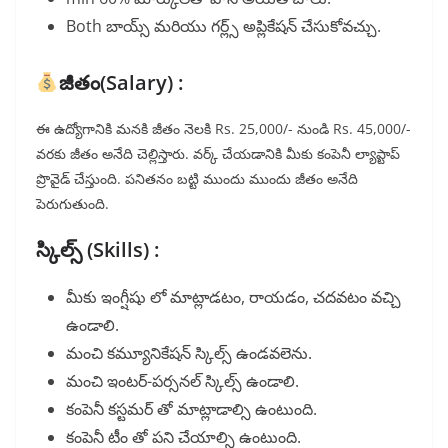
Both బాయ్స్ మరియు గర్ల్స్ అప్లికేషన్ చేసుకోవచ్చు.
జీతం(Salary) :
ఈ ఉద్యోగానికి మనకి జీతం నెలకి Rs. 25,000/- నుండి Rs. 45,000/-
వరకు జీతం అనేది చెల్లిస్తారు. వర్క్ చేయడానికి మీకు కంపెనీ ల్యాప్టాప్
ప్రొవైడ్ చేస్తుంది. పనితనం బట్టి ముందు ముందు జీతం అనేది
పెరుగుతుంది.
స్కిల్స్ (Skills) :
మీకు ఇంగ్షీషు లో మాట్లాడటం, రాయడం, చదవటం వచ్చి
ఉండాలి.
మంచి కమ్యూనికేషన్ స్కిల్స్ ఉండవలెను.
మంచి ఇంటర్-పర్సనల్ స్కిల్స్ ఉండాలి.
కంపెనీ కస్టమర్ తో మాట్లాడాల్సి ఉంటుంది.
కంపెనీ టీం తో పని చేయాల్సి ఉంటుంది.