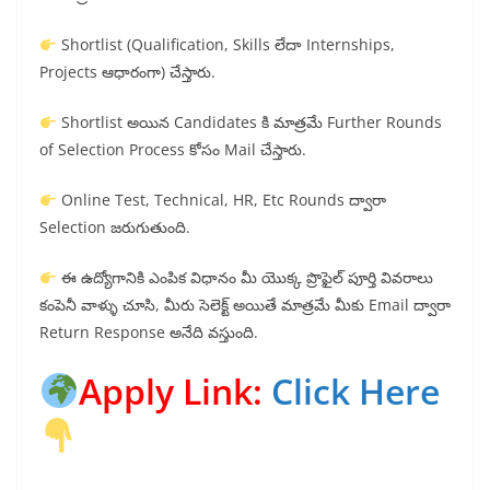
Shortlist (Qualification, Skills లేదా Internships,
Projects ఆధారంగా) చేస్తారు.
Shortlist అయిన Candidates కి మాత్రమే Further Rounds
of Selection Process కోసం Mail చేస్తారు.
Online Test, Technical, HR, Etc Rounds ద్వారా
Selection జరుగుతుంది.
ఈ ఉద్యోగానికి ఎంపిక విధానం మీ యొక్క ప్రొఫైల్ పూర్తి వివరాలు
కంపెనీ వాళ్ళు చూసి, మీరు సెలెక్ట్ అయితే మాత్రమే మీకు Email ద్వారా
Return Response అనేది వస్తుంది.
Apply Link:
Click Here