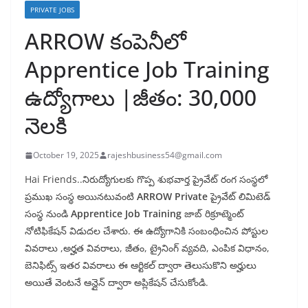
PRIVATE JOBS
ARROW కంపెనీలో
Apprentice Job Training
ఉద్యోగాలు |జీతం: 30,000
నెలకి
October 19, 2025
rajeshbusiness54@gmail.com
Hai Friends..నిరుద్యోగులకు గొప్ప శుభవార్త ప్రైవేట్ రంగ సంస్థలో
ప్రముఖ సంస్థ అయినటువంటి
ARROW Private
ప్రైవేట్ లిమిటెడ్
సంస్థ నుండి
Apprentice Job Training
జాబ్ రిక్రూట్మెంట్
నోటిఫికేషన్ విడుదల చేశారు. ఈ ఉద్యోగానికి సంబంధించిన పోస్టుల
వివరాలు ,అర్హత వివరాలు, జీతం, ట్రైనింగ్ వ్యవది, ఎంపిక విధానం,
బెనిఫిట్స్ ఇతర వివరాలు ఈ ఆర్టికల్ ద్వారా తెలుసుకొని అర్హులు
అయితే వెంటనే ఆన్లైన్ ద్వారా అప్లికేషన్ చేసుకోండి.