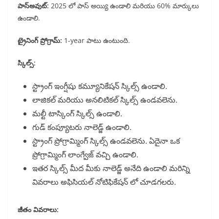
పాస్అవుట్:
2025 లో పాస్ అయ్యి ఉండాలి మరియు 60% మార్కులు
ఉండాలి.
ట్రైనింగ్ ప్రోగ్రామ్:
1-year పాటు ఉంటుంది.
స్కిల్స్:
స్ట్రాంగ్ ఇంగ్షీషు కమ్యూనికేషన్ స్కిల్స్ ఉండాలి.
లాజికల్ మరియు అనలిటికల్ స్కిల్స్ ఉండవలెను.
మల్టీ టాస్కింగ్ స్కిల్స్ ఉండాలి.
గుడ్ కంప్యూటరు నాలెడ్జ్ ఉండాలి.
స్ట్రాంగ్ ప్రోగ్రామ్మింగ్ స్కిల్స్ ఉండవలెను. ఏదైనా ఒక
ప్రోగ్రామ్మింగ్ లాంగ్వేజ్ వచ్చి ఉండాలి.
ఇతర స్కిల్స్ మీద మీకు నాలెడ్జ్ అనేది ఉండాలి మరిన్ని
వివరాలు అఫిసియల్ నోటిఫికేషన్ లో చూడగలరు.
జీతం వివరాలు: