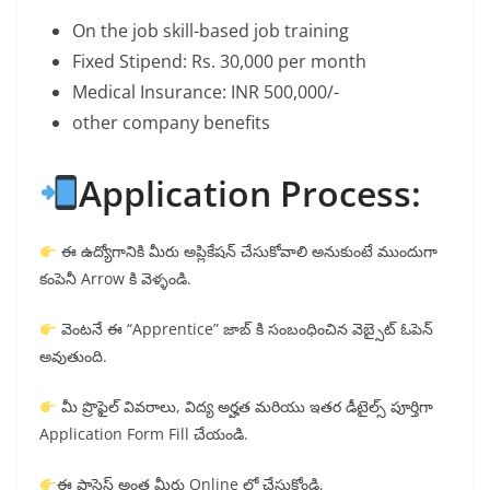
On the job skill-based job training
Fixed Stipend: Rs. 30,000 per month
Medical Insurance: INR 500,000/-
other company benefits
Application Process:
ఈ ఉద్యోగానికి మీరు అప్లికేషన్ చేసుకోవాలి అనుకుంటే ముందుగా
కంపెనీ Arrow కి వెళ్ళండి.
వెంటనే ఈ “Apprentice” జాబ్ కి సంబంధించిన వెబ్సైట్ ఓపెన్
అవుతుంది.
మీ ప్రొఫైల్ వివరాలు, విద్య అర్హత మరియు ఇతర డీటైల్స్ పూర్తిగా
Application Form Fill చేయండి.
ఈ ప్రాసెస్ అంత మీరు Online లో చేసుకోండి.