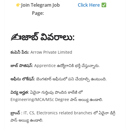
Join Telegram Job
Click Here
Page:
✍️జాబ్ వివరాలు:
కంపెనీ పేరు:
Arrow Private Limited
జాబ్ పొజిషన్:
Apprentice ఉద్యోగానికి భర్తీ చేస్తున్నారు.
ఆఫీసు లొకేషన్:
బెంగళూర్ ఆఫీసులో పని చేయాల్సి ఉంటుంది.
విద్య అర్హత:
ఏదైనా గుర్తింపు పొందిన కాలేజీ లో
Engineering/MCA/MSc Degree పాస్ అయ్యి ఉండాలి.
బ్రాంచ్ :
IT, CS, Electronics related branches లో ఏదైనా డిగ్రీ
పాస్ అయ్యి ఉండాలి.