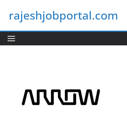
Skip
rajeshjobportal.com
to
content