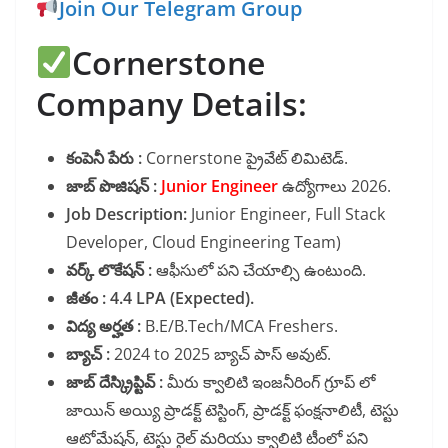
Join Our Telegram Group
Cornerstone
Company Details:
కంపెనీ పేరు :
Cornerstone ప్రైవేట్ లిమిటెడ్.
జాబ్ పొజిషన్ :
Junior Engineer
ఉద్యోగాలు 2026.
Job Description:
Junior Engineer, Full Stack
Developer, Cloud Engineering Team)
వర్క్ లొకేషన్ :
ఆఫీసులో పని చేయాల్సి ఉంటుంది.
జీతం : 4.4 LPA (Expected).
విద్య అర్హత :
B.E/B.Tech/MCA Freshers.
బ్యాచ్ :
2024 to 2025 బ్యాచ్ పాస్ అవుట్.
జాబ్ దేస్క్రిప్టివ్ :
మీరు క్వాలిటి ఇంజనీరింగ్ గ్రూప్ లో
జాయిన్ అయ్యి ప్రాడక్ట్ టెస్టింగ్, ప్రాడక్ట్ ఫంక్షనాలిటీ, టెస్టు
ఆటోమేషన్, టెస్టు రైల్ మరియు క్వాలిటి టీంలో పని