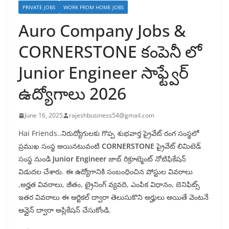
PRIVATE JOBS
WORK FROM HOME JOBS
Auro Company Jobs &
CORNERSTONE కంపెనీ లో
Junior Engineer సాఫ్ట్వేర్
ఉద్యోగాలు 2026
June 16, 2025
rajeshbusiness54@gmail.com
Hai Friends..నిరుద్యోగులకు గొప్ప శుభవార్త ప్రైవేట్ రంగ సంస్థలో
ప్రముఖ సంస్థ అయినటువంటి
CORNERSTONE
ప్రైవేట్ లిమిటెడ్
సంస్థ నుండి
Junior Engineer
జాబ్ రిక్రూట్మెంట్ నోటిఫికేషన్
విడుదల చేశారు. ఈ ఉద్యోగానికి సంబంధించిన పోస్టుల వివరాలు
,అర్హత వివరాలు, జీతం, ట్రైనింగ్ వ్యవది, ఎంపిక విధానం, బెనిఫిట్స్
ఇతర వివరాలు ఈ ఆర్టికల్ ద్వారా తెలుసుకొని అర్హులు అయితే వెంటనే
ఆన్లైన్ ద్వారా అప్లికేషన్ చేసుకోండి.