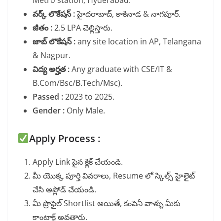
Metro station, Hyderabad.
వర్క్ లొకేషన్ :
హైదరాబాద్, కాకినాడ & నాగపూర్.
జీతం :
2.5 LPA చెల్లిస్తారు.
జాబ్ లొకేషన్ :
any site location in AP, Telangana
& Nagpur.
విద్య అర్హత :
Any graduate with CSE/IT &
B.Com/Bsc/B.Tech/Msc).
Passed :
2023 to 2025.
Gender :
Only Male.
Apply Process :
Apply Link పైన క్లిక్ చేయండి.
మీ యొక్క పూర్తి వివరాలు, Resume లో స్కిల్స్ హైలైట్
చేసి అప్లోడ్ చేయండి.
మీ ప్రొఫైల్ Shortlist అయితే, కంపెనీ వాళ్ళు మీకు
కాంటాక్ట్ అవతారు.