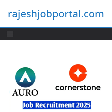
Skip
rajeshjobportal.com
to
content