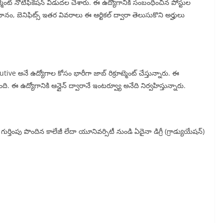
ూట్మెంట్ నోటిఫికేషన్ విడుదల చేశారు. ఈ ఉద్యోగానికి సంబంధించిన పోస్టుల
ధానం, బెనిఫిట్స్ ఇతర వివరాలు ఈ ఆర్టికల్ ద్వారా తెలుసుకొని అర్హులు
నే ఉద్యోగాల కోసం భారీగా జాబ్ రిక్రూట్మెంట్ చేస్తున్నారు. ఈ
ంది. ఈ ఉద్యోగానికి ఆన్లైన్ ద్వారానే ఇంటర్వ్యూ అనేది నిర్వహిస్తున్నారు.
ుర్తింపు పొందిన కాలేజీ లేదా యూనివర్సిటీ నుండి ఏదైనా డిగ్రీ (గ్రాడ్యుయేషన్)