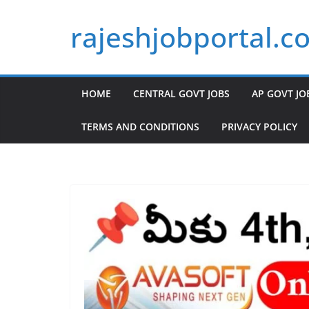
Skip
rajeshjobportal.c
to
content
HOME
CENTRAL GOVT JOBS
AP GOVT JO
TERMS AND CONDITIONS
PRIVACY POLICY