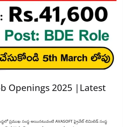
 Openings 2025 |Latest
ంగ సంస్థలో ప్రముఖ సంస్థ అయినటువంటి
AVASOFT
ప్రైవేట్ లిమిటెడ్ సంస్థ