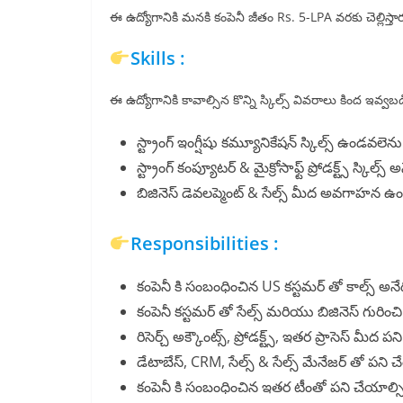
ఈ ఉద్యోగానికి మనకి కంపెనీ జీతం Rs. 5-LPA వరకు చెల్లిస్తార
Skills :
ఈ ఉద్యోగానికి కావాల్సిన కొన్ని స్కిల్స్ వివరాలు కింద ఇవ్
స్ట్రాంగ్ ఇంగ్షీషు కమ్యూనికేషన్ స్కిల్స్ ఉండవలెను
స్ట్రాంగ్ కంప్యూటర్ & మైక్రోసాఫ్ట్ ప్రోడక్ట్స్ స్కిల్
బిజినెస్ డెవలప్మెంట్ & సేల్స్ మీద అవగాహన ఉం
Responsibilities :
కంపెనీ కి సంబంధించిన US కస్టమర్ తో కాల్స్ అనే
కంపెనీ కస్టమర్ తో సేల్స్ మరియు బిజినెస్ గురించ
రిసెర్చ్ అక్కౌంట్స్, ప్రోడక్ట్స్, ఇతర ప్రాసెస్ మీద
డేటాబేస్, CRM, సేల్స్ & సేల్స్ మేనేజర్ తో పని
కంపెనీ కి సంబంధించిన ఇతర టీంతో పని చేయాల్స