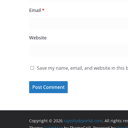
Email
*
Website
Save my name, email, and website in this 
Copyright © 2026
rajeshjobportal.com
. All rights r
Theme:
ColorMag
by ThemeGrill. Powered by
WordP