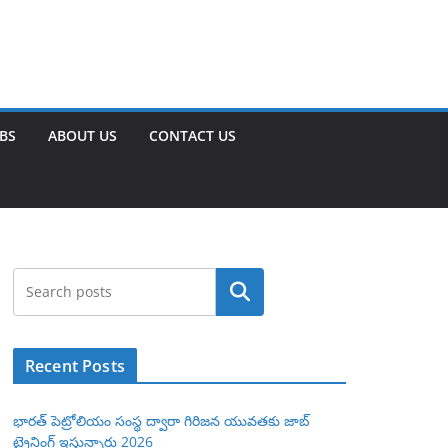
OBS
ABOUT US
CONTACT US
Search
Recent Posts
భారత్ పెట్రోలియం సంస్థ ద్వారా గిరిజన యువతకు జాబ్
ట్రైనింగ్ ఇస్తున్నారు 2026