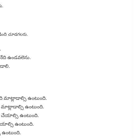
ు.
వబడింది చూడగలరు.
.
స్ అనేది ఉండవలెను.
డాలి.
ది మాట్లాడాల్సి ఉంటుంది.
ి మాట్లాడాల్సి ఉంటుంది.
 పని చేయాల్సి ఉంటుంది.
 చేయాల్సి ఉంటుంది.
ి ఉంటుంది.