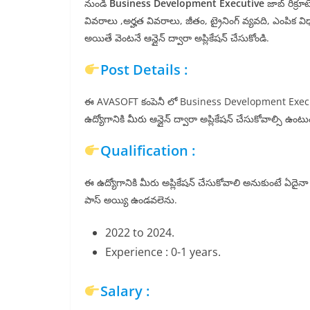
నుండి
Business Development Executive
జాబ్ రిక్ర
వివరాలు ,అర్హత వివరాలు, జీతం, ట్రైనింగ్ వ్యవది, ఎంపిక వి
అయితే వెంటనే ఆన్లైన్ ద్వారా అప్లికేషన్ చేసుకోండి.
Post Details :
ఈ AVASOFT కంపెనీ లో Business Development Executive అ
ఉద్యోగానికి మీరు ఆన్లైన్ ద్వారా అప్లికేషన్ చేసుకోవాల్సి ఉంటు
Qualification :
ఈ ఉద్యోగానికి మీరు అప్లికేషన్ చేసుకోవాలి అనుకుంటే ఏదైనా గ
పాస్ అయ్యి ఉండవలెను.
2022 to 2024.
Experience : 0-1 years.
Salary :