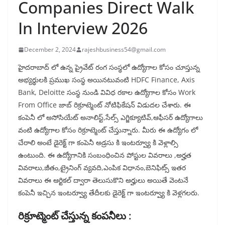
Companies Direct Walk
In Interview 2026
December 2, 2024
rajeshbusiness54@gmail.com
హైదరాబాద్ లో ఉన్న ప్రైవేట్ రంగ సంస్థలో ఉద్యోగాల కోసం చూస్తున్న
అభ్యర్థులకి ప్రముఖ సంస్థ అయినటువంటి HDFC Finance, Axis
Bank, Deloitte సంస్థ నుండి వివిధ రకాల ఉద్యోగాల కోసం Work
From Office జాబ్ రిక్రూట్మెంట్ నోటిఫికేషన్ విడుదల చేశారు. ఈ
కంపెనీ లో అసోసియేట్ అనాలిస్ట్,సేల్స్ ఎగ్జిక్యూటివ్,ఆఫీసర్ ఉద్యోగాలు
వంటి ఉద్యోగాల కోసం రిక్రూట్మెంట్ చేస్తున్నారు. మీరు ఈ ఉద్యోగం లో
చేరాలి అంటే డైరెక్ట్ గా కంపెనీ అడ్రసు కి ఇంటర్వ్యూ కి వెళ్లాల్సి
ఉంటుంది. ఈ ఉద్యోగానికి సంబంధించిన పోస్టుల వివరాలు ,అర్హత
వివరాలు,జీతం,ట్రైనింగ్ వ్యవది,ఎంపిక విధానం,బెనిఫిట్స్ ఇతర
వివరాలు ఈ ఆర్టికల్ ద్వారా తెలుసుకొని అర్హులు అయితే వెంటనే
కంపెనీ ఇచ్చిన ఇంటర్వ్యూ తేదీలకు డైరెక్ట్ గా ఇంటర్వ్యూ కి వెళ్లగలరు.
రిక్రూట్మెంట్ చేస్తున్న కంపనీలు :