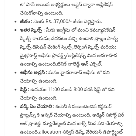
లో పాస్ అయిన అభ్యర్థులు ఆన్లైన్ ద్వారా అప్లికేషన్
చేసుకోవాల్సి ఉంటుంది.
జీతం :
నెలకు Rs. 37,000/- జీతం చెల్లిస్తారు.
ఇతర స్కిల్స్ :
మీకు ఇంగ్షీషు లో మంచి కమ్యూనికేషన్
స్కిల్స్ రాయడం,చదవటం వచ్చి ఉండాలి.ప్రాబ్లం సాల్వ్
స్కిల్స్,డెసిషన్ మేకింగ్ స్కిల్స్,లెర్నింగ్ స్కిల్స్ మరియు
మైక్రోసాఫ్ట్ ఆఫీసు ప్రోడక్ట్స్/అప్లికేషన్స్ మీద అవగాహన
ఉండాల్సి ఉంటుంది.బేసిక్ నాలెడ్జ్ ఆన్ ఎక్సెల్.
ఆఫీసు అడ్రస్ :
మనం హైదరాబాద్ ఆఫీసు లో పని
చేయాల్సి ఉంటుంది.
షిఫ్ట్ :
ఉదయం 11:00 నుండి 8:00 వరకి షిఫ్ట్ లో పని
చేయాల్సి ఉంటుంది.
వర్క్ ఏం చేయాలి :
కంపెనీ కి సంబందించిన కస్టమర్
ప్రాబ్లమ్స్ కి ఆన్సర్ చేయాల్సి ఉంటుంది. అడ్మిన్ సపోర్ట్ ఫర్
అల్ ప్రాజెక్టు మ్యానేజ్మెంట్ మీద టాక్స్ మీద పని చేయాల్సి
ఉంటుంది.allocation సర్విస్ డెస్క్ వేరియస్ డిపార్ట్మెంట్