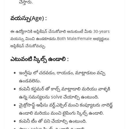
చేస్తారు.
వయస్సు(Age) :
ఈ ఉద్యోగానికి అప్లికేషన్ చేసుకోవాలి అనుకుంటే మీకు 30-years
వయస్సు మించి ఉండకూడదు.Both Male/Female అభ్యర్థులు
అప్లికేషన్ చేసుకోవచ్చు.
ఎటువంటి స్కిల్స్ ఉండాలి :
ఇంగ్షీషు లో చదవడం, రాయడం, మాట్లాడటం వచ్చి
ఉండవలెను.
కంపెనీ కస్టమర్ తో కాల్స్ మాట్లాడాలి మరియు వాళ్ళకి
ఉన్న సమస్యలను solve చేయాల్సి ఉంటుంది.
మైక్రోసాఫ్ట్ ఆఫీసు వర్డ్,ఎక్సెల్ మంచి కంప్యూటరు నాలెడ్జ్
ఉండాలి మరియు మంచి టైపింగు స్కిల్స్ ఉండాలి.
కంపెనీ టీం తో పని చేయాల్సి ఉంటుంది.