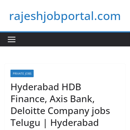
Skip
rajeshjobportal.com
to
content
PRIVATE JOBS
Hyderabad HDB
Finance, Axis Bank,
Deloitte Company jobs
Telugu | Hyderabad