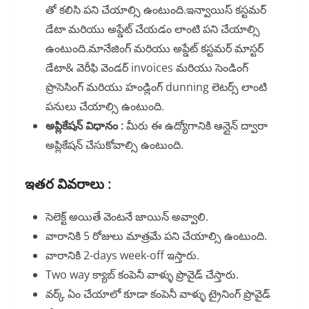
తో కలిసి పని చేయాల్సి ఉంటుంది.ఇన్వాయిస్ కస్టమర్
డేటా మరియు అప్డేట్ చేయడం లాంటి పని చేయాల్సి
ఉంటుంది.మానేజింగ్ మరియు అప్డేట్ కస్టమర్ మాస్టర్
డేటా& వెరీఫి వెండర్ invoices మరియు సెండింగ్
ప్రొసెసింగ్ మరియు హండ్లింగ్ dunning లెటర్స్ లాంటి
పనులు చేయాల్సి ఉంటుంది.
అప్లికేషన్ విధానం :
మీరు ఈ ఉద్యోగానికి ఆన్లైన్ ద్వారా
అప్లికేషన్ చేసుకోవాల్సి ఉంటుంది.
ఇతర వివరాలు :
సెలెక్ట్ అయితే వెంటనే జాయిన్ అవ్వాలి.
వారానికి 5 రోజులు మాత్రమే పని చేయాల్సి ఉంటుంది.
వారానికి 2-days week-off ఇస్తారు.
Two way క్యాబ్ కంపెనీ వాళ్ళు ప్రొవైడ్ చేస్తారు.
వర్క్ ఏం చేయాలో కూడా కంపెనీ వాళ్ళు ట్రైనింగ్ ప్రొవైడ్