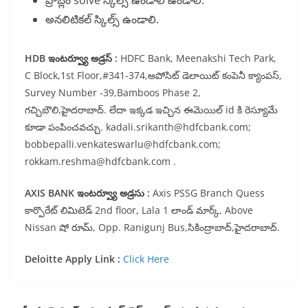
ప్రాబ్లం solve స్కిల్స్ ఉండాలి ఉండాలి.
అనలిటికల్ స్కిల్స్ ఉండాలి.
HDB
ఇంటర్వ్యూ అడ్రస్ :
HDFC Bank, Meenakshi Tech Park,
C Block,1st Floor,#341-374,అపోసిట్ డెలాయిట్ కంపెనీ క్యాంపస్,
Survey Number -39,Bamboos Phase 2,
గచ్చిబౌలి,హైదరాబాద్. లేదా ఇక్కడ ఇచ్చిన ఈమెయిల్ id కి రెస్యూమే
కూడా పంపించవచ్చు. kadali.srikanth@hdfcbank.com;
bobbepalli.venkateswarlu@hdfcbank.com;
rokkam.reshma@hdfcbank.com .
AXIS BANK
ఇంటర్వ్యూ అడ్రసు :
Axis PSSG Branch Quess
కార్పొరేట్ లిమిటెడ్ 2nd floor, Lala 1 లాండ్ మార్క్, Above
Nissan షో రూమ్, Opp. Ranigunj Bus,సికింద్రాబాద్,హైదరాబాద్.
Deloitte Apply Link :
Click Here