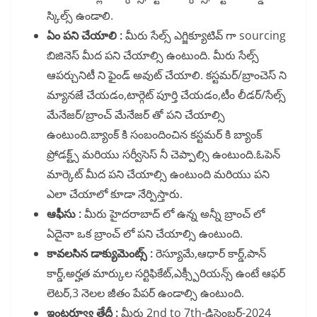
స్కిల్స్ ఉండాలి.
ఏం పని చేయాలి :
మీరు సేల్స్ ఎగ్జిక్యూటివ్ గా sourcing
బిజినెస్ మీద పని చేయాల్సి ఉంటుంది. మీరు సేల్స్
ఆపర్చునిటీ ని ఫైండ్ అవుట్ చేయాలి. కస్టమర్/బ్రాంచెస్ ని
మ్యానజే చేయడం,టార్గెట్ పూర్తి చేయడం,టీం లీడర్/సేల్స్
మేనేజర్/బ్రాంచ్ మేనేజర్ తో పని చేయాల్సి
ఉంటుంది.బ్యాంక్ కి సంబందించిన కస్టమర్ కి బ్యాంక్
ప్రోడక్ట్స్ మరియు సర్వీసెస్ నీ చెప్పాల్సి ఉంటుంది.ఓపెన్
మార్కెట్ మీద పని చేయాల్సి ఉంటుంది మరియు పని
ఎలా చేయాలో కూడా నేర్పిస్తారు.
ఆఫీసు :
మీరు హైదరాబాద్ లో ఉన్న అన్నీ బ్రాంచ్ లో
ఏదైనా ఒక బ్రాంచ్ లో పని చేయాల్సి ఉంటుంది.
కావలసిన డాక్యుమెంట్స్ :
రెస్యూమే,ఆధార్ కార్డ్,పాన్
కార్డ్,అర్హత మార్కుల సర్టిఫికేట్,ఎక్స్పీరియన్స్ ఉంటే ఆఫర్
లెటర్,3 నెలల జీతం పేపర్ ఉండాల్సి ఉంటుంది.
ఇంటర్వ్యూ తేదీ :
మీరు 2nd to 7th-డిసెంబర్-2024