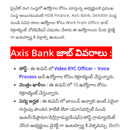
ప్రైవేట్ రంగ సంస్థలో ఉద్యోగాల కోసం చూస్తున్న అభ్యర్థులకి ప్రముఖ
సంస్థ అయినటువంటి HDB Finance, Axis Bank, Deloitte సంస్థ
నుండి వివిధ రకాల ఉద్యోగాల కోసం Work From Office జాబ్
రిక్రూట్మెంట్ నోటిఫికేషన్ విడుదల చేశారు.ఈ ఉద్యోగాలను మీరు డైరెక్ట్
గా ఇంటర్వ్యూ కి వెళ్లాల్సి ఉంటుంది.
Axis Bank జాబ్ వివరాలు :
పోస్ట్ :
ఈ కంపెనీ లో
Video KYC Officer – Voice
Process
అనే ఉద్యోగాల కోసం రిక్రూట్మెంట్ చేస్తున్నారు.
మొత్తం ఖాళీలు :
ఈ కంపెనీ లో 10 ఉద్యోగాల కోసం
రిక్రూట్మెంట్ చేస్తున్నారు.
విద్య అర్హత :
ఈ కంపెనీ లో జాయిన్ అవ్వాలి అంటే ఏదైనా
గుర్తింపు పొందిన కాలేజీ లేదా యూనివర్సిటీ నుండి
ఇంటర్/డిప్లొమా/డిగ్రీ(గ్రాడ్యుయేషన్)/పోస్ట్ గ్రాడ్యూయేట్
చేసిన అభ్యర్థులు డైరెక్ట్ గా ఇంటర్వ్యూ కి వెళ్ళవచ్చు. Both