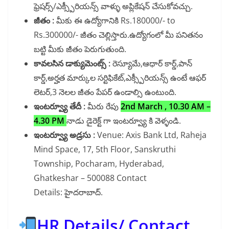
ఫ్రెషర్స్/ఎక్స్పీరియన్స్ వాళ్ళు అప్లికేషన్ చేసుకోవచ్చు.
జీతం :
మీకు ఈ ఉద్యోగానికి Rs.180000/- to
Rs.300000/- జీతం చెల్లిస్తారు.ఉద్యోగంలో మీ పనితనం
బట్టి మీకు జీతం పెరుగుతుంది.
కావలసిన డాక్యుమెంట్స్ :
రెస్యూమే,ఆధార్ కార్డ్,పాన్
కార్డ్,అర్హత మార్కుల సర్టిఫికేట్,ఎక్స్పీరియన్స్ ఉంటే ఆఫర్
లెటర్,3 నెలల జీతం పేపర్ ఉండాల్సి ఉంటుంది.
ఇంటర్వ్యూ తేదీ :
మీరు రేపు
2nd March , 10.30 AM –
4.30 PM
నాడు డైరెక్ట్ గా ఇంటర్వ్యూ కి వెళ్ళండి.
ఇంటర్వ్యూ అడ్రసు :
Venue: Axis Bank Ltd, Raheja
Mind Space, 17, 5th Floor, Sanskruthi
Township, Pocharam, Hyderabad,
Ghatkeshar – 500088 Contact
Details: హైదరాబాద్.
HR Details/ Contact