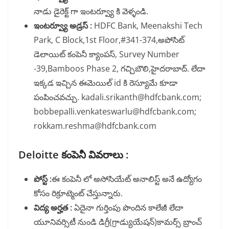
నాడు డైరెక్ట్ గా ఇంటర్వ్యూ కి వెళ్ళండి.
ఇంటర్వ్యూ అడ్రస్ :
HDFC Bank, Meenakshi Tech
Park, C Block,1st Floor,#341-374,అపోసిట్
డెలాయిట్ కంపెనీ క్యాంపస్, Survey Number
-39,Bamboos Phase 2, గచ్చిబౌలి,హైదరాబాద్. లేదా
ఇక్కడ ఇచ్చిన ఈమెయిల్ id కి రెస్యూమే కూడా
పంపించవచ్చు. kadali.srikanth@hdfcbank.com;
bobbepalli.venkateswarlu@hdfcbank.com;
rokkam.reshma@hdfcbank.com
Deloitte కంపెనీ వివరాలు :
పోస్ట్ :
ఈ కంపెనీ లో అసోసియేట్ అనాలిస్ట్ అనే ఉద్యోగం
కోసం రిక్రూట్మెంట్ చేస్తున్నారు.
విద్య అర్హత :
ఏదైనా గుర్తింపు పొందిన కాలేజీ లేదా
యూనివర్సిటీ నుండి డిగ్రీ(గ్రాడ్యుయేషన్)కామర్స్ బ్రాంచ్