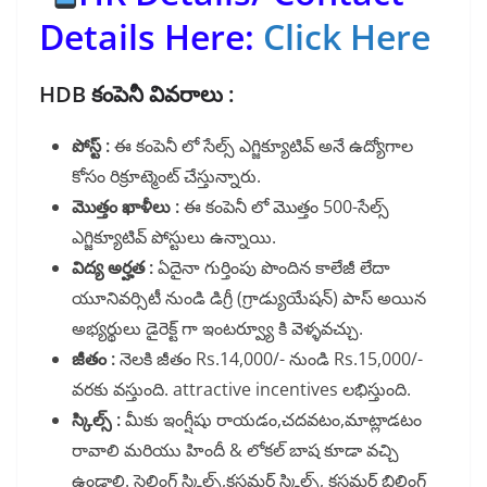
Details Here:
Click Here
HDB కంపెనీ వివరాలు :
పోస్ట్ :
ఈ కంపెనీ లో సేల్స్ ఎగ్జిక్యూటివ్ అనే ఉద్యోగాల
కోసం రిక్రూట్మెంట్ చేస్తున్నారు.
మొత్తం ఖాళీలు :
ఈ కంపెనీ లో మొత్తం 500-సేల్స్
ఎగ్జిక్యూటివ్ పోస్టులు ఉన్నాయి.
విద్య అర్హత :
ఏదైనా గుర్తింపు పొందిన కాలేజీ లేదా
యూనివర్సిటీ నుండి డిగ్రీ (గ్రాడ్యుయేషన్) పాస్ అయిన
అభ్యర్థులు డైరెక్ట్ గా ఇంటర్వ్యూ కి వెళ్ళవచ్చు.
జీతం :
నెలకి జీతం Rs.14,000/- నుండి Rs.15,000/-
వరకు వస్తుంది. attractive incentives లభిస్తుంది.
స్కిల్స్ :
మీకు ఇంగ్షీషు రాయడం,చదవటం,మాట్లాడటం
రావాలి మరియు హిందీ & లోకల్ బాష కూడా వచ్చి
ఉండాలి. సెల్లింగ్ స్కిల్స్,కస్టమర్ స్కిల్స్, కస్టమర్ బిల్డింగ్