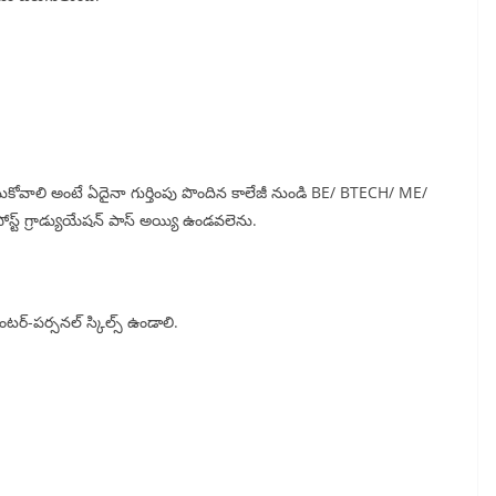
్ చేసుకోవాలి అంటే ఏదైనా గుర్తింపు పొందిన కాలేజీ నుండి BE/ BTECH/ ME/
్ట్ గ్రాడ్యుయేషన్ పాస్ అయ్యి ఉండవలెను.
ంటర్-పర్సనల్ స్కిల్స్ ఉండాలి.