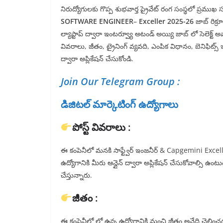
నిరుద్యోగులకు గొప్ప శుభవార్త ప్రైవేట్ రంగ సంస్థలో ప్రమ
SOFTWARE ENGINEER
–
Exceller 2025-26
జాబ్ రిక్ర
ల్యాప్టాప్ ద్వారా ఇంటర్వ్యూ అటండ్ అయ్యి జాబ్ లో సెలెక్ట్
వివరాలు, జీతం, ట్రైనింగ్ వ్యవది, ఎంపిక విధానం, బెనిఫిట్స
ద్వారా అప్లికేషన్ చేసుకోండి.
Join Our Telegram Group :
డిజిటల్ మార్కెటింగ్ ఉద్యోగాలు
పోస్ట్ వివరాలు :
ఈ కంపెనీలో మనకి సాఫ్ట్వేర్ ఇంజనీర్ & Capgemini Exceller 2
ఉద్యోగానికి మీరు ఆన్లైన్ ద్వారా అప్లికేషన్ చేసుకోవాల్సి ఉం
చేస్తున్నారు.
జీతం :
ఈ కంపెనీలో లో ఉన్న ఉద్యోగానికి మంచి జీతం అనేది చెల్లిం