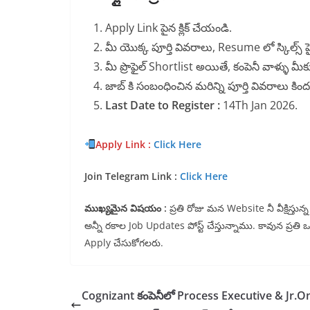
Apply Link పైన క్లిక్ చేయండి.
మీ యొక్క పూర్తి వివరాలు, Resume లో స్కిల్స్ హె
మీ ప్రొఫైల్ Shortlist అయితే, కంపెనీ వాళ్ళు మీక
జాబ్ కి సంబంధించిన మరిన్ని పూర్తి వివరాలు క
Last Date to Register :
14Th Jan 2026.
Apply Link :
Click Here
Join Telegram Link :
Click Here
ముఖ్యమైన విషయం :
ప్రతి రోజు మన Website నీ వీక్షిస్త
అన్నీ రకాల Job Updates పోస్ట్ చేస్తున్నాము. కావున ప్రతి
Apply చేసుకోగలరు.
Cognizant కంపెనీలో Process Executive & Jr.O