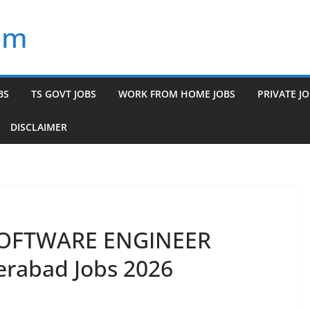
om
BS
TS GOVT JOBS
WORK FROM HOME JOBS
PRIVATE J
DISCLAIMER
 SOFTWARE ENGINEER
derabad Jobs 2026