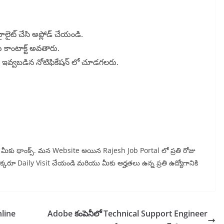
ౖలైట్ చేసి అప్లోడ్ చేయండి.
ు కాంటాక్ట్ అవతారు.
ింద ఇవ్వబడిన నోటిఫికేషన్ లో చూడగలరు.
ున్న మీకు థాంక్స్. మన Website అయిన Rajesh Job Portal లో ప్రతి రోజు
 ఒక్కరూ Daily Visit చేయండి మరియు మీకు అర్హతలు ఉన్న ప్రతి ఉద్యోగానికి
nline
Adobe కంపెనీలో Technical Support Engineer