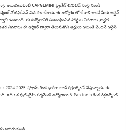
ుఖ సంస్థ అయినటువంటి
CAPGEMINI
ప్రైవేట్ లిమిటెడ్ సంస్థ నుండి
ూట్మెంట్ నోటిఫికేషన్ విడుదల చేశారు. ఈ ఉద్యోగం లో చేరాలి అంటే మీరు ఆన్లైన్
 అవ్వాలి ఉంటుంది. ఈ ఉద్యోగానికి సంబంధించిన పోస్టుల వివరాలు ,అర్హత
్ ఇతర వివరాలు ఈ ఆర్టికల్ ద్వారా తెలుసుకొని అర్హులు అయితే వెంటనే ఆన్లైన్
024-2025 ప్రోగ్రామ్ కింద భారీగా జాబ్ రిక్రూట్మెంట్ చేస్తున్నారు. ఈ
టుంది. ఇది ఒక ఫుల్-టైమ్ పర్మనెంట్ ఉద్యోగాలు & Pan India కింద రిక్రూట్మెంట్
చడం జరుగుతుంది.