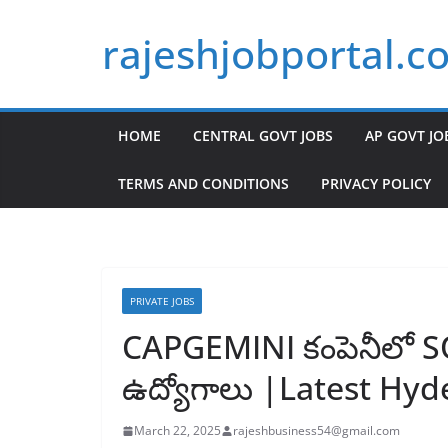
Skip
rajeshjobportal.c
to
content
HOME
CENTRAL GOVT JOBS
AP GOVT JO
TERMS AND CONDITIONS
PRIVACY POLICY
PRIVATE JOBS
CAPGEMINI కంపెనీలో
ఉద్యోగాలు |Latest Hy
March 22, 2025
rajeshbusiness54@gmail.com