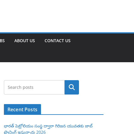
OBS
ABOUT US
CONTACT US
Search
Recent Posts
భారత్ పెట్రోలియం సంస్థ ద్వారా గిరిజన యువతకు జాబ్
ట్రైనింగ్ ఇస్తున్నారు 2026