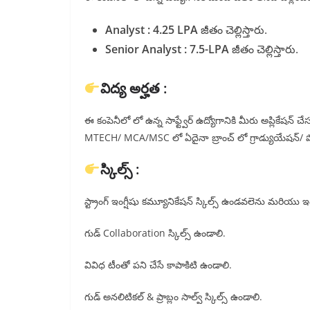
Analyst : 4.25 LPA
జీతం చెల్లిస్తారు.
Senior Analyst : 7.5-LPA
జీతం చెల్లిస్తారు.
విద్య అర్హత :
ఈ కంపెనీలో లో ఉన్న సాఫ్ట్వేర్ ఉద్యోగానికి మీరు అప్లికేషన
MTECH/ MCA/MSC లో ఏదైనా బ్రాంచ్ లో గ్రాడ్యుయేషన్/ పోస
స్కిల్స్ :
స్ట్రాంగ్ ఇంగ్షీషు కమ్యూనికేషన్ స్కిల్స్ ఉండవలెను మరియు ఇ
గుడ్ Collaboration స్కిల్స్ ఉండాలి.
వివిధ టీంతో పని చేసే కాపాకిటి ఉండాలి.
గుడ్ అనలిటికల్ & ప్రాబ్లం సాల్వ్ స్కిల్స్ ఉండాలి.