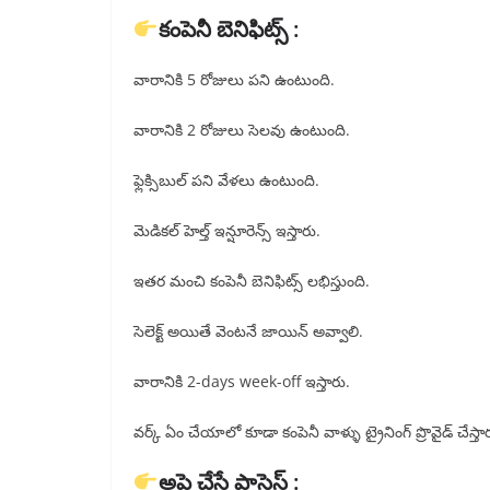
కంపెనీ బెనిఫిట్స్ :
వారానికి 5 రోజులు పని ఉంటుంది.
వారానికి 2 రోజులు సెలవు ఉంటుంది.
ఫ్లెక్సిబుల్ పని వేళలు ఉంటుంది.
మెడికల్ హెల్త్ ఇన్షూరెన్స్ ఇస్తారు.
ఇతర మంచి కంపెనీ బెనిఫిట్స్ లభిస్తుంది.
సెలెక్ట్ అయితే వెంటనే జాయిన్ అవ్వాలి.
వారానికి 2-days week-off ఇస్తారు.
వర్క్ ఏం చేయాలో కూడా కంపెనీ వాళ్ళు ట్రైనింగ్ ప్రొవైడ్ చేస్తా
అప్లై చేసే ప్రాసెస్ :