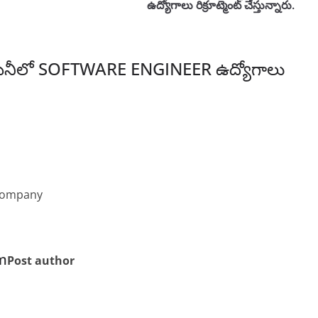
ఉద్యోగాలు రిక్రూట్మెంట్ చేస్తున్నారు.
ెనీలో SOFTWARE ENGINEER ఉద్యోగాలు
 company
m
Post author