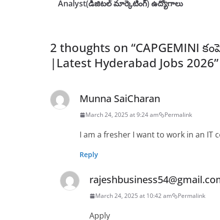
Analyst(డిజిటల్ మార్కెటింగ్) ఉద్యోగాలు
2 thoughts on “
CAPGEMINI కంప
|Latest Hyderabad Jobs 2026
”
Munna SaiCharan
March 24, 2025 at 9:24 am
Permalink
I am a fresher I want to work in an IT
Reply
rajeshbusiness54@gmail.co
March 24, 2025 at 10:42 am
Permalink
Apply