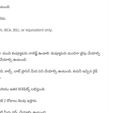
ంటుంది.
లెను.
Com, BCA, BSc, or equivalent only.
ాలి. మంచి కంప్యూటరు నాలెడ్జ్ ఉండాలి. కంప్యూటరు మంచిగా టైపు చేయాల్సి
 చేయాల్సి ఉంటుంది.
. కాల్స్, చాట్ ప్రాసెస్ మీద పని చేయాల్సి ఉంటుంది. కంపెనీ ఇచ్చిన గైడ్
.
మరియు ఇతర బెనెఫిట్స్ లభిస్తుంది.
కి 2 రోజులు శెలవు ఇస్తారు.
బట్టి మీరు వర్క్ చేయాల్సి ఉంటుంది.