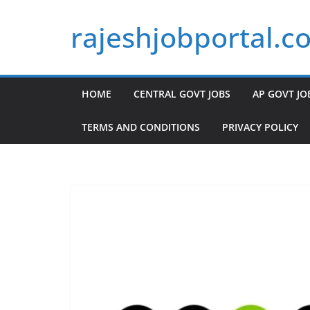
Skip
rajeshjobportal.c
to
content
HOME
CENTRAL GOVT JOBS
AP GOVT JO
TERMS AND CONDITIONS
PRIVACY POLICY