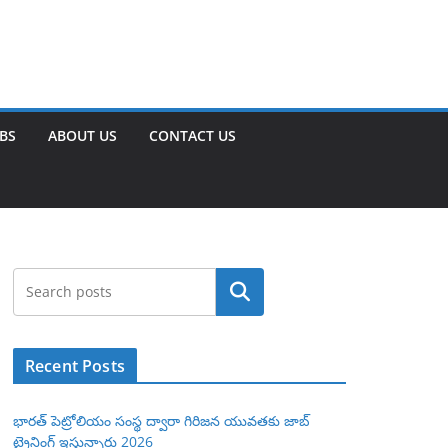
OBS
ABOUT US
CONTACT US
Search
Recent Posts
భారత్ పెట్రోలియం సంస్థ ద్వారా గిరిజన యువతకు జాబ్
ట్రైనింగ్ ఇస్తున్నారు 2026