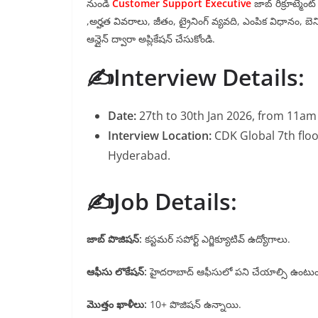
నుండి
Customer Support Executive
జాబ్ రిక్రూట్మెం
,అర్హత వివరాలు, జీతం, ట్రైనింగ్ వ్యవది, ఎంపిక విధానం, బ
ఆన్లైన్ ద్వారా అప్లికేషన్ చేసుకోండి.
✍️Interview Details:
Date:
27th to 30th Jan 2026, from 11am
Interview Location:
CDK Global 7th floo
Hyderabad.
✍️Job Details:
జాబ్ పొజిషన్:
కస్టమర్ సపోర్ట్ ఎగ్జిక్యూటివ్ ఉద్యోగాలు.
ఆఫీసు లొకేషన్:
హైదరాబాద్ ఆఫీసులో పని చేయాల్సి ఉంటుం
మొత్తం ఖాళీలు:
10+ పొజిషన్ ఉన్నాయి.