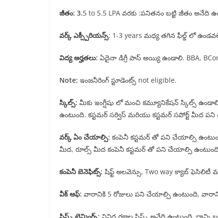
జీతం: 3.
5 to 5.5 LPA వరకు :పనితనం బట్టి జీతం అనేది ఉ
వర్క్ ఎక్స్పీరియన్స్
: 1-3 years మధ్య తగిన ఫీల్డ్ లో ఉండవ
విద్య అర్హతలు:
ఏదైనా డిగ్రీ పాస్ అయ్యి ఉండాలి. BBA, B
Note:
ఇంజనీరింగ్ స్టూడెంట్స్ not eligible.
స్కిల్స్:
మీకు ఇంగ్షీషు లో మంచి కమ్యూనికేషన్ స్కిల్స్ ఉండ
ఉంటుంది. కస్టమర్ సర్విస్ మరియు కస్టమర్ సపోర్ట్ మీద పని
వర్క్ ఏం చేయాల్సి:
కంపెనీ కస్టమర్ తో పని చేయాల్సి ఉంటుంది
మీద, రూల్స్ మీద కంపెనీ కస్టమర్ తో పని చేయాల్సి ఉంటుంది
కంపెనీ బెనెఫిట్స్:
షిఫ్ట్ అలవెన్సు, Two way క్యాబ్ ఫెసిలిటీ 
వీక్ ఆఫ్:
వారానికి 5 రోజులు పని చేయాల్సి ఉంటుంది, వారాని
షిఫ్ట్స్ టైమింగ్స్:
వివిధ రకాల షిఫ్ట్స్ అనేది ఉంటుంది, దాన్ని 