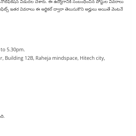
ట్ నోటిఫికేషన్ విడుదల చేశారు. ఈ ఉద్యోగానికి సంబంధించిన పోస్టుల వివరాలు
ెనిఫిట్స్ ఇతర వివరాలు ఈ ఆర్టికల్ ద్వారా తెలుసుకొని అర్హులు అయితే వెంటనే
 to 5.30pm.
r, Building 12B, Raheja mindspace, Hitech city,
ది.