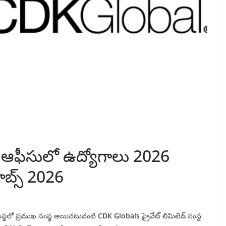
ఆఫీసులో ఉద్యోగాలు 2026
బ్స్ 2026
గ సంస్థలో ప్రముఖ సంస్థ అయినటువంటి
CDK Globals
ప్రైవేట్ లిమిటెడ్ సంస్థ