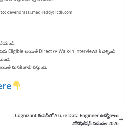
 to:
devendrasai.madireddy@cdk.com
 చేయండి.
మీరు Eligible అయితే Direct గా Walk-in interviews కి వెళ్ళండి.
ుంది.
 అయితే మనకి జాబ్ వస్తుంది.
ere
Cognizant కంపెనీలో Azure Data Engineer ఉద్యోగాలు
నోటిఫికేషన్ విడుదల 2026