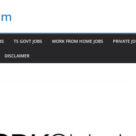
om
BS
TS GOVT JOBS
WORK FROM HOME JOBS
PRIVATE J
DISCLAIMER