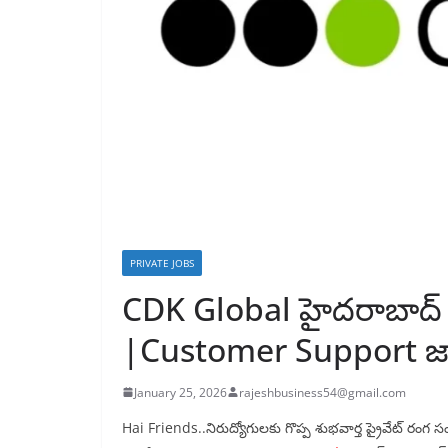
PRIVATE JOBS
CDK Global హైదరాబాద్ 
|Customer Support జా
January 25, 2026
rajeshbusiness54@gmail.com
Hai Friends..నిరుద్యోగులకు గొప్ప శుభవార్త ప్రైవేట్ రం