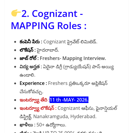
2. Cognizant -
MAPPING Roles :
కంపెనీ పేరు :
Cognizant ప్రైవేట్ లిమిటెడ్.
లొకేషన్ :
హైదరాబాద్.
జాబ్ రోల్ :
Freshers- Mapping Interview.
విద్య అర్హత :
ఏదైనా డిగ్రీ (గ్రాడ్యుయేషన్) పాస్ అయ్యి
ఉండాలి.
Experience :
Freshers ప్రతిఒక్కరూ అప్లికేషన్
చేసుకోవచ్చు.
ఇంటర్వ్యూ తేది :
11 th -MAY- 2026.
ఇంటర్వ్యూ లొకేషన్ :
Cognizant ఆఫీసు, ఫైనాన్షియల్
డిస్ట్రిక్ట్, Nanakramguda, Hyderabad.
ఖాళీలు :
50+ ఉద్యోగాలు.