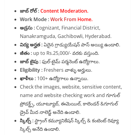
జాబ్ రోల్ :
Content Moderation.
Work Mode :
Work From
Home.
అడ్రసు :
Cognizant, Financial District,
Nanakramguda, Gachibowli, Hyderabad.
విద్య అర్హత :
ఏదైన గ్రాడ్యుయేషన్ పాస్ అయ్యి ఉండాలి.
జీతం :
up to Rs.25,000/- వరకు వస్తుంది.
జాబ్ టైపు :
ఫుల్-టైమ్ పర్మనెంట్ ఉద్యోగాలు.
Eligibility :
Freshers వాళ్ళు అర్హులు.
ఖాళీలు :
100+ ఉద్యోగాలు ఉన్నాయి.
Check the images, website, sensitive content,
name and website checking work and గూగుల్
ప్రోడక్ట్స్, యూట్యూబ్, ఈమెయిల్, కాలెండర్ &గూగుల్
డ్రైవ్ మీద నాలెడ్జ్ అనేది ఉండాలి.
స్కిల్స్ :
స్ట్రాంగ్ కమ్యూనికేషన్ స్కిల్స్ & కంటెంట్ రివ్యూ
స్కిల్స్ అనేది ఉండాలి.