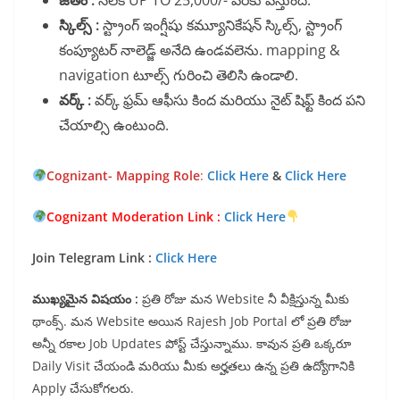
జీతం :
నెలకి UP TO 25,000/- వరకు వస్తుంది.
స్కిల్స్ :
స్ట్రాంగ్ ఇంగ్షీషు కమ్యూనికేషన్ స్కిల్స్, స్ట్రాంగ్
కంప్యూటర్ నాలెడ్జ్ అనేది ఉండవలెను. mapping &
navigation టూల్స్ గురించి తెలిసి ఉండాలి.
వర్క్ :
వర్క్ ఫ్రమ్ ఆఫీసు కింద మరియు నైట్ షిఫ్ట్ కింద పని
చేయాల్సి ఉంటుంది.
Cognizant- Mapping Role
:
Click Here
&
Click Here
Cognizant Moderation Link :
Click Here
Join Telegram Link :
Click Here
ముఖ్యమైన విషయం :
ప్రతి రోజు మన Website నీ వీక్షిస్తున్న మీకు
థాంక్స్. మన Website అయిన Rajesh Job Portal లో ప్రతి రోజు
అన్నీ రకాల Job Updates పోస్ట్ చేస్తున్నాము. కావున ప్రతి ఒక్కరూ
Daily Visit చేయండి మరియు మీకు అర్హతలు ఉన్న ప్రతి ఉద్యోగానికి
Apply చేసుకోగలరు.