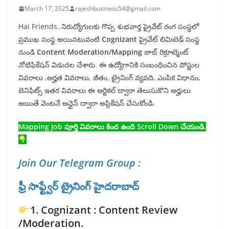
March 17, 2025
rajeshbusiness54@gmail.com
Hai Friends..నిరుద్యోగులకు గొప్ప శుభవార్త ప్రైవేట్ రంగ సంస్థలో
ప్రముఖ సంస్థ అయినటువంటి
Cognizant
ప్రైవేట్ లిమిటెడ్ సంస్థ
నుండి
Content Moderation/Mapping
జాబ్ రిక్రూట్మెంట్
నోటిఫికేషన్ విడుదల చేశారు. ఈ ఉద్యోగానికి సంబంధించిన పోస్టుల
వివరాలు ,అర్హత వివరాలు, జీతం, ట్రైనింగ్ వ్యవది, ఎంపిక విధానం,
బెనిఫిట్స్ ఇతర వివరాలు ఈ ఆర్టికల్ ద్వారా తెలుసుకొని అర్హులు
అయితే వెంటనే ఆన్లైన్ ద్వారా అప్లికేషన్ చేసుకోండి.
Mapping Job పూర్తి వివరాలు కింద ఉంది Scroll Down చేయండి.
Join Our Telegram Group :
ఫ్రీ సాఫ్ట్వేర్ ట్రైనింగ్ హైదరాబాద్
1. Cognizant : Content Review
/Moderation.