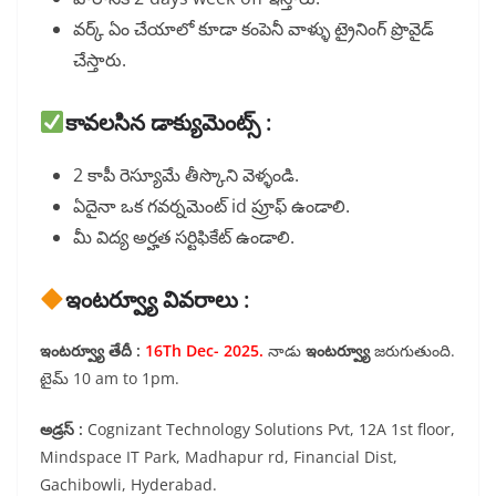
వర్క్ ఏం చేయాలో కూడా కంపెనీ వాళ్ళు ట్రైనింగ్ ప్రొవైడ్
చేస్తారు.
కావలసిన డాక్యుమెంట్స్ :
2 కాపీ రెస్యూమే తీస్కొని వెళ్ళండి.
ఏదైనా ఒక గవర్నమెంట్ id ప్రూఫ్ ఉండాలి.
మీ విద్య అర్హత సర్టిఫికేట్ ఉండాలి.
ఇంటర్వ్యూ వివరాలు :
ఇంటర్వ్యూ తేదీ :
16Th Dec- 2025.
నాడు
ఇంటర్వ్యూ
జరుగుతుంది.
టైమ్ 10 am to 1pm.
అడ్రస్ :
Cognizant Technology Solutions Pvt, 12A 1st floor,
Mindspace IT Park, Madhapur rd, Financial Dist,
Gachibowli, Hyderabad.