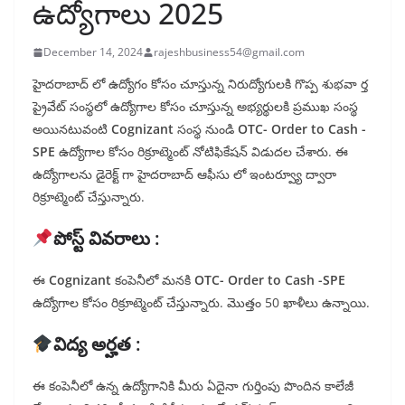
ఉద్యోగాలు 2025
December 14, 2024
rajeshbusiness54@gmail.com
హైదరాబాద్ లో ఉద్యోగం కోసం చూస్తున్న నిరుద్యోగులకి గొప్ప శుభవా ర్త
ప్రైవేట్ సంస్థలో ఉద్యోగాల కోసం చూస్తున్న అభ్యర్థులకి ప్రముఖ సంస్థ
అయినటువంటి
Cognizant
సంస్థ నుండి
OTC- Order to Cash -
SPE
ఉద్యోగాల కోసం రిక్రూట్మెంట్ నోటిఫికేషన్ విడుదల చేశారు. ఈ
ఉద్యోగాలను డైరెక్ట్ గా హైదరాబాద్ ఆఫీసు లో ఇంటర్వ్యూ ద్వారా
రిక్రూట్మెంట్ చేస్తున్నారు.
పోస్ట్ వివరాలు :
ఈ
Cognizant
కంపెనీలో మనకి
OTC- Order to Cash -SPE
ఉద్యోగాల కోసం రిక్రూట్మెంట్ చేస్తున్నారు. మొత్తం 50 ఖాళీలు ఉన్నాయి.
విద్య అర్హత :
ఈ కంపెనీలో ఉన్న ఉద్యోగానికి మీరు ఏదైనా గుర్తింపు పొందిన కాలేజీ