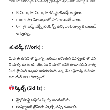
లేదా యూనివర్సిటీ నుండి డిగ్రీ (గ్రాడ్యుయేషన్) పాస్ అయ్యి ఉండాలి.
B.Com, M.Com, MBA స్టూడెంట్స్ అర్హులు.
min 60% మార్కులతో పాస్ అయితే చాలు.
0-1 yr వర్క్ ఎక్స్పీరియన్స్ ఉన్న ఇంటర్వ్యూ కి అటండ్
అవ్వచ్చు.
✍️
వర్క్ (Work) :
మీరు ఈ కంపెనీ లో ఫైనాన్స్ మరియు అకౌంటింగ్ డిపార్ట్మెంట్ లో పని
చేయాల్సి ఉంటుంది. వర్క్ ఏం చేయాలో అనేది కూడా కంపెనీ వాళ్ళు
మీకు ట్రైనింగ్ ఇవ్వడం జరుగుతుంది. వర్క్ నేచర్ ఫైనాన్స్ మరియు
అకౌంటింగ్ BPO డిపార్ట్మెంట్.
స్కిల్స్ (Skills) :
మైక్రోసాఫ్ట్ ఆఫీసు స్కిల్స్ ఉండవలెను.
కంప్యూటర్ టైపింగు స్కిల్స్ వచ్చి ఉండాలి.