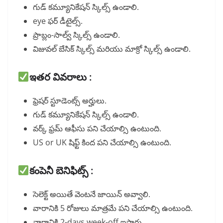
గుడ్ కమ్యూనికేషన్ స్కిల్స్ ఉండాలి.
eye ఫర్ డీటైల్స్.
ప్రాబ్లం-సాల్వ్ స్కిల్స్ ఉండాలి.
విజువల్ బేసిక్ స్కిల్స్ మరియు మాక్రో స్కిల్స్ ఉండాలి.
ఇతర వివరాలు :
ఫ్రెషర్ స్టూడెంట్స్ అర్హులు.
గుడ్ కమ్యూనికేషన్ స్కిల్స్ ఉండాలి.
వర్క్ ఫ్రమ్ ఆఫీసు పని చేయాల్సి ఉంటుంది.
US or UK షిఫ్ట్ కింద పని చేయాల్సి ఉంటుంది.
కంపెనీ బెనిఫిట్స్ :
సెలెక్ట్ అయితే వెంటనే జాయిన్ అవ్వాలి.
వారానికి 5 రోజులు మాత్రమే పని చేయాల్సి ఉంటుంది.
వారానికి 2-days week-off ఇస్తారు.