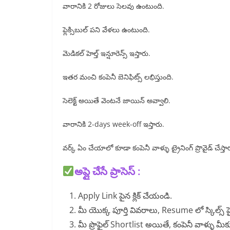
వారానికి 2 రోజులు సెలవు ఉంటుంది.
ఫ్లెక్సిబుల్ పని వేళలు ఉంటుంది.
మెడికల్ హెల్త్ ఇన్షూరెన్స్ ఇస్తారు.
ఇతర మంచి కంపెనీ బెనిఫిట్స్ లభిస్తుంది.
సెలెక్ట్ అయితే వెంటనే జాయిన్ అవ్వాలి.
వారానికి 2-days week-off ఇస్తారు.
వర్క్ ఏం చేయాలో కూడా కంపెనీ వాళ్ళు ట్రైనింగ్ ప్రొవైడ్ చేస్తా
అప్లై చేసే ప్రాసెస్ :
Apply Link పైన క్లిక్ చేయండి.
మీ యొక్క పూర్తి వివరాలు, Resume లో స్కిల్స్ హె
మీ ప్రొఫైల్ Shortlist అయితే, కంపెనీ వాళ్ళు మీక