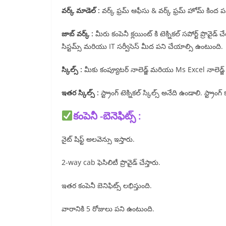
వర్క్ మాడెల్ :
వర్క్ ఫ్రమ్ ఆఫీసు & వర్క్ ఫ్రమ్ హోమ్ కింద 
జాబ్ వర్క్ :
మీరు కంపెనీ క్లయింట్ కి టెక్నికల్ సపోర్ట్ ప్రొవై
సిస్టమ్స్ మరియు IT సర్వీసెస్ మీద పని చేయాల్సి ఉంటుంది.
స్కిల్స్ :
మీకు కంప్యూటర్ నాలెడ్జ్ మరియు Ms Excel నాలెడ్జ్
ఇతర స్కిల్స్ :
స్ట్రాంగ్ టెక్నికల్ స్కిల్స్ అనేది ఉండాలి. స్ట్రా
కంపెనీ -బెనెఫిట్స్ :
నైట్ షిఫ్ట్ అలవెన్సు ఇస్తారు.
2-way cab ఫెసిలిటీ ప్రొవైడ్ చేస్తారు.
ఇతర కంపెనీ బెనిఫిట్స్ లభిస్తుంది.
వారానికి 5 రోజులు పని ఉంటుంది.