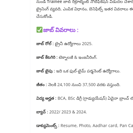
నుండి
Trainee
జాబ్ రిక్రూట్మెంట్ నోటిఫికేషన్ విడుదల చే
ట్రైనింగ్ వ్యవది, ఎంపిక విధానం, బెనిఫిట్స్ ఇతర వివరాలు ఈ ఆ
చేసుకోండి.
జాబ్ వివరాలు :
జాబ్ రోల్ :
ట్రైనీ ఉద్యోగాలు 2025.
జాబ్ కేటగిరి :
టెక్నాలజీ & ఇంజనీరింగ్.
జాబ్ టైపు :
ఇది ఒక ఫుల్-టైమ్ పర్మనెంట్ ఉద్యోగాలు.
జీతం :
నెలకి 24,100 నుంచి 37,500 వరకు వస్తుంది.
విద్య అర్హత :
BCA, BSc డిగ్రీ (గ్రాడ్యుయేషన్) ఏదైనా బ్రాంచ
బ్యాచ్ :
2022/ 2023 & 2024.
డాక్యుమెంట్స్ :
Resume, Photo, Aadhar card, Pan Card