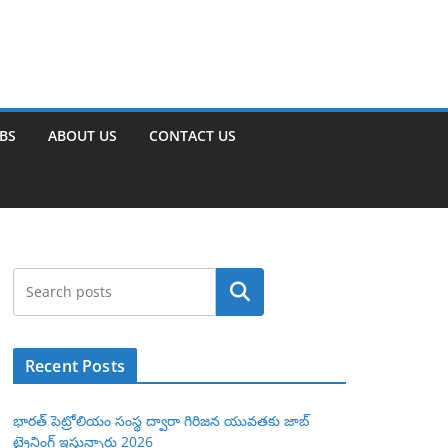
OBS
ABOUT US
CONTACT US
Search
Recent Posts
భారత్ పెట్రోలియం సంస్థ ద్వారా గిరిజన యువతకు జాబ్
ట్రైనింగ్ ఇస్తున్నారు 2026