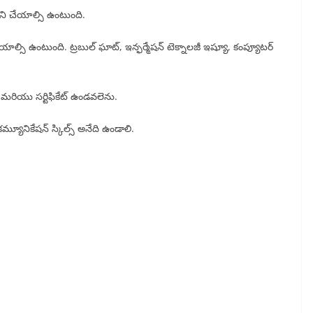
పని చేయాల్సి ఉంటుంది.
డ్ చేయాల్సి ఉంటుంది. ట్రబుల్ ఘాట్, ఇన్ఫర్మేషన్ టెక్నాలజీ ఇష్యూ, కంప్యూటర్
 మరియు సర్టిఫికేట్ ఉండవలెను.
ంగ్ కమ్యూనికేషన్ స్కిల్స్ అనేది ఉండాలి.