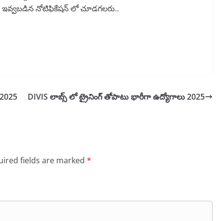
ంద ఇవ్వబడిన నోటిఫికేషన్ లో చూడగలరు..
్ 2025
DIVIS లాబ్స్ లో ట్రైనింగ్ తోపాటు భారీగా ఉద్యోగాలు 2025
ired fields are marked
*