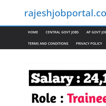
Skip
rajeshjobportal.c
to
content
HOME
CENTRAL GOVT JOBS
AP GOVT JO
TERMS AND CONDITIONS
PRIVACY POLICY