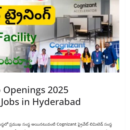
b Openings 2025
Jobs in Hyderabad
ంగ సంస్థలో ప్రముఖ సంస్థ అయినటువంటి
Cognizant
ప్రైవేట్ లిమిటెడ్ సంస్థ