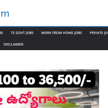
om
BS
TS GOVT JOBS
WORK FROM HOME JOBS
PRIVATE J
DISCLAIMER