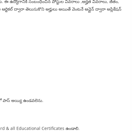
శారు. ఈ ఉద్యోగానికి సంబంధించిన పోస్టుల వివరాలు ,అర్హత వివరాలు, జీతం,
ర్టికల్ ద్వారా తెలుసుకొని అర్హులు అయితే వెంటనే ఆన్లైన్ ద్వారా అప్లికేషన్
్ లో పాస్ అయ్యి ఉండవలెను.
 & all Educational Certificates ఉండాలి.