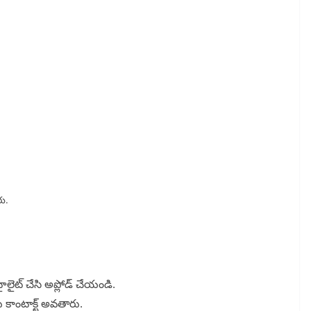
రు.
ౖలైట్ చేసి అప్లోడ్ చేయండి.
ు కాంటాక్ట్ అవతారు.