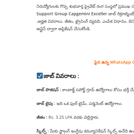
నిరుద్యోగులకు గొప్ప శుభవార్త ప్రైవేట్ రంగ సంస్థలో ప్రమ
Support Group Capgemini Exceller
జాబ్ రిక్రూట్మె
,అర్హత వివరాలు, జీతం, ట్రైనింగ్ వ్యవది, ఎంపిక విధానం, బ
ఆన్లైన్ ద్వారా అప్లికేషన్ చేసుకోండి.
పైన ఉన్న WhatsApp G
జాబ్ వివరాలు :
జాబ్ పొజిషన్ :
కాంటాక్ట్ సపోర్ట్ గ్రూప్ ఉద్యోగాలు కోసం భర్తీ చే
జాబ్ టైపు :
ఇది ఒక ఫుల్-టైమ్, పర్మనెంట్ ఉద్యోగాలు.
జీతం :
Rs. 3.25 LPA వరకు చెల్లిస్తారు.
స్కిల్స్ :
మీకు స్ట్రాంగ్ ఇంగ్షీషు కమ్యూనికేషన్ స్కిల్స్ అనే