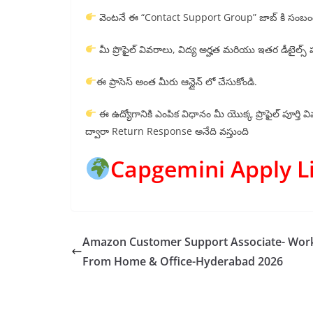
వెంటనే ఈ “Contact Support Group” జాబ్ కి సంబంధి
మీ ప్రొఫైల్ వివరాలు, విద్య అర్హత మరియు ఇతర డీటైల్స్
ఈ ప్రాసెస్ అంత మీరు ఆన్లైన్ లో చేసుకోండి.
ఈ ఉద్యోగానికి ఎంపిక విధానం మీ యొక్క ప్రొఫైల్ పూర్తి వ
ద్వారా Return Response అనేది వస్తుంది
Capgemini Apply L
Amazon Customer Support Associate- Wor
From Home & Office-Hyderabad 2026