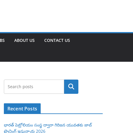
OBS
ABOUT US
CONTACT US
Search
Recent Posts
భారత్ పెట్రోలియం సంస్థ ద్వారా గిరిజన యువతకు జాబ్
ట్రైనింగ్ ఇస్తున్నారు 2026