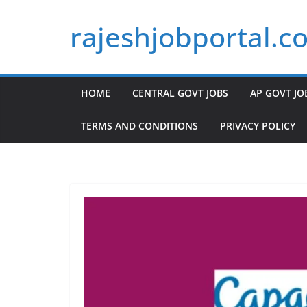
Skip
rajeshjobportal.c
to
content
HOME
CENTRAL GOVT JOBS
AP GOVT JO
TERMS AND CONDITIONS
PRIVACY POLICY