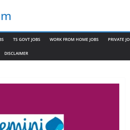
om
BS
TS GOVT JOBS
WORK FROM HOME JOBS
PRIVATE J
DISCLAIMER