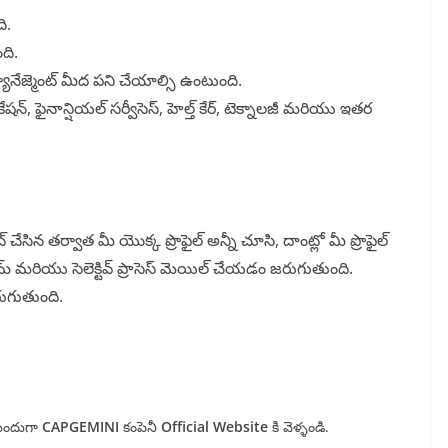
ి.
ది.
మ్యానేజ్మెంట్ మీద పని చేయాల్సి ఉంటుంది.
ేషన్, ఫైనాన్షియల్ సర్వీసెస్, హెల్త్ కేర్, టెక్నాలజీ మరియు ఇతర
ిట్ చేసిన తర్వాత మీ యొక్క ప్రొఫైల్ అన్నీ చూసి, దాంట్లో మీ ప్రొఫైల్
సామ్ మరియు సెలెక్టివ్ ప్రాసెస్ మెయిల్ చేయడం జరుగుతుంది.
రుగుతుంది.
ముందుగా
CAPGEMINI
కంపెనీ
Official Website
కి వెళ్ళండి.