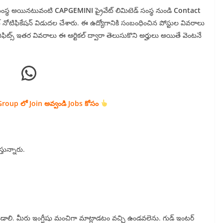
ుఖ సంస్థ అయినటువంటి
CAPGEMINI
ప్రైవేట్ లిమిటెడ్ సంస్థ నుండి
Contact
ంట్ నోటిఫికేషన్ విడుదల చేశారు. ఈ ఉద్యోగానికి సంబంధించిన పోస్టుల వివరాలు
ెనిఫిట్స్ ఇతర వివరాలు ఈ ఆర్టికల్ ద్వారా తెలుసుకొని అర్హులు అయితే వెంటనే
WhatsApp
roup లో Join అవ్వండి Jobs కోసం
స్తున్నారు.
ది ఉండాలి. మీరు ఇంగ్షీషు మంచిగా మాట్లాడటం వచ్చి ఉండవలెను. గుడ్ ఇంటర్