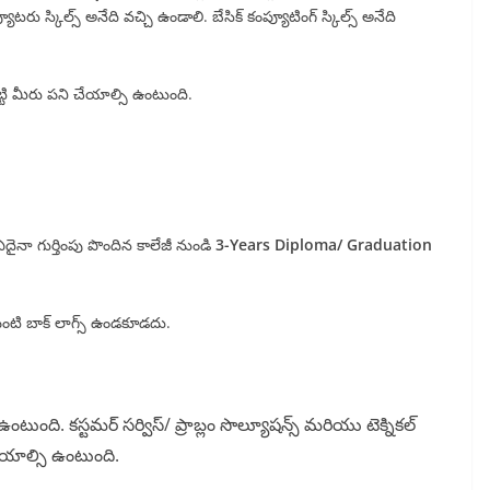
్యూటరు స్కిల్స్ అనేది వచ్చి ఉండాలి. బేసిక్ కంప్యూటింగ్ స్కిల్స్ అనేది
బట్టి మీరు పని చేయాల్సి ఉంటుంది.
దైనా గుర్తింపు పొందిన కాలేజీ నుండి
3-Years Diploma/ Graduation
టి బాక్ లాగ్స్ ఉండకూడదు.
ంటుంది. కస్టమర్ సర్విస్/ ప్రాబ్లం సొల్యూషన్స్ మరియు టెక్నికల్
చేయాల్సి ఉంటుంది.