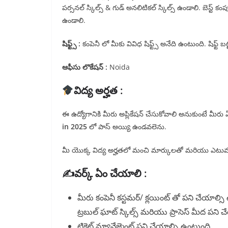
పర్సనల్ స్కిల్స్ & గుడ్ అనలిటికల్ స్కిల్స్ ఉండాలి. బెస్ట్ కంప
ఉండాలి.
షిఫ్ట్స్ :
కంపెనీ లో మీకు వివిధ షిఫ్ట్స్ అనేది ఉంటుంది. షిఫ్ట్ 
ఆఫీసు లొకేషన్ :
Noida
విద్య అర్హత :
ఈ ఉద్యోగానికి మీరు అప్లికేషన్ చేసుకోవాలి అనుకుంటే మీరు ఏ
in 2025
లో పాస్ అయ్యి ఉండవలెను.
మీ యొక్క విద్య అర్హతలో మంచి మార్కులతో మరియు ఎటువం
✍️వర్క్ ఏం చేయాలి :
మీరు కంపెనీ కస్టమర్/ క్లయింట్ తో పని చేయాల్సి ఉ
ట్రబుల్ ఘాట్ స్కిల్స్ మరియు ప్రాసెస్ మీద పని 
టికెట్ మ్యానేజ్మెంట్ పని చేయాల్సి ఉంటుంది.