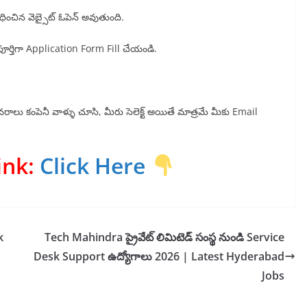
ంచిన వెబ్సైట్ ఓపెన్ అవుతుంది.
 పూర్తిగా Application Form Fill చేయండి.
ివరాలు కంపెనీ వాళ్ళు చూసి, మీరు సెలెక్ట్ అయితే మాత్రమే మీకు Email
ink
:
Click Her
e
k
Tech Mahindra ప్రైవేట్ లిమిటెడ్ సంస్థ నుండి Service
Desk Support ఉద్యోగాలు 2026 | Latest Hyderabad
Jobs