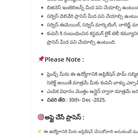
బిజినెస్ ఇంటెలిజన్స్ మీద పని చేయాల్సి ఉంటుంద
సర్విస్ డెలివేరి ప్రాసెస్ మీద పని చేయాల్సి ఉంటుం
సర్విస్ ఈమెయిల్, సర్విస్ మార్కెటింగ్, నాలెడ్జ్ 
కంపెనీ కి సంబంధించిన కస్టమర్ లైక్ టెలీ కమ్యూనిక
ప్రాసెస్ మీద పని చేయాల్సి ఉంటుంది.
Please Note :
ఫ్రెండ్స్ మీరు ఈ ఉద్యోగానికి అప్లికేషన్ ఫామ్ సబ్మ
సెలెక్ట్ అయితే మాత్రమే మీకు కంపెనీ వాళ్ళు ఎక్
ఎంపిక విధానం మొత్తం ఆన్లైన్ ద్వారా మాత్రమే జ
చివరి తేది : 30th- Dec -2025.
అప్లై చేసే ప్రాసెస్ :
ఈ ఉద్యోగానికి మీరు అప్లికేషన్ చేసుకోవాలి అనుకుంటే 