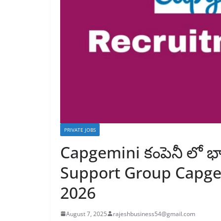
PRIVATE JOBS
Capgemini కంపెనీ లో భా
Support Group Capgem
2026
August 7, 2025
rajeshbusiness54@gmail.com