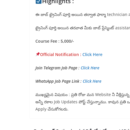
Highlights :
ఈ జాబ్ ట్రైనింగ్ పూర్తి అయిన తర్వాత ఫార్మా technician సర్టిఫ
ట్రైనింగ్ పూర్తి అయిన తరవాత మీకు జాబ్ ప్లేస్మెంట్ assistanc
Course Fee : 5,000/-
Official Notification :
Click Here
Join Telegram Job Page :
Click Here
WhatsApp Job Page Link :
Click Here
ముఖ్యమైన విషయం : ప్రతి రోజు మన Website నీ వీక్షిస్తు
అన్నీ రకాల Job Updates పోస్ట్ చేస్తున్నాము. కావున ప్రతి
Apply చేసుకోగలరు.