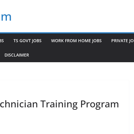
om
BS
TS GOVT JOBS
WORK FROM HOME JOBS
PRIVATE J
DISCLAIMER
chnician Training Program