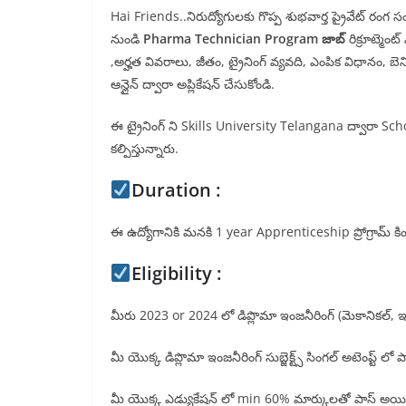
Hai Friends..నిరుద్యోగులకు గొప్ప శుభవార్త ప్రైవేట్ రం
నుండి
Pharma Technician Program జాబ్
రిక్రూట్మెం
,అర్హత వివరాలు, జీతం, ట్రైనింగ్ వ్యవది, ఎంపిక విధానం, బ
ఆన్లైన్ ద్వారా అప్లికేషన్ చేసుకోండి.
ఈ ట్రైనింగ్ ని Skills University Telangana ద్వారా Scho
కల్పిస్తున్నారు.
Duration :
ఈ ఉద్యోగానికి మనకి 1 year Apprenticeship ప్రోగ్రామ్ కింద 
Eligibility :
మీరు 2023 or 2024 లో డిప్లొమా ఇంజనీరింగ్ (మెకానికల్, ఇన
మీ యొక్క డిప్లొమా ఇంజనీరింగ్ సుబ్జెక్ట్స్ సింగల్ అటెంప్ట
మీ యొక్క ఎడ్యుకేషన్ లో min 60% మార్కులతో పాస్ అయితే 