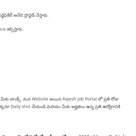
ికేట్ అనేది ప్రొవైడ్ చేస్తారు.
e కల్పిస్తారు.
న్న మీకు థాంక్స్. మన Website అయిన Rajesh Job Portal లో ప్రతి రోజు
 ఒక్కరూ Daily Visit చేయండి మరియు మీకు అర్హతలు ఉన్న ప్రతి ఉద్యోగానికి