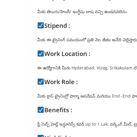
మీకు తెలుగు/హిందీ/ ఇంగ్షీషు బాష వచ్చి ఉండదవలెను.
Stipend :
మీకు ఈ ట్రైనింగ్ సమయంలో ప్రతి నెల జీతం అనేది చెల్లిస్తారు
Work Location :
ఈ ఉద్యోగానికి మీరు Hyderabad, Vizag, Srikakulam లో 
Work Role :
మీకు క్లాస్ ట్రైనింగ్లో ఫార్మా ఆపరేషన్ మరియు End -End ఫా
Benefits :
ఫ్రీ సెల్ఫ్ హెల్త్ ఇన్షూరెన్స్ కవర్ up to 1 Lak, వర్కింగ్ మీల్, ట్రా