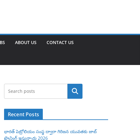
OBS
ABOUT US
CONTACT US
Search
Recent Posts
భారత్ పెట్రోలియం సంస్థ ద్వారా గిరిజన యువతకు జాబ్
ట్రైనింగ్ ఇస్తున్నారు 2026