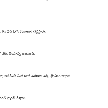
. Rs 2-5 LPA Stipend చెల్లిస్తారు.
వర్క్ చేయాల్సి ఉంటుంది.
ర్మా ఆపరేషన్ మీద జాబ్ మరియు వర్క్ ట్రైనింగ్ ఇస్తారు.
వెల్ ప్రొవైడ్ చేస్తారు.