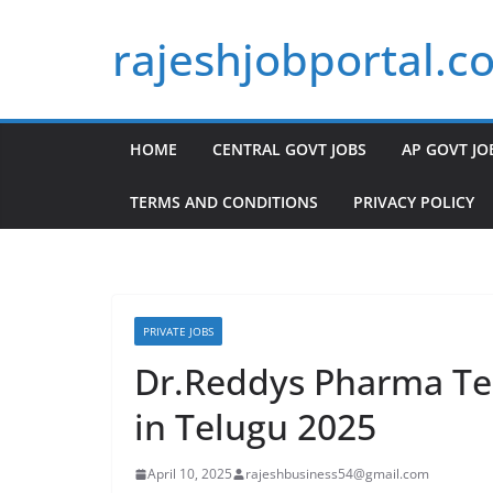
Skip
rajeshjobportal.c
to
content
HOME
CENTRAL GOVT JOBS
AP GOVT JO
TERMS AND CONDITIONS
PRIVACY POLICY
PRIVATE JOBS
Dr.Reddys Pharma Te
in Telugu 2025
April 10, 2025
rajeshbusiness54@gmail.com