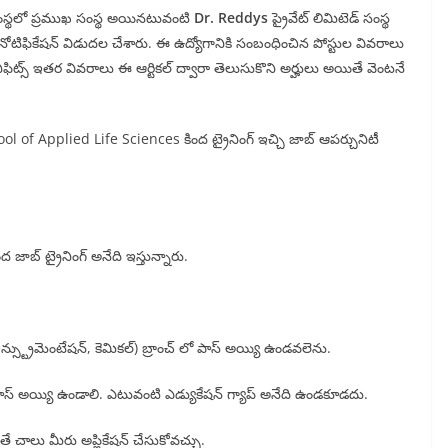
గ సంస్థలో ప్రముఖ సంస్థ అయినటువంటి
Dr. Reddys
ప్రైవేట్ లిమిటెడ్ సంస్థ
ట్ నోటిఫికేషన్ విడుదల చేశారు. ఈ ఉద్యోగానికి సంబంధించిన పోస్టుల వివరాలు
ెనిఫిట్స్ ఇతర వివరాలు ఈ ఆర్టికల్ ద్వారా తెలుసుకొని అర్హులు అయితే వెంటనే
ol of Applied Life Sciences కింద ట్రైనింగ్ ఇచ్చి జాబ్ ఆపర్చునిటీ
జాబ్ ట్రైనింగ్ అనేది ఇస్తున్నారు.
్స్ట్రుమెంటేషన్, కెమికల్) బ్రాంచ్ లో పాస్ అయ్యి ఉండవలెను.
్ లో పాస్ అయ్యి ఉండాలి. ఎటువంటి ఎడ్యుకేషన్ గ్యాప్ అనేది ఉండకూడదు.
చాలు మీరు అప్లికేషన్ చేసుకోవచ్చు.