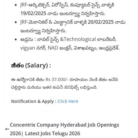
JRF-ఆర్కిటెక్చర్, ఏరోస్పేస్, కంప్యూటర్ సైన్స్ వాళ్ళకి
19/02/2025
నాడు ఇంటర్వ్యూ నిర్వహిస్తారు.
JRF-మెకానికల్ & ఎలక్ట్రానిక్ వాళ్ళకి
20/02/2025
నాడు
ఇంటర్వ్యూ నిర్వహిస్తారు.
అడ్రసు : నావల్ సైన్స్ &Technological లాబరేటరీ,
vigyan నగర్, NAD జంక్షన్, విశాఖపట్నం, ఆంధ్రప్రదేశ్.
జీతం (Salary) :
ఈ ఉద్యోగానికి జీతం Rs 37,000/- రూపాయల నెలకి జీతం అనేది
చెల్లిస్తారు మరియు ఇతర కంపెనీ బెనిఫిట్స్ లభిస్తుంది.
Notification & Apply :
Click Here
Concentrix Company Hyderabad Job Openings
2026| Latest Jobs Telugu 2026