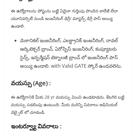
ఈ ఉద్యోగాలను పోస్టును బట్టి ఏదైనా గుర్తింపు పొందిన కాలేజీ లేదా
యూనివర్సిటీ నుండి ఇంజనీరింగ్ డిగ్రీ/ మాస్టర్స్ డిగ్రీ పాస్ అయ్యి
ఉండాలి.
మెకానికల్ ఇంజనీరింగ్, ఎలక్ట్రానిక్ ఇంజనీరింగ్, నావల్
ఆర్కిటెక్చర్ బ్రాంచ్, ఏరోస్పేస్ ఇంజనీరింగ్, కంప్యూటరు
సైన్స్, ఇన్ఫర్మేషన్ టెక్నాలజీ బ్రాంచ్ లో ఇంజనీరింగ్ పాస్
అయ్యి ఉండాలి. with Valid GATE స్కోర్ ఉండవలెను.
వయస్సు (Age) :
ఈ ఉద్యోగానికి మీకు 28 yr వయస్సు మించి ఉండకూడదు. కేటగిరి బట్టి
వయస్సు సడలింపు ఉంటుంది. మీరు మరిన్ని వివరాలు అఫిసియల్
వెబ్సైట్ లో చూడండి.
ఇంటర్వ్యూ వివరాలు :