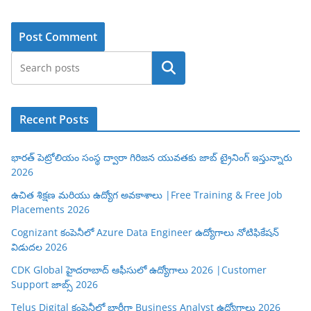
Search
Recent Posts
భారత్ పెట్రోలియం సంస్థ ద్వారా గిరిజన యువతకు జాబ్ ట్రైనింగ్ ఇస్తున్నారు
2026
ఉచిత శిక్షణ మరియు ఉద్యోగ అవకాశాలు |Free Training & Free Job
Placements 2026
Cognizant కంపెనీలో Azure Data Engineer ఉద్యోగాలు నోటిఫికేషన్
విడుదల 2026
CDK Global హైదరాబాద్ ఆఫీసులో ఉద్యోగాలు 2026 |Customer
Support జాబ్స్ 2026
Telus Digital కంపెనీలో భారీగా Business Analyst ఉద్యోగాలు 2026