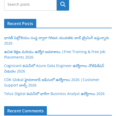
Search
Recent Posts
భారత్ పెట్రోలియం సంస్థ ద్వారా గిరిజన యువతకు జాబ్ ట్రైనింగ్ ఇస్తున్నారు
2026
ఉచిత శిక్షణ మరియు ఉద్యోగ అవకాశాలు |Free Training & Free Job
Placements 2026
Cognizant కంపెనీలో Azure Data Engineer ఉద్యోగాలు నోటిఫికేషన్
విడుదల 2026
CDK Global హైదరాబాద్ ఆఫీసులో ఉద్యోగాలు 2026 |Customer
Support జాబ్స్ 2026
Telus Digital కంపెనీలో భారీగా Business Analyst ఉద్యోగాలు 2026
Recent Comments