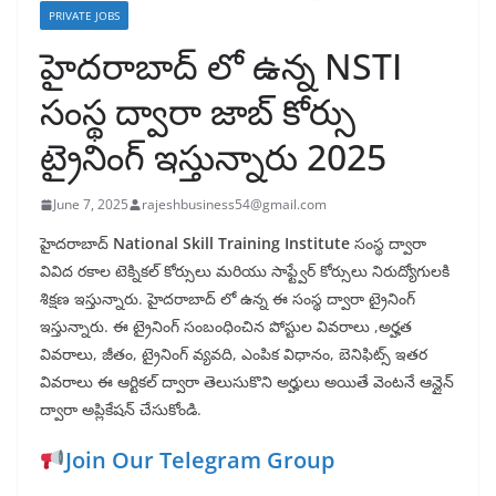
PRIVATE JOBS
హైదరాబాద్ లో ఉన్న NSTI
సంస్థ ద్వారా జాబ్ కోర్సు
ట్రైనింగ్ ఇస్తున్నారు 2025
June 7, 2025
rajeshbusiness54@gmail.com
హైదరాబాద్
National Skill Training Institute
సంస్థ ద్వారా
వివిద రకాల టెక్నికల్ కోర్సులు మరియు సాఫ్ట్వేర్ కోర్సులు నిరుద్యోగులకి
శిక్షణ ఇస్తున్నారు. హైదరాబాద్ లో ఉన్న ఈ సంస్థ ద్వారా ట్రైనింగ్
ఇస్తున్నారు. ఈ ట్రైనింగ్ సంబంధించిన పోస్టుల వివరాలు ,అర్హత
వివరాలు, జీతం, ట్రైనింగ్ వ్యవది, ఎంపిక విధానం, బెనిఫిట్స్ ఇతర
వివరాలు ఈ ఆర్టికల్ ద్వారా తెలుసుకొని అర్హులు అయితే వెంటనే ఆన్లైన్
ద్వారా అప్లికేషన్ చేసుకోండి.
Join Our Telegram Group