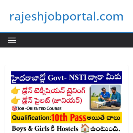
Skip
rajeshjobportal.com
to
content