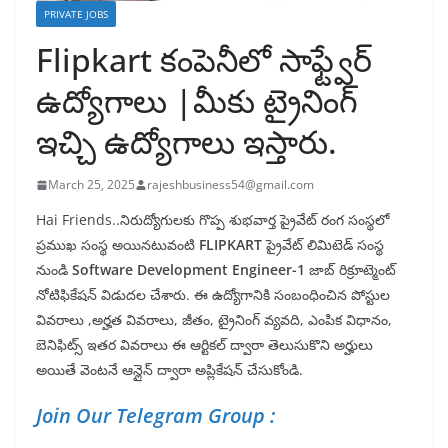
PRIVATE JOBS
Flipkart కంపెనీలో సాఫ్ట్వేర్
ఉద్యోగాలు |మీకు ట్రైనింగ్
ఇచ్చి ఉద్యోగాలు ఇస్తారు.
March 25, 2025
rajeshbusiness54@gmail.com
Hai Friends..నిరుద్యోగులకు గొప్ప శుభవార్త ప్రైవేట్ రంగ సంస్థలో
ప్రముఖ సంస్థ అయినటువంటి
FLIPKART
ప్రైవేట్ లిమిటెడ్ సంస్థ
నుండి
Software Development Engineer-1
జాబ్ రిక్రూట్మెంట్
నోటిఫికేషన్ విడుదల చేశారు. ఈ ఉద్యోగానికి సంబంధించిన పోస్టుల
వివరాలు ,అర్హత వివరాలు, జీతం, ట్రైనింగ్ వ్యవది, ఎంపిక విధానం,
బెనిఫిట్స్ ఇతర వివరాలు ఈ ఆర్టికల్ ద్వారా తెలుసుకొని అర్హులు
అయితే వెంటనే ఆన్లైన్ ద్వారా అప్లికేషన్ చేసుకోండి.
Join Our Telegram Group :