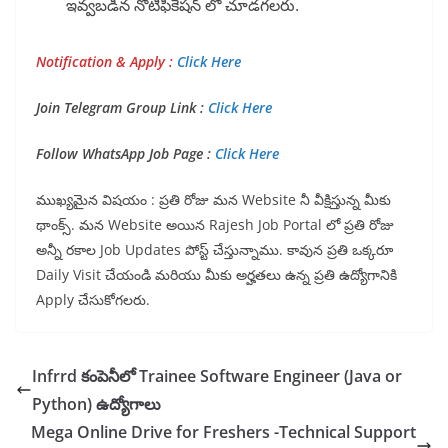
ఇవ్వబడిన నోటిఫికేషన్ లో చూడగలరు.
Notification & Apply :
Click Here
Join Telegram Group Link :
Click Here
Follow WhatsApp Job Page :
Click Here
ముఖ్యమైన విషయం : ప్రతి రోజు మన Website నీ వీక్షిస్తున్న మీకు
థాంక్స్. మన Website అయిన Rajesh Job Portal లో ప్రతి రోజు
అన్నీ రకాల Job Updates పోస్ట్ చేస్తున్నాము. కావున ప్రతి ఒక్కరూ
Daily Visit చేయండి మరియు మీకు అర్హతలు ఉన్న ప్రతి ఉద్యోగానికి
Apply చేసుకోగలరు.
Infrrd కంపెనీలో Trainee Software Engineer (Java or
Python) ఉద్యోగాలు
Mega Online Drive for Freshers -Technical Support