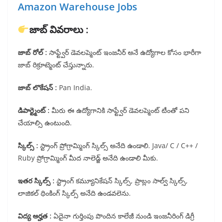
Amazon Warehouse Jobs
జాబ్ వివరాలు :
జాబ్ రోల్ :
సాఫ్ట్వేర్ డెవలప్మెంట్ ఇంజనీర్ అనే ఉద్యోగాల కోసం భారీగా
జాబ్ రిక్రూట్మెంట్ చేస్తున్నారు.
జాబ్ లొకేషన్ :
Pan India.
డిపార్ట్మెంట్ :
మీరు ఈ ఉద్యోగానికి సాఫ్ట్వేర్ డెవలప్మెంట్ టీంతో పని
చేయాల్సి ఉంటుంది.
స్కిల్స్ :
స్ట్రాంగ్ ప్రోగ్రామ్మింగ్ స్కిల్స్ అనేది ఉండాలి. Java/ C / C++ /
Ruby ప్రోగ్రామ్మింగ్ మీద నాలెడ్జ్ అనేది ఉండాలి మీకు.
ఇతర స్కిల్స్ :
స్ట్రాంగ్ కమ్యూనికేషన్ స్కిల్స్, ప్రాబ్లం సాల్వ్ స్కిల్స్,
లాజికల్ థింకింగ్ స్కిల్స్ అనేది ఉండవలెను.
విద్య అర్హత :
ఏదైనా గుర్తింపు పొందిన కాలేజీ నుండి ఇంజనీరింగ్ డిగ్రీ