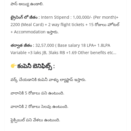
పాస్ అయ్యి ఉండాలి.
ట్రైనింగ్ లో జీతం :
Intern Stipend : 1,00,000/- (Per month)+
2200 (Meal Card) + 2 way flight tickets + 15 రోజులు హోటల్
+ Accommodation ఇస్తారు.
తర్వాత జీతం :
32,57,000 ( Base salary 18 LPA+ 1.8LPA
Variable +3 laks JB, 3laks RB +1.69 Other benefits etc…
కంపెనీ బెనిఫిట్స్ :
వర్క్ చేయడానికి కంపెనీ వాళ్ళు ల్యాప్టాప్ ఇస్తారు.
వారానికి 5 రోజులు పని ఉంటుంది.
వారానికి 2 రోజులు సెలవు ఉంటుంది.
ఫ్లెక్సిబుల్ పని వేళలు ఉంటుంది.