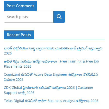
Search
Recent Posts
భారత్ పెట్రోలియం సంస్థ ద్వారా గిరిజన యువతకు జాబ్ ట్రైనింగ్ ఇస్తున్నారు
2026
ఉచిత శిక్షణ మరియు ఉద్యోగ అవకాశాలు |Free Training & Free Job
Placements 2026
Cognizant కంపెనీలో Azure Data Engineer ఉద్యోగాలు నోటిఫికేషన్
విడుదల 2026
CDK Global హైదరాబాద్ ఆఫీసులో ఉద్యోగాలు 2026 |Customer
Support జాబ్స్ 2026
Telus Digital కంపెనీలో భారీగా Business Analyst ఉద్యోగాలు 2026