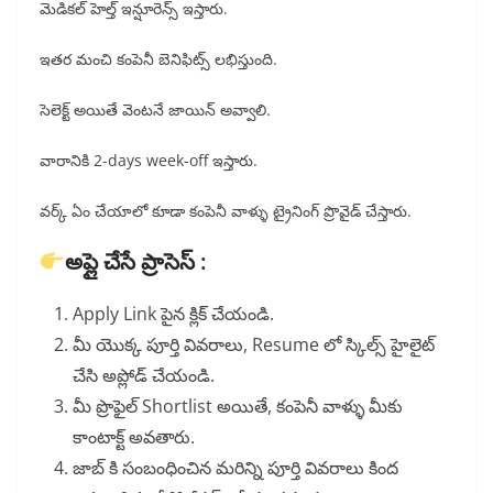
మెడికల్ హెల్త్ ఇన్షూరెన్స్ ఇస్తారు.
ఇతర మంచి కంపెనీ బెనిఫిట్స్ లభిస్తుంది.
సెలెక్ట్ అయితే వెంటనే జాయిన్ అవ్వాలి.
వారానికి 2-days week-off ఇస్తారు.
వర్క్ ఏం చేయాలో కూడా కంపెనీ వాళ్ళు ట్రైనింగ్ ప్రొవైడ్ చేస్తారు.
అప్లై చేసే ప్రాసెస్ :
Apply Link పైన క్లిక్ చేయండి.
మీ యొక్క పూర్తి వివరాలు, Resume లో స్కిల్స్ హైలైట్
చేసి అప్లోడ్ చేయండి.
మీ ప్రొఫైల్ Shortlist అయితే, కంపెనీ వాళ్ళు మీకు
కాంటాక్ట్ అవతారు.
జాబ్ కి సంబంధించిన మరిన్ని పూర్తి వివరాలు కింద