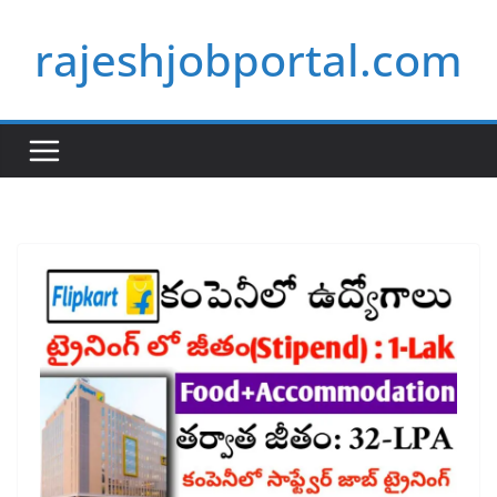
Skip
rajeshjobportal.com
to
content