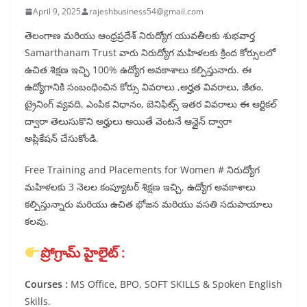
April 9, 2025
rajeshbusiness54@gmail.com
తెలంగాణ మరియు ఆంధ్రప్రదేశ్ నిరుద్యోగ యువతీలకు శుభవార్త
Samarthanam Trust వారు నిరుద్యోగ మహిళలకు క్రింద కోర్సులలో
ఉచిత శిక్షణ ఇచ్చి 100% ఉద్యోగ అవకాశాలు కల్పిస్తునారు. ఈ
ఉద్యోగానికి సంబంధించిన కోర్సు వివరాలు ,అర్హత వివరాలు, జీతం,
ట్రైనింగ్ వ్యవది, ఎంపిక విధానం, బెనిఫిట్స్ ఇతర వివరాలు ఈ ఆర్టికల్
ద్వారా తెలుసుకొని అర్హులు అయితే వెంటనే ఆన్లైన్ ద్వారా
అప్లికేషన్ చేసుకోండి.
Free Training and Placements for Women # నిరుద్యోగ
మహిళలకు 3 నెలల కంప్యూటర్ శిక్షణ ఇచ్చి, ఉద్యోగ అవకాశాలు
కల్పిస్తున్నారు మరియు ఉచిత భోజన మరియు వసతి సదుపాయాలు
కలవు.
ప్రోగ్రామ్ హైలైట్ :
Courses :
MS Office, BPO, SOFT SKILLS & Spoken English
Skills.