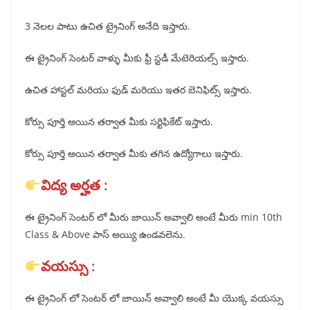
3 నెలల పాటు ఉచిత ట్రైనింగ్ అనేది ఇస్తారు.
ఈ ట్రైనింగ్ సెంటర్ వాళ్ళు మీకు ఫ్రీ స్టడీ మేటెరియల్స్ ఇస్తారు.
ఉచిత హాస్టల్ మరియు ఫుడ్ మరియు ఇతర బెనిఫిట్స్ ఇస్తారు.
కోర్సు పూర్తి అయిన తర్వాత మీకు సర్టిఫికేట్ ఇస్తారు.
కోర్సు పూర్తి అయిన తర్వాత మీకు తగిన ఉద్యోగాలు ఇస్తారు.
విద్య అర్హత :
ఈ ట్రైనింగ్ సెంటర్ లో మీరు జాయిన్ అవ్వాలి అంటే మీరు min 10th
Class & Above పాస్ అయ్యి ఉండవలెను.
వయస్సు :
ఈ ట్రైనింగ్ లో సెంటర్ లో జాయిన్ అవ్వాలి అంటే మీ యొక్క వయస్సు