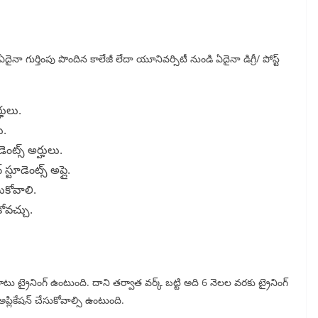
నా గుర్తింపు పొందిన కాలేజీ లేదా యూనివర్సిటీ నుండి ఏదైనా డిగ్రీ/ పోస్ట్
్హులు.
ు.
డెంట్స్ అర్హులు.
స్టూడెంట్స్ అప్లై.
సుకోవాలి.
కోవచ్చు.
ట్రైనింగ్ ఉంటుంది. దాని తర్వాత వర్క్ బట్టి అది 6 నెలల వరకు ట్రైనింగ్
ా అప్లికేషన్ చేసుకోవాల్సి ఉంటుంది.