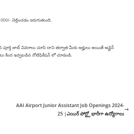
,000/- చెల్లించడం జరుగుతుంది.
ి పూర్తి జాబ్ వివరాలు చూసి దాని తర్వాత మీరు అర్హులు అయితే ఆన్లైన్
ివరాలు కింద ఇవ్వబడిన నోటిఫికేషన్ లో చూడండి.
AAI Airport Junior Assistant Job Openings 2024-
25 |ఎయిర్ పోర్ట్లో భారీగా ఉద్యోగాలు