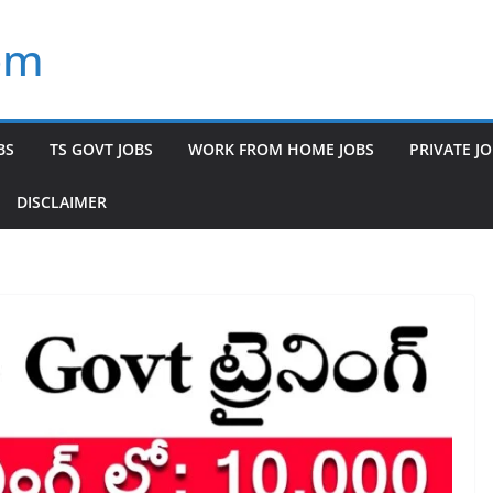
om
BS
TS GOVT JOBS
WORK FROM HOME JOBS
PRIVATE J
DISCLAIMER