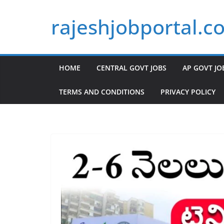
Skip
rajeshjobportal.c
to
content
HOME
CENTRAL GOVT JOBS
AP GOVT JO
TERMS AND CONDITIONS
PRIVACY POLICY