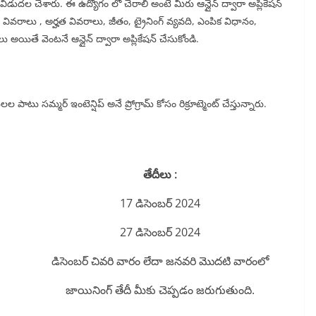
న్ విడుదల చేశారు. ఈ ఉద్యోగం లో చేరాలి అంటే మీరు ఆన్లైన్ ద్వారా అప్లికేషన్
వివరాలు , అర్హత వివరాలు, జీతం, ట్రైనింగ్ వ్యవది, ఎంపిక విధానం,
ు అయితే వెంటనే ఆన్లైన్ ద్వారా అప్లికేషన్ చేసుకోండి.
ల పాటు సమ్మర్ ఇంటెన్షిప్ అనే ప్రోగ్రామ్ కోసం రిక్రూట్మెంట్ చేస్తున్నారు.
తేదీలు :
17 డిసెంబర్ 2024
27 డిసెంబర్ 2024
డిసెంబర్ చివరి వారం లేదా జనవరి మొదటి వారంలో
జాయినింగ్ తేదీ మీకు చెప్పడం జరుగుతుంది.