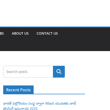
OBS
ABOUT US
CONTACT US
Search
Recent Posts
భారత్ పెట్రోలియం సంస్థ ద్వారా గిరిజన యువతకు జాబ్
ట్రైనింగ్ ఇస్తున్నారు 2026