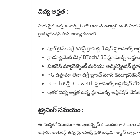
విద్య అర్హత :
మీరు పైన ఉన్న ఇంటర్న్షిప్ లో జాయిన్ అవ్వాలి అంటే మీరు ఏదై
గ్రాడ్యుయేషన్ పాస్ అయ్యి ఉండాలి.
ఫుల్ టైమ్ డిగ్రీ /పోస్ట్ గ్రాడ్యుయేషన్ స్టూడెంట్స్ అర
గ్రాడ్యూయేట్ డిగ్రీ/ BTech/ BE స్టూడెంట్స్ అర్హుల
బిజినెస్ మ్యానేజ్మెంట్ మరియు అడ్మినిస్ట్రేషన్ స్టూ
PG డిప్లొమా లేదా డిగ్రీ బ్రాంచ్ మాస్ కమ్యూనికేషన్ 
BTech ఓన్లీ 3rd & 4th స్టూడెంట్స్ అప్లికేషన్ చే
ఇతర విద్య అర్హత ఉన్న స్టూడెంట్స్ అప్లికేషన్ చేసు
ట్రైనింగ్ సమయం :
ఈ సంస్థలో ముందుగా ఈ ఇంటర్న్షిప్ కి మొదటగా 2 నెలల పాటు 
ఇస్తారు. ఇంటరెస్ట్ ఉన్న స్టూడెంట్స్ ప్రతి ఒక్కరూ ఆన్లైన్ ద్వార