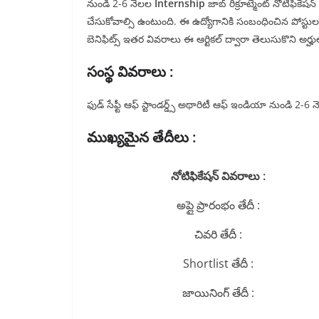
నుండి 2-6 నెలల
Internship
జాబ్ రిక్రూట్మెంట్ నోటిఫికేష
చేసుకోవాల్సి ఉంటుంది. ఈ ఉద్యోగానికి సంబంధించిన పోస్టుల 
బెనిఫిట్స్ ఇతర వివరాలు ఈ ఆర్టికల్ ద్వారా తెలుసుకొని అర్హుల
సంస్థ వివరాలు :
ఫుడ్ సేఫ్టీ ఆఫ్ స్టాండర్డ్స్ అథారిటీ ఆఫ్ ఇండియా నుండి 2-6 నెల
ముఖ్యమైన తేదీలు :
నోటిఫికేషన్ వివరాలు :
అప్లై ప్రారంభం తేదీ :
చివరి తేదీ :
Shortlist తేదీ :
జాయినింగ్ తేదీ :