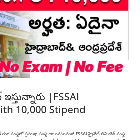
్ ఇస్తున్నారు |FSSAI
ith 10,000 Stipend
ైవేట్ రంగ సంస్థలో ప్రముఖ సంస్థ అయినటువంటి
FSSAI
ప్రైవేట్ లిమిటెడ్ సంస్థ