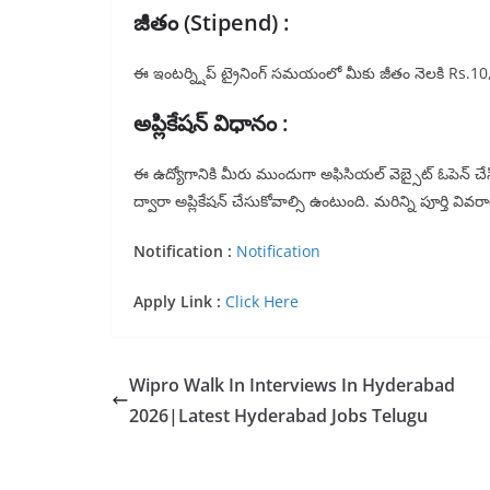
జీతం (Stipend) :
ఈ ఇంటర్న్షిప్ ట్రైనింగ్ సమయంలో మీకు జీతం నెలకి Rs.10
అప్లికేషన్ విధానం :
ఈ ఉద్యోగానికి మీరు ముందుగా అఫిసియల్ వెబ్సైట్ ఓపెన్ చేస
ద్వారా అప్లికేషన్ చేసుకోవాల్సి ఉంటుంది. మరిన్ని పూర్తి వ
Notification :
Notification
Apply Link :
Click Here
Wipro Walk In Interviews In Hyderabad
2026|Latest Hyderabad Jobs Telugu