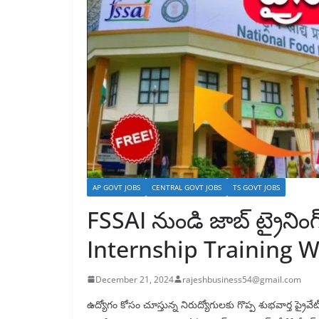
AP GOVT JOBS
CENTRAL GOVT JOBS
TS GOVT JOBS
FSSAI నుండి జాబ్ ట్రైనింగ
Internship Training W
December 21, 2024
rajeshbusiness54@gmail.com
ఉద్యోగం కోసం చూస్తున్న నిరుద్యోగులకు గొప్ప శుభవార్త ప్ర