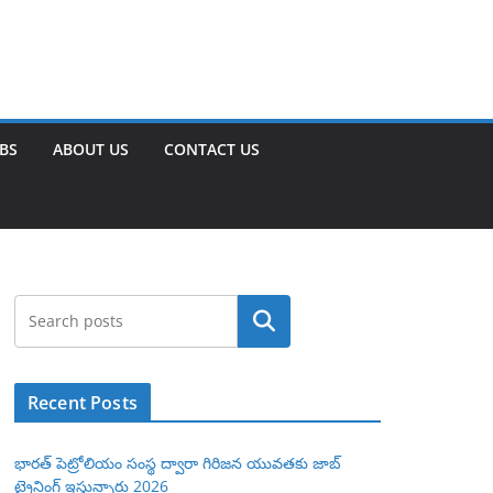
OBS
ABOUT US
CONTACT US
Search
Recent Posts
భారత్ పెట్రోలియం సంస్థ ద్వారా గిరిజన యువతకు జాబ్
ట్రైనింగ్ ఇస్తున్నారు 2026