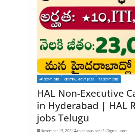
AP GOVT JOBS
CENTRAL GOVT JOBS
TS GOVT JOBS
HAL Non-Executive Ca
in Hyderabad | HAL R
jobs Telugu
November 15, 2024
rajeshbusiness54@gmail.com