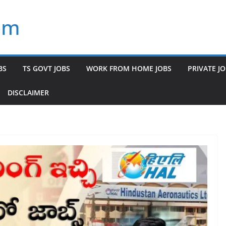
om
BS
TS GOVT JOBS
WORK FROM HOME JOBS
PRIVATE J
DISCLAIMER