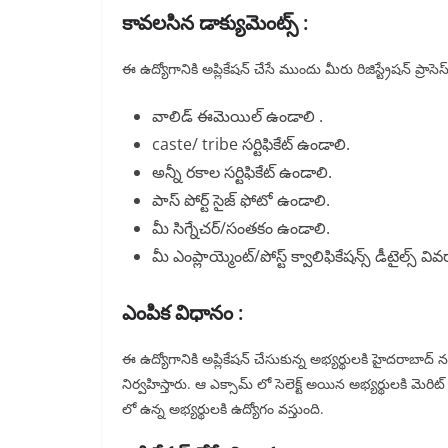
కావలసిన డాక్యుమెంట్స్ :
ఈ ఉద్యోగానికి అప్లికేషన్ చేసే ముందు మీరు రిజిస్ట్రేషన్ ప్ర
వాలిడ్ ఈమెయిల్ ఉండాలి .
caste/ tribe సర్టిఫికేట్ ఉండాలి.
అన్నీ రకాల సర్టిఫికేట్ ఉండాలి.
పాస్ పోర్ట్ సైజ్ ఫోటో ఉండాలి.
మీ సిగ్నేచర్/సంతకం ఉండాలి.
మీ ఎంప్లాయ్మెంట్/పోస్ట్ క్వాలిఫికేషన్స్ డీటైల్స్ వి
ఎంపిక విధానం :
ఈ ఉద్యోగానికి అప్లికేషన్ చేసుకున్న అభ్యర్థులకి హైదరాబాద
నిర్వహిస్తారు. ఆ ఎక్సామ్ లో సెలెక్ట్ అయిన అభ్యర్థులకి మెరిట్
లో ఉన్న అభ్యర్థులకి ఉద్యోగం వస్తుంది.