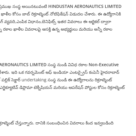
లకి ప్రముఖ సంస్థ అయినటువంటి
HINDUSTAN AERONAUTICS LIMITED
ళీల కోసం జాబ్ రిక్రూట్మెంట్ నోటిఫికేషన్ విడుదల చేశారు. ఈ ఉద్యోగానికి
్ వ్యవది,ఎంపిక విధానం,బెనిఫిట్స్ ఇతర వివరాలు ఈ ఆర్టికల్ ద్వారా
 రకాల ఖాళీల వివరాలపై ఆసక్తి ఉన్న అభ్యర్థులు మరియు అన్నీ రకాల
AERONAUTICS LIMITED
సంస్థ నుండి వివిధ రకాల
Non-Executive
 చేశారు. ఇది ఒక గవర్నమెంట్ ఆఫ్ ఇండియా ఎంటర్ప్రైస్ కంపెనీ హైదరాబాద్
ల్ పబ్లిక్ సెక్టార్ undertaking సంస్థ నుండి ఈ ఉద్యోగాలను రిక్రూట్మెంట్
ిక్యూటివ్ డిప్లొమా టెక్నీషియన్ మరియు ఆపరేషన్ పోస్టుల కోసం రిక్రూట్మెంట్
రిక్రూట్మెంట్ చేస్తున్నారు. దానికి సంబంధించిన వివరాలు కింద ఇవ్వబడింది