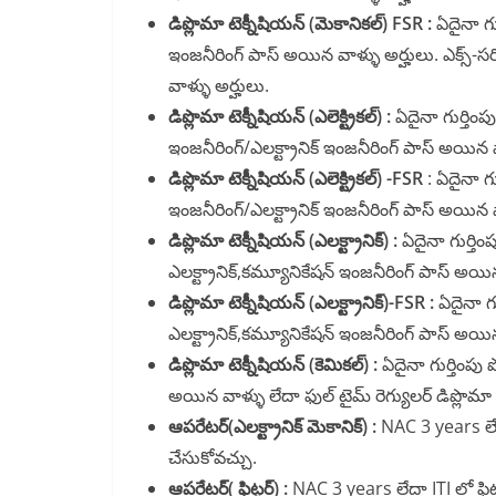
డిప్లొమా టెక్నీషియన్ (మెకానికల్) FSR :
ఏదైనా గు
ఇంజనీరింగ్ పాస్ అయిన వాళ్ళు అర్హులు. ఎక్స్-సర
వాళ్ళు అర్హులు.
డిప్లొమా టెక్నీషియన్ (ఎలెక్ట్రికల్) :
ఏదైనా గుర్తింపు
ఇంజనీరింగ్/ఎలక్ట్రానిక్ ఇంజనీరింగ్ పాస్ అయిన వ
డిప్లొమా టెక్నీషియన్ (ఎలెక్ట్రికల్) -FSR
: ఏదైనా గుర
ఇంజనీరింగ్/ఎలక్ట్రానిక్ ఇంజనీరింగ్ పాస్ అయిన వ
డిప్లొమా టెక్నీషియన్ (ఎలక్ట్రానిక్) :
ఏదైనా గుర్తింప
ఎలక్ట్రానిక్,కమ్యూనికేషన్ ఇంజనీరింగ్ పాస్ అయిన
డిప్లొమా టెక్నీషియన్ (ఎలక్ట్రానిక్)-FSR :
ఏదైనా గు
ఎలక్ట్రానిక్,కమ్యూనికేషన్ ఇంజనీరింగ్ పాస్ అయిన
డిప్లొమా టెక్నీషియన్ (కెమికల్) :
ఏదైనా గుర్తింపు 
అయిన వాళ్ళు లేదా ఫుల్ టైమ్ రెగ్యులర్ డిప్లొమా
ఆపరేటర్(ఎలక్ట్రానిక్ మెకానిక్) :
NAC 3 years లేదా 
చేసుకోవచ్చు.
ఆపరేటర్( ఫిట్టర్) :
NAC 3 years లేదా ITI లో ఫిట్ట