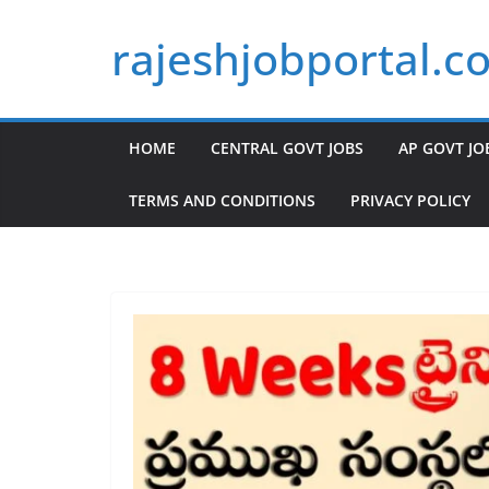
Skip
rajeshjobportal.c
to
content
HOME
CENTRAL GOVT JOBS
AP GOVT JO
TERMS AND CONDITIONS
PRIVACY POLICY