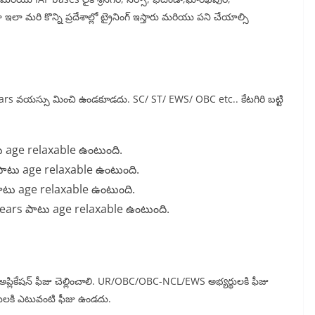
 మరి కొన్ని ప్రదేశాల్లో ట్రైనింగ్ ఇస్తారు మరియు పని చేయాల్సి
-years వయస్సు మించి ఉండకూడదు. SC/ ST/ EWS/ OBC etc.. కేటగిరి బట్టి
ు age relaxable ఉంటుంది.
పాటు age relaxable ఉంటుంది.
ాటు age relaxable ఉంటుంది.
ears పాటు age relaxable ఉంటుంది.
 అప్లికేషన్ ఫీజు చెల్లించాలి. UR/OBC/OBC-NCL/EWS అభ్యర్థులకి ఫీజు
ులకి ఎటువంటి ఫీజు ఉండదు.