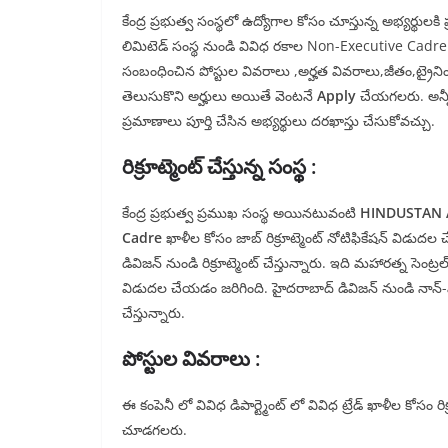
కేంద్ర ప్రభుత్వ సంస్థలో ఉద్యోగాల కోసం చూస్తున్న అభ్యర్థు
లిమిటెడ్ సంస్థ నుండి వివిధ రకాల Non-Executive Cadre ఖా
సంబంధించిన పోస్టుల వివరాలు ,అర్హత వివరాలు,జీతం,ట్రైనింగ
తెలుసుకొని అర్హులు అయితే వెంటనే
Apply
చేయగలరు. అన్నీ
ప్రమాణాలు పూర్తి చేసిన అభ్యర్థులు దరఖాస్తు చేసుకోవచ్చు.
రిక్రూట్మెంట్ చేస్తున్న సంస్థ :
కేంద్ర ప్రభుత్వ ప్రముఖ సంస్థ అయినటువంటి
HINDUSTAN 
Cadre
ఖాళీల కోసం జాబ్ రిక్రూట్మెంట్ నోటిఫికేషన్ విడుదల
డివిజన్ నుండి రిక్రూట్మెంట్ చేస్తున్నారు. ఇది మహారత్న సెంట్ర
విడుదల చేయడం జరిగింది. హైదరాబాద్ డివిజన్ నుండి నాన్-ఎగ్జ
చేస్తున్నారు.
పోస్టుల వివరాలు :
ఈ కంపెనీ లో వివిధ డిపార్ట్మెంట్ లో వివిధ ట్రేడ్ ఖాళీల కోసం 
చూడగలరు.