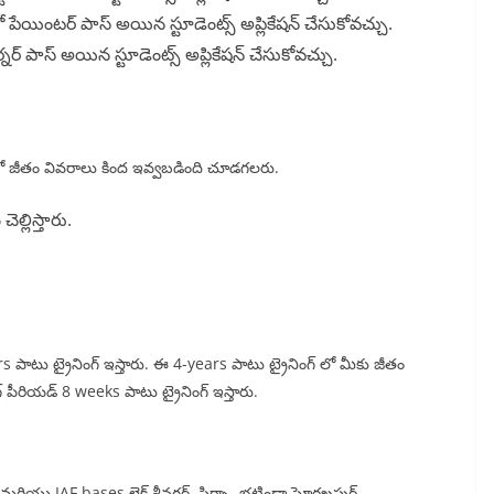
పేయింటర్ పాస్ అయిన స్టూడెంట్స్ అప్లికేషన్ చేసుకోవచ్చు.
ర్ పాస్ అయిన స్టూడెంట్స్ అప్లికేషన్ చేసుకోవచ్చు.
ం లో జీతం వివరాలు కింద ఇవ్వబడింది చూడగలరు.
చెల్లిస్తారు.
 పాటు ట్రైనింగ్ ఇస్తారు. ఈ 4-years పాటు ట్రైనింగ్ లో మీకు జీతం
ింగ్ పీరియడ్ 8 weeks పాటు ట్రైనింగ్ ఇస్తారు.
్ మరియు IAF bases లైక్ శ్రీనగర్, సిర్సా, భటిండా,ఘోరఖపుర్,