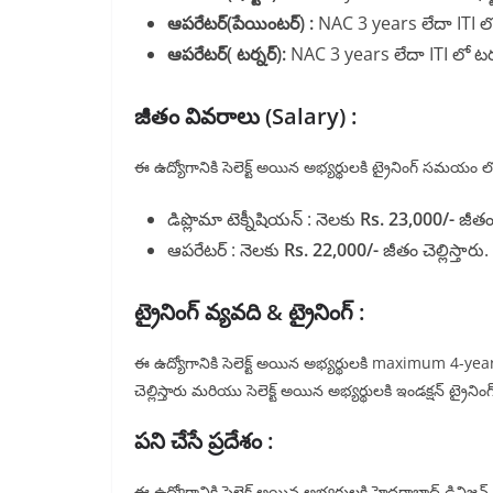
ఆపరేటర్(పేయింటర్) :
NAC 3 years లేదా ITI లో 
ఆపరేటర్( టర్నర్):
NAC 3 years లేదా ITI లో టర్న
జీతం వివరాలు (Salary) :
ఈ ఉద్యోగానికి సెలెక్ట్ అయిన అభ్యర్థులకి ట్రైనింగ్ సమయ
డిప్లొమా టెక్నీషియన్ : నెలకు
Rs. 23,000/-
జీతం 
ఆపరేటర్ : నెలకు
Rs. 22,000/-
జీతం చెల్లిస్తారు.
ట్రైనింగ్ వ్యవది & ట్రైనింగ్ :
ఈ ఉద్యోగానికి సెలెక్ట్ అయిన అభ్యర్థులకి maximum 4-years
చెల్లిస్తారు మరియు సెలెక్ట్ అయిన అభ్యర్థులకి ఇండక్షన్ ట్రైన
పని చేసే ప్రదేశం :
ఈ ఉద్యోగానికి సెలెక్ట్ అయిన అభ్యర్థులకి హైదరాబాద్ డివిజన