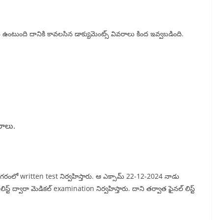
ాసెస్ ఉంటుంది దానికి కావలసిన డాక్యుమెంట్స్ వివరాలు కింద ఇవ్వబడింది.
వరాలు.
్ నగరంలో written test నిర్వహిస్తారు. ఆ ఎక్సామ్ 22-12-2024 నాడు
 లిస్ట్ ద్వారా మెడికల్ examination నిర్వహిస్తారు. దాని తర్వాత ఫైనల్ లిస్ట్