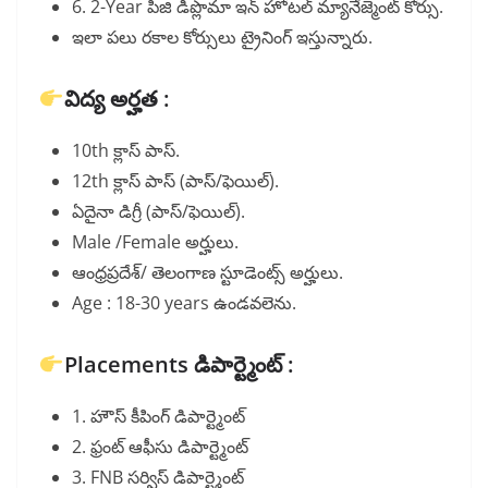
6. 2-Year పిజి డిప్లొమా ఇన్ హోటల్ మ్యానేజ్మెంట్ కోర్సు.
ఇలా పలు రకాల కోర్సులు ట్రైనింగ్ ఇస్తున్నారు.
విద్య అర్హత :
10th క్లాస్ పాస్.
12th క్లాస్ పాస్ (పాస్/ఫెయిల్).
ఏదైనా డిగ్రీ (పాస్/ఫెయిల్).
Male /Female అర్హులు.
ఆంధ్రప్రదేశ్/ తెలంగాణ స్టూడెంట్స్ అర్హులు.
Age : 18-30 years ఉండవలెను.
Placements డిపార్ట్మెంట్ :
1. హౌస్ కీపింగ్ డిపార్ట్మెంట్
2. ఫ్రంట్ ఆఫీసు డిపార్ట్మెంట్
3. FNB సర్విస్ డిపార్ట్మెంట్