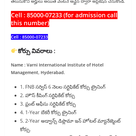
తెలుసుకొని అర్హులు అయితే వెంటనే ఆన్లైన్ ద్వారా అప్లికేషన్ చేసుకోండి.
Cell : 85000-07233 (for admission call
this number)
Cell : 85000-07233
కోర్సు వివరాలు :
Name : Varni International Institute of Hotel
Management, Hyderabad.
1. FNB సర్విస్ 6 నెలల సర్టిఫికేట్ కోర్సు ట్రైనింగ్
2. హౌస్ కీపింగ్ సర్టిఫికేట్ కోర్సు
3. ఫ్రంట్ ఆఫీసు సర్టిఫికేట్ కోర్సు
4. 1-Year బేకరీ కోర్సు ట్రైనింగ్
5. 2-Year అడ్వాన్స్ డిప్లొమా ఇన్ హోటల్ మ్యానేజ్మెంట్
కోర్సు.