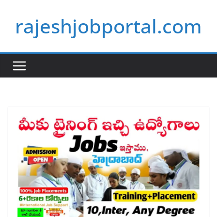
Skip
rajeshjobportal.com
to
content