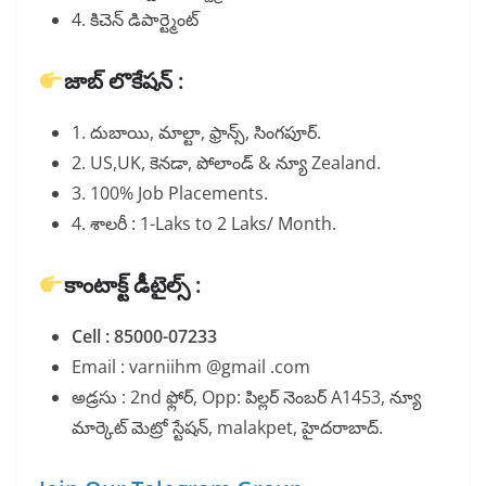
4. కిచెన్ డిపార్ట్మెంట్
జాబ్ లొకేషన్ :
1. దుబాయి, మాల్టా, ఫ్రాన్స్, సింగపూర్.
2. US,UK, కెనడా, పోలాండ్ & న్యూ Zealand.
3. 100% Job Placements.
4. శాలరీ : 1-Laks to 2 Laks/ Month.
కాంటాక్ట్ డీటైల్స్ :
Cell : 85000-07233
Email : varniihm @gmail .com
అడ్రసు : 2nd ఫ్లోర్, Opp: పిల్లర్ నెంబర్ A1453, న్యూ
మార్కెట్ మెట్రో స్టేషన్, malakpet, హైదరాబాద్.