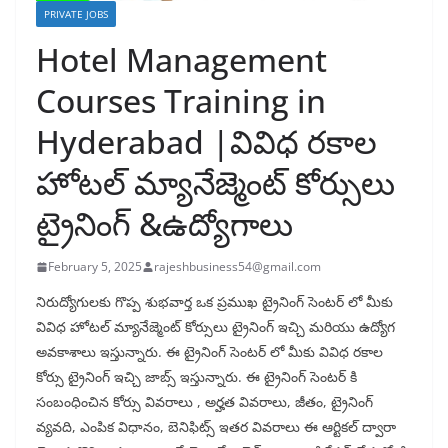
PRIVATE JOBS
Hotel Management
Courses Training in
Hyderabad |వివిధ రకాల
హోటల్ మ్యానేజ్మెంట్ కోర్సులు
ట్రైనింగ్ &ఉద్యోగాలు
February 5, 2025
rajeshbusiness54@gmail.com
నిరుద్యోగులకు గొప్ప శుభవార్త ఒక ప్రముఖ ట్రైనింగ్ సెంటర్ లో మీకు
వివిధ హోటల్ మ్యానేజ్మెంట్ కోర్సులు ట్రైనింగ్ ఇచ్చి మరియు ఉద్యోగ
అవకాశాలు ఇస్తున్నారు. ఈ ట్రైనింగ్ సెంటర్ లో మీకు వివిధ రకాల
కోర్సు ట్రైనింగ్ ఇచ్చి జాబ్స్ ఇస్తున్నారు. ఈ ట్రైనింగ్ సెంటర్ కి
సంబంధించిన కోర్సు వివరాలు , అర్హత వివరాలు, జీతం, ట్రైనింగ్
వ్యవది, ఎంపిక విధానం, బెనిఫిట్స్ ఇతర వివరాలు ఈ ఆర్టికల్ ద్వారా