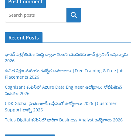
Search
Recent Posts
భారత్ పెట్రోలియం సంస్థ ద్వారా గిరిజన యువతకు జాబ్ ట్రైనింగ్ ఇస్తున్నారు
2026
ఉచిత శిక్షణ మరియు ఉద్యోగ అవకాశాలు |Free Training & Free Job
Placements 2026
Cognizant కంపెనీలో Azure Data Engineer ఉద్యోగాలు నోటిఫికేషన్
విడుదల 2026
CDK Global హైదరాబాద్ ఆఫీసులో ఉద్యోగాలు 2026 |Customer
Support జాబ్స్ 2026
Telus Digital కంపెనీలో భారీగా Business Analyst ఉద్యోగాలు 2026