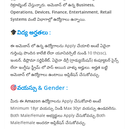
రిక్రూట్మెంట్ చేస్తున్నారు. అమెజాన్ లో ఉన్న
Business,
Operations, Devices, Finance, Entertainment, Retail
Systems
వంటి విభాగాల్లో ఉద్యోగాలు ఉన్నాయి.
విద్య అర్హతలు :
ఈ అమెజాన్ లో ఉన్న ఉద్యోగాలను
Apply చేయాలి అంటే ఏదైనా
గుర్తింపు పొందిన కాలేజీ లేదా యూనివర్సిటీ నుండి 10 th(ssc),
ఇంటర్, డిప్లొమా సర్టిఫికేట్, ఏదైనా డిగ్రీ (గ్రాడ్యుయేషన్) కంప్యూటర్ సైన్స్
లేదా ఇంగ్షీషు స్ట్రీమ్ లో పాస్ అయిన వాళ్ళు అర్హులు. అర్హత బట్టి
అమెజాన్ లో ఉద్యోగాలు ఉంటాయి అప్లికేషన్ చేసుకోవచ్చు.
వయస్సు & Gender :
మీరు ఈ
Amazon
ఉద్యోగాలను Apply చేసుకోవాలి అంటే
Minimum 18yr
వయస్సు నిండి Max 30yr వయస్సు ఉండవలెను.
Both Male/Female అభ్యర్థులు
Apply
చేసుకోవచ్చు.Both
Male/Female అందరూ అప్లికేషన్ చేసుకోవచ్చు.