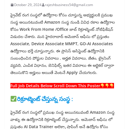
October 29, 2024
rajeshbusiness54@gmail.com
ప్రైవేట్ రంగ సంస్థలో ఉద్యోగాల కోసం చూస్తున్న అభ్యర్థులకి ప్రముఖ
సంస్థ అయినటువంటి
Amazon
సంస్థ నుండి వివిధ రకాల ఉద్యోగాల
కోసం
Work From Home /Office
జాబ్ రిక్రూట్మెంట్ నోటిఫికేషన్
విడుదల చేశారు. మన హైదరాబాద్ అమెజాన్ ఆఫీసు లో ప్రస్తుతం
Associate,
Device Associate MMPT, GO-AI Associates
ఉద్యోగాలు భర్తీ చూస్తున్నారు. ఈ ప్రాసెస్ అసిస్టెంట్ ఉద్యోగానికి
సంబంధించిన పోస్టుల వివరాలు , అర్హత వివరాలు, జీతం, ట్రైనింగ్
వ్యవది, ఎంపిక విధానం, బెనిఫిట్స్ ఇతర వివరాలు ఈ ఆర్టికల్ ద్వారా
తెలుసుకొని అర్హులు అయితే వెంటనే
Apply
చేయగలరు.
Full Job Details Below Scroll Down This Poster
రిక్రూట్మెంట్ చేస్తున్న సంస్థ :
ప్రైవేట్ రంగ సంస్థలో ప్రముఖ సంస్థ అయినటువంటి
Amazon
సంస్థ
వాళ్ళు ఈ ఉద్యోగానికి రిక్రూట్మెంట్ చేస్తున్నారు. అమెజాన్ ఆఫీసు లో
ప్రస్తుతం
AI Data Trainer
అలెక్సా షాపింగ్ అనే ఉద్యోగం కోసం