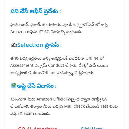
పని చేసే ఆఫీస్ ప్రదేశం :
హైదరాబాద్, వైజాగ్, బెంగుళూరు, పూణే, చెన్నై లొకేషన్ లో ఉన్న
Amazon ఆఫీసు లో పని చేయాల్సి ఉంటుంది.
✍️
Selection ప్రాసెస్ :
తగిన విద్య అర్హతలు ఉన్న అభ్యర్థులకి మొదటగా Online లో
Assessment ఎక్సామ్ Conduct చేస్తారు. దీంట్లో పాస్ అయిన
అభ్యర్థులకి Online/Offline ఇంటర్వ్యూ నిర్వహిస్తారు.
అప్లై చేసే విధానం :
ముందుగా మీరు Amazon Official వెబ్సైట్ ద్వారా రిజిస్ట్రేషన్
చేసుకోవాలి. తర్వాత మీరు ఇచ్చిన Mail check చేయండి Test లింకు
వస్తుంది Exam రాయండి.