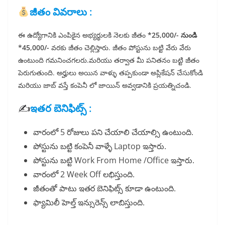
జీతం వివరాలు :
ఈ ఉద్యోగానికి ఎంపికైన అభ్యర్థులకి నెలకు జీతం
*25,000/- నుండి
*45,000/-
వరకు జీతం చెల్లిస్తారు. జీతం పోస్టును బట్టి వేరు వేరు
ఉంటుంది గమనించగలరు.మరియు తర్వాత మీ పనితనం బట్టి జీతం
పెరుగుతుంది. అర్హులు అయిన వాళ్ళు తప్పకుండా అప్లికేషన్ చేసుకోండి
మరియు జాబ్ వస్తే కంపెనీ లో జాయిన్ అవ్వడానికి ప్రయత్నిచండి.
✍️
ఇతర బెనిఫిట్స్ :
వారంలో 5 రోజులు పని చేయాలి చేయాల్సి ఉంటుంది.
పోస్టును బట్టి కంపెనీ వాళ్ళే Laptop ఇస్తారు.
పోస్టును బట్టి Work From Home /Office ఇస్తారు.
వారంలో 2 Week Off లభిస్తుంది.
జీతంతో పాటు ఇతర బెనిఫిట్స్ కూడా ఉంటుంది.
ఫ్యామిలీ హెల్త్ ఇన్సురెన్స్ లాబిస్తుంది.