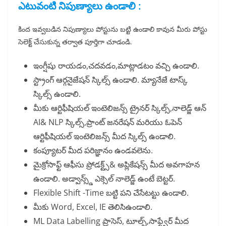
ఎటువంటి నిపుణ్యాలు ఉండాలి :
కింద ఇవ్వబడిన నిపుణ్యాలు పోస్టును బట్టి ఉండాలి కావున మీరు పోస్టు
సెలెక్ట్ చేసుకున్న తర్వాత పూర్తిగా చూడండి.
ఇంగ్షీషు రాయడం,చదవడం,మాట్లాడటం వచ్చి ఉండాలి.
స్ట్రాంగ్ ఆర్గనైజేషన్ స్కిల్స్ ఉండాలి. మ్యానేజే టాస్క్
స్కిల్స్ ఉండాలి.
మీకు ఆర్టిఫీషియల్ ఇంటెలిజన్స్ ట్రైనర్ స్కిల్స్,నాలెడ్జ్ ఆన్
AI& NLP స్కిల్స్,ప్రాంట్ జనరేషన్ మరియు ఓపెన్
ఆర్టిఫీషియల్ ఇంటెలిజన్స్ మీద స్కిల్స్ ఉండాలి.
కంప్యూటర్ మీద పరిజ్ఞానం ఉండవలెను.
మైక్రోసాఫ్ట్ ఆఫీసు ప్రోడక్ట్స్& అప్లికేషన్స్ మీద అవగాహన
ఉండాలి. అడ్వాన్స్డ్ ఎక్సెల్ నాలెడ్జ్ ఉంటే బెట్టర్.
Flexible Shift -Time బట్టి పని చేసేటట్టు ఉండాలి.
మీకు Word, Excel, IE తెలిసిఉండాలి.
ML Data Labelling ప్రాసెస్, టూల్స్,సాఫ్ట్వేర్ మీద