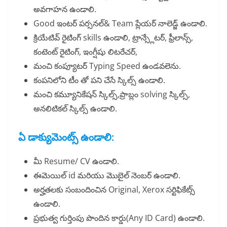
అవగాహన ఉండాలి.
Good ఇంటర్ పర్సనల్& Team ప్లేయర్ నాలెడ్జ్ ఉండాలి.
క్రియేటివ్ రైటింగ్ skills ఉండాలి, ట్రాన్స్లేటర్, ఫ్రీలాన్స్,
కంటెంట్ రైటింగ్, ఇంగ్షీషు లిటరేచర్,
మంచి కంప్యూటర్ Typing Speed ఉండవలెను.
కంపనిలోని టీం తో పని చేసే స్కిల్స్ ఉండాలి.
మంచి కమ్యూనికేషన్ స్కిల్స్,ప్రాబ్లం solving స్కిల్స్,
అనలిటికల్ స్కిల్స్ ఉండాలి.
ఏ డాక్యుమెంట్స్ ఉండాలి:
మీ Resume/ CV ఉండాలి.
ఈమెయిల్ id మరియు మొబైల్ నెంబర్ ఉండాలి.
అర్హతలకు సంబందించిన Original, Xerox సర్టిఫికేట్స్
ఉండాలి.
ప్రభుత్వ గుర్తింపు పొందిన కార్డు(Any ID Card) ఉండాలి.