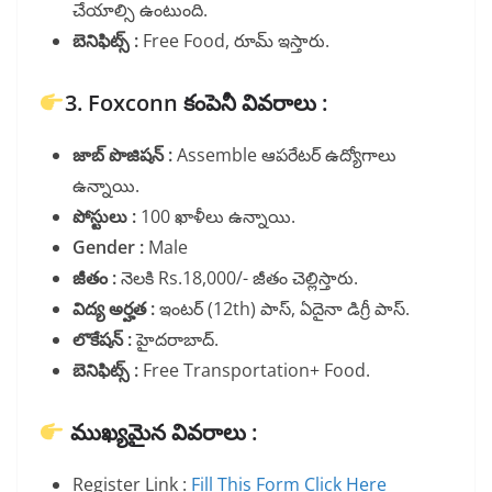
చేయాల్సి ఉంటుంది.
బెనిఫిట్స్ :
Free Food, రూమ్ ఇస్తారు.
3. Foxconn కంపెనీ వివరాలు :
జాబ్ పొజిషన్ :
Assemble ఆపరేటర్ ఉద్యోగాలు
ఉన్నాయి.
పోస్టులు :
100 ఖాళీలు ఉన్నాయి.
Gender :
Male
జీతం :
నెలకి Rs.18,000/- జీతం చెల్లిస్తారు.
విద్య అర్హత :
ఇంటర్ (12th) పాస్, ఏదైనా డిగ్రీ పాస్.
లొకేషన్ :
హైదరాబాద్.
బెనిఫిట్స్ :
Free Transportation+ Food.
ముఖ్యమైన వివరాలు :
Register Link :
Fill This Form Click Here