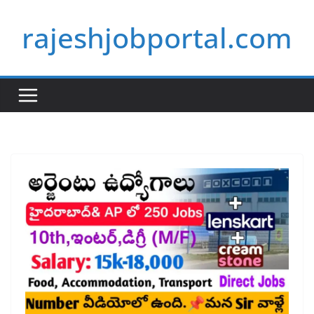
Skip
rajeshjobportal.com
to
content