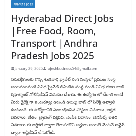
PRIVATE JOBS
Hyderabad Direct Jobs
|Free Food, Room,
Transport |Andhra
Pradesh Jobs 2025
January 29, 2025
rajeshbusiness54@gmail.com
నిరుద్యోగులకు గొప్ప శుభవార్త ప్రైవేట్ రంగ సంస్థలో ప్రముఖ సంస్థ
అయినటువంటి వివిధ ప్రైవేట్ లిమిటెడ్ సంస్థ నుండి వివిధ రకాల జాబ్
రిక్రూట్మెంట్ నోటిఫికేషన్ విడుదల చేశారు. ఈ ఉద్యోగం లో చేరాలి అంటే
మీరు డైరెక్ట్ గా ఇంటర్వ్యూ అటండ్ అయ్యి జాబ్ లో సెలెక్ట్ అవ్వాలి
ఉంటుంది. ఈ ఉద్యోగానికి సంబంధించిన పోస్టుల వివరాలు ,అర్హత
వివరాలు, జీతం, ట్రైనింగ్ వ్యవది, ఎంపిక విధానం, బెనిఫిట్స్ ఇతర
వివరాలు ఈ ఆర్టికల్ ద్వారా తెలుసుకొని అర్హులు అయితే వెంటనే ఆన్లైన్
ద్వారా అప్లికేషన్ చేసుకోండి.