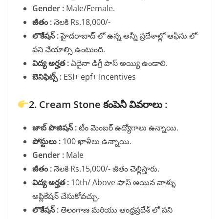
Gender :
Male/Female.
జీతం :
నెలకి Rs.18,000/-
లొకేషన్ :
హైదరాబాద్ లో ఉన్న అన్నీ ప్రదేశాల్లో ఆఫీసు లో
పని చేయాల్సి ఉంటుంది.
విద్య అర్హత :
ఏదైనా డిగ్రీ పాస్ అయ్యి ఉండాలి.
బెనిఫిట్స్ :
ESI+ epf+ Incentives
2. Cream Stone కంపెనీ వివరాలు :
జాబ్ పొజిషన్ :
టీం మెంబర్ ఉద్యోగాలు ఉన్నాయి.
పోస్టులు :
100 ఖాళీలు ఉన్నాయి.
Gender :
Male
జీతం :
నెలకి Rs.15,000/- జీతం చెల్లిస్తారు.
విద్య అర్హత :
10th/ Above పాస్ అయిన వాళ్ళు
అప్లికేషన్ చేసుకోవచ్చు.
లొకేషన్ :
తెలంగాణ మరియు ఆంధ్రప్రదేశ్ లో పని