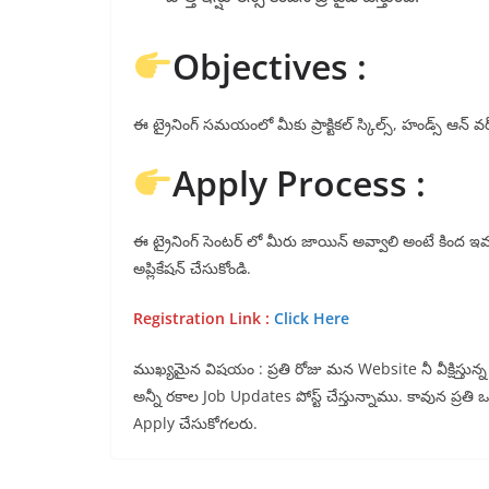
Objectives :
ఈ ట్రైనింగ్ సమయంలో మీకు ప్రాక్టికల్ స్కిల్స్, హండ్స్ ఆన్ వర
Apply Process :
ఈ ట్రైనింగ్ సెంటర్ లో మీరు జాయిన్ అవ్వాలి అంటే కింద ఇ
అప్లికేషన్ చేసుకోండి.
Registration Link :
Click Here
ముఖ్యమైన విషయం : ప్రతి రోజు మన Website నీ వీక్షిస్తు
అన్నీ రకాల Job Updates పోస్ట్ చేస్తున్నాము. కావున ప్రతి
Apply చేసుకోగలరు.