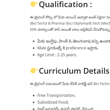
Qualification :
ఈ ట్రైనింగ్ కోర్సు లో మీరు జాయిన్ అవ్వాలి అంటే ఏదైనా 
(Bio Tech)/ B.Pharma/ Bsc/ Diploma/B.Tech (Mech/ Instr
60% మార్కులతో పాస్ అయితే చాలు అప్లికేషన్ చేసుకోవచ్చు
మీకు ఇంగ్షీషు, హిందీ & తెలుగుబాష వచ్చి ఉండాల
Male స్టూడెంట్స్ కి preference ఇస్తారు.
Age Limit : 2-25 years.
Curriculum Details
ఈ ట్రైనింగ్ సమయంలో మీకు బేసిక్ నాలెడ్జ్ ఆన్ Bio Techni
Free Transportation,
Subsidized Food,
హెల్త్ ఇన్షూరెన్స్ కంపెనీ ప్రొవైడ్ చేస్తుంది.