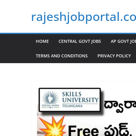
Skip
rajeshjobportal.c
to
content
HOME
CENTRAL GOVT JOBS
AP GOVT JO
TERMS AND CONDITIONS
PRIVACY POLICY