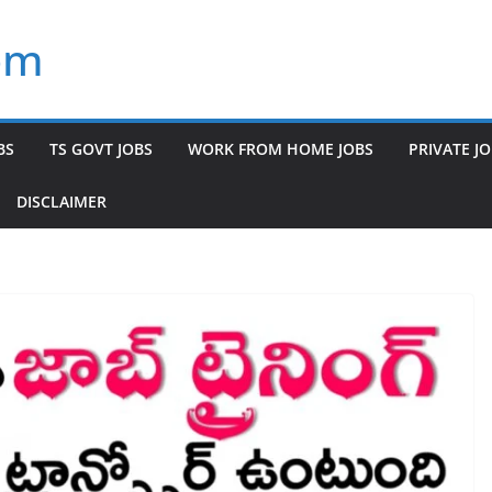
om
BS
TS GOVT JOBS
WORK FROM HOME JOBS
PRIVATE J
DISCLAIMER