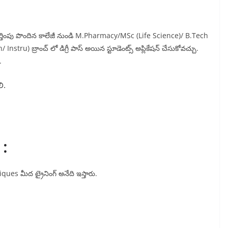
గుర్తింపు పొందిన కాలేజీ నుండి M.Pharmacy/MSc (Life Science)/ B.Tech
u) బ్రాంచ్ లో డిగ్రీ పాస్ అయిన స్టూడెంట్స్ అప్లికేషన్ చేసుకోవచ్చు.
.
ి.
 :
ques మీద ట్రైనింగ్ అనేది ఇస్తారు.