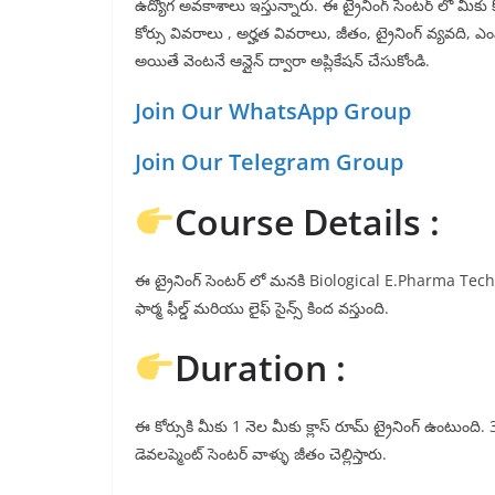
ఉద్యోగ అవకాశాలు ఇస్తున్నారు. ఈ ట్రైనింగ్ సెంటర్ లో మీకు కోర
కోర్సు వివరాలు , అర్హత వివరాలు, జీతం, ట్రైనింగ్ వ్యవది, ఎ
అయితే వెంటనే ఆన్లైన్ ద్వారా అప్లికేషన్ చేసుకోండి.
Join Our WhatsApp Group
Join Our Telegram Group
Course Details :
ఈ ట్రైనింగ్ సెంటర్ లో మనకి Biological E.Pharma Technici
ఫార్మ ఫీల్డ్ మరియు లైఫ్ సైన్స్ కింద వస్తుంది.
Duration :
ఈ కోర్సుకి మీకు 1 నెల మీకు క్లాస్ రూమ్ ట్రైనింగ్ ఉంటుంది
డెవలప్మెంట్ సెంటర్ వాళ్ళు జీతం చెల్లిస్తారు.