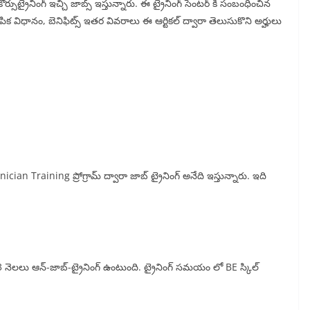
్సుట్రైనింగ్ ఇచ్చి జాబ్స్ ఇస్తున్నారు. ఈ ట్రైనింగ్ సెంటర్ కి సంబంధించిన
ంపిక విధానం, బెనిఫిట్స్ ఇతర వివరాలు ఈ ఆర్టికల్ ద్వారా తెలుసుకొని అర్హులు
an Training ప్రోగ్రామ్ ద్వారా జాబ్ ట్రైనింగ్ అనేది ఇస్తున్నారు. ఇది
. 3 నెలలు ఆన్-జాబ్-ట్రైనింగ్ ఉంటుంది. ట్రైనింగ్ సమయం లో BE స్కిల్