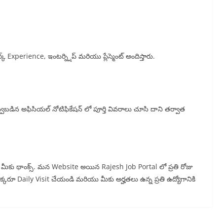
్క్ Experience, ఇంటర్న్షిప్ మరియు ప్లేస్మెంట్ అందిస్తారు.
వ్వబడిన అఫిసియల్ నోటిఫికేషన్ లో పూర్తి వివరాలు చూసి దాని తర్వాత
న్న మీకు థాంక్స్. మన Website అయిన Rajesh Job Portal లో ప్రతి రోజు
 ఒక్కరూ Daily Visit చేయండి మరియు మీకు అర్హతలు ఉన్న ప్రతి ఉద్యోగానికి