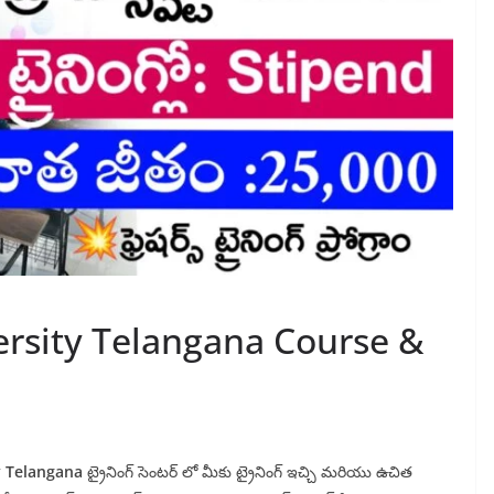
ersity Telangana Course &
ty Telangana
ట్రైనింగ్ సెంటర్ లో మీకు ట్రైనింగ్ ఇచ్చి మరియు ఉచిత