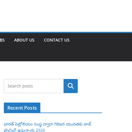
OBS
ABOUT US
CONTACT US
Search
Recent Posts
భారత్ పెట్రోలియం సంస్థ ద్వారా గిరిజన యువతకు జాబ్
ట్రైనింగ్ ఇస్తున్నారు 2026