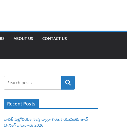
OBS
ABOUT US
CONTACT US
Search
Recent Posts
భారత్ పెట్రోలియం సంస్థ ద్వారా గిరిజన యువతకు జాబ్
ట్రైనింగ్ ఇస్తున్నారు 2026