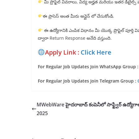
మీ ప్రొఫైల్ వివరాలు, విద్య అర్హత మరియు ఇతర డీటైల్స్
ఈ ప్రాసెస్ అంత మీరు ఆన్లైన్ లో చేసుకోండి.
ఈ ఉద్యోగానికి ఎంపిక విధానం మీ యొక్క ప్రొఫైల్ పూర్తి వ
ద్వారా Return Response అనేది వస్తుంది.
Apply Link :
Click Here
For Regular Job Updates Join WhatsApp Group 
For Regular Job Updates Join Telegram Group :
MWebWare హైదరాబాద్ కంపెనీలో సాఫ్ట్వేర్ ఉద్యోగా
2025