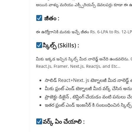
అయిన వాళ్ళు మరియు ఎక్స్పీరియన్స్ డెవలపర్లు కూడా ఈ ఉద్యో
జీతం :
ఈ ఉద్యోగానికి మనకు ఇచ్చే జీతం Rs. 6-LPA to Rs. 12-LPA వ
స్కిల్స్ (Skills) :
మీకు ఇక్కడ ఇచ్చిన స్కిల్స్ మీద నాలెడ్జ్ అనేది ఉండవ
React.js, Framer, Next.js, Reactjs, and Etc…
సాలిడ్ React+Next. js టెక్నాలజీ మీద నాలెడ్జ
మీకు ఫ్రంట్ ఎండ్ టెక్నాలజీ మీద వర్క్ చేసిన
ప్రాజెక్టు డిజైన్ , టెస్టింగ్ చేయడం వంటి పనులు 
ఇతర ఫ్రంట్ ఎండ్ ఇంజనీర్ కి సంబంధించిన స్కిల్స
వర్క్ ఏం చేయాలి :