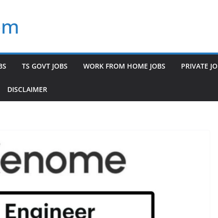
om
BS
TS GOVT JOBS
WORK FROM HOME JOBS
PRIVATE J
DISCLAIMER