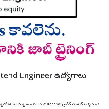
tend Engineer ఉద్యోగాలు
గ సంస్థలో ప్రముఖ సంస్థ అయినటువంటి
Kenome
ప్రైవేట్ లిమిటెడ్ సంస్థ నుండి