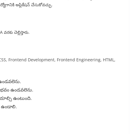
గానికి అప్లికేషన్ చేసుకోవచ్చు.
రకు చెల్లిస్తారు.
లెను. CSS, Frontend Development, Frontend Engineering, HTML,
్ ఉండవలెను.
 అనుభవం ఉండవలెను.
చేయాల్సి ఉంటుంది.
్ ఉండాలి.