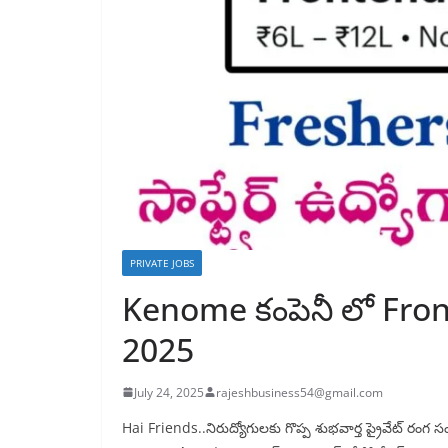
PRIVATE JOBS
Kenome కంపెనీ లో Fron
2025
July 24, 2025
rajeshbusiness54@gmail.com
Hai Friends..నిరుద్యోగులకు గొప్ప శుభవార్త ప్రైవేట్ రం