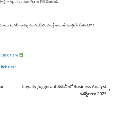
 పూర్తిగా Application Form Fill చేయండి.
ివరాలు కంపెనీ వాళ్ళు చూసి, మీరు సెలెక్ట్ అయితే మాత్రమే మీకు Email
:
Click Here
Click Here
లు
Loyalty Juggeraut కంపెనీ లో Business Analyst
ఉద్యోగాలు 2025