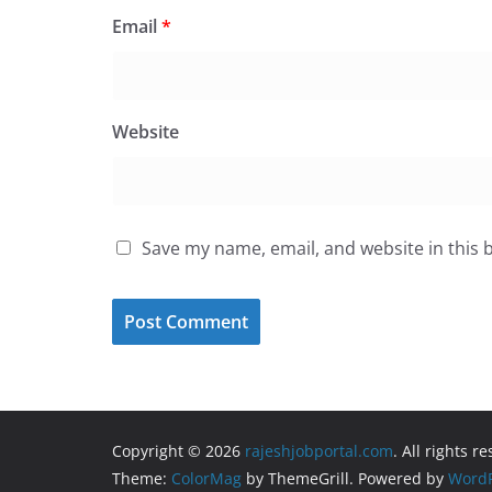
Email
*
Website
Save my name, email, and website in this 
Copyright © 2026
rajeshjobportal.com
. All rights r
Theme:
ColorMag
by ThemeGrill. Powered by
WordP