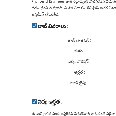
Frontend Engineer
జాబ్ రిక్రూట్మెంట్ నోటిఫికేషన్ వి
జీతం, ట్రైనింగ్ వ్యవది, ఎంపిక విధానం, బెనిఫిట్స్ ఇతర వివర
అప్లికేషన్ చేసుకోండి.
జాబ్ వివరాలు :
జాబ్ పొజిషన్ :
జీతం :
వర్క్ లొకేషన్ :
అర్హత :
జాబ్ టైపు :
విద్య అర్హత :
ఈ ఉద్యోగానికి మీరు అప్లికేషన్ చేసుకోవాలి అనుకుంటే ఏదైనా గ