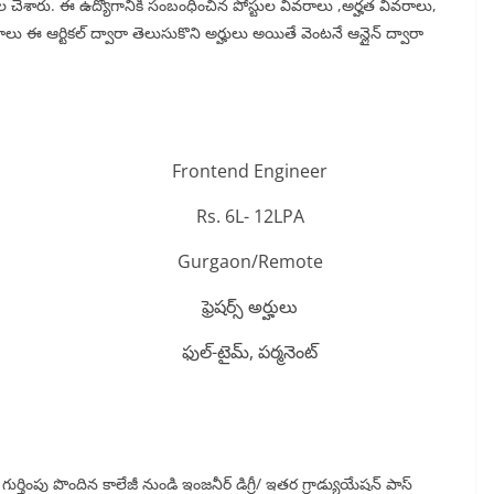
డుదల చేశారు. ఈ ఉద్యోగానికి సంబంధించిన పోస్టుల వివరాలు ,అర్హత వివరాలు,
ాలు ఈ ఆర్టికల్ ద్వారా తెలుసుకొని అర్హులు అయితే వెంటనే ఆన్లైన్ ద్వారా
Frontend Engineer
Rs. 6L- 12LPA
Gurgaon/Remote
ఫ్రెషర్స్ అర్హులు
ఫుల్-టైమ్, పర్మనెంట్
ుర్తింపు పొందిన కాలేజీ నుండి ఇంజనీర్ డిగ్రీ/ ఇతర గ్రాడ్యుయేషన్ పాస్