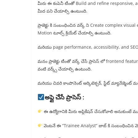
మీరు ఈ కంపెనీ టీంతో Build and refine responsive, 
మీద పని చేయాల్సి ఉంటుంది.
ప్రాజెక్టు కి సంబంధించిన వర్క్ ని Create complex vi
Motion టూల్స్ క్రియేట్ చేయాల్సి ఉంటుంది.
మరియు page performance, accessibility, and SEO fo
మనం ప్రాజెక్టు టీంతో వర్క్ చేసే ప్రాసెస్ లో frontend
వంటి వర్క్స్ చేయాల్సి ఉంటుంది.
మరియు చివరి కాంపొనెంట్ ఆర్కిటెక్చర్, స్టేట్ మ్యానేజ్మెంట్ 
అప్లై చేసే ప్రాసెస్ :
ఈ ఉద్యోగానికి మీరు అప్లికేషన్ చేసుకోవాలి అనుకుంటే మ
వెంటనే ఈ “Trainee Analyst” జాబ్ కి సంబంధించిన వెబ