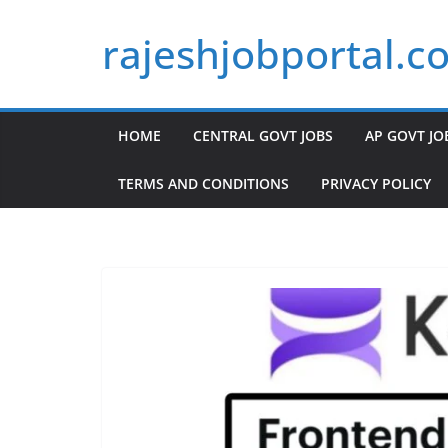
Skip
rajeshjobportal.c
to
content
HOME
CENTRAL GOVT JOBS
AP GOVT JO
TERMS AND CONDITIONS
PRIVACY POLICY