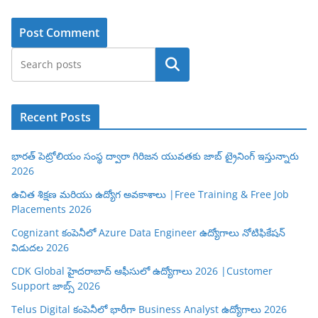
Search
Recent Posts
భారత్ పెట్రోలియం సంస్థ ద్వారా గిరిజన యువతకు జాబ్ ట్రైనింగ్ ఇస్తున్నారు
2026
ఉచిత శిక్షణ మరియు ఉద్యోగ అవకాశాలు |Free Training & Free Job
Placements 2026
Cognizant కంపెనీలో Azure Data Engineer ఉద్యోగాలు నోటిఫికేషన్
విడుదల 2026
CDK Global హైదరాబాద్ ఆఫీసులో ఉద్యోగాలు 2026 |Customer
Support జాబ్స్ 2026
Telus Digital కంపెనీలో భారీగా Business Analyst ఉద్యోగాలు 2026