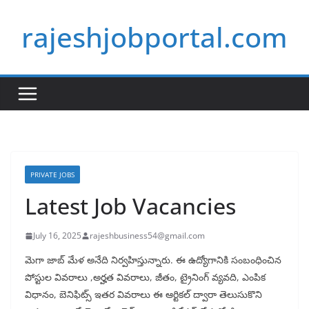
Skip
rajeshjobportal.com
to
content
PRIVATE JOBS
Latest Job Vacancies
July 16, 2025
rajeshbusiness54@gmail.com
మెగా జాబ్ మేళ అనేది నిర్వహిస్తున్నారు. ఈ ఉద్యోగానికి సంబంధించిన
పోస్టుల వివరాలు ,అర్హత వివరాలు, జీతం, ట్రైనింగ్ వ్యవది, ఎంపిక
విధానం, బెనిఫిట్స్ ఇతర వివరాలు ఈ ఆర్టికల్ ద్వారా తెలుసుకొని