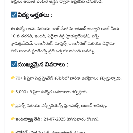
అర్హులు అయితే వెంటనే ఆన్లైన్ ద్వారా అప్లికేషన్ చేసుకోండి.
విద్య అర్హతలు :
ఈ ఉద్యోగాలను మరియు జాబ్ మేళ ను అటండ్ అవ్వాలి అంటే మీరు
10 వ తరగతి, ఇంటర్, ఏదైనా డిగ్రీ (గ్రాడ్యుయేషన్), పోస్ట్
గ్రాడ్యుయేషన్, ఇంజనీరింగ్, మాస్టర్స్ ఇంజనీరింగ్ మరియు డిప్లొమా
పాస్ అయిన స్టూడెంట్స్ ప్రతి ఒక్కరూ అటండ్ అవచ్చు.
ముఖ్యమైన వివరాలు :
70+ కి పైగా పెద్ద ప్రైవేట్ కంపెనీలో భారీగా ఉద్యోగాలు కల్పిస్తున్నారు.
3,000+ కి పైగా ఉద్యోగ అవకాశాలు కల్పిస్తారు.
ఫ్రెషర్స్ మరియు ఎక్స్పీరియన్స్ స్టూడెంట్స్ అటండ్ అవచ్చు.
ఇంటర్వ్యూ తేది : 21-07-2025
(సోమవారం రోజున).
లొకేషన్ :
సిటీ సెంటర్, హుజూరబాద్ పట్టణం.