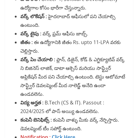
ఉద్యోగాల కోసం భారీగా చేస్తున్నారు.
వర్క్ లొకేషన్ :
హైదరాబాద్ ఆఫీసులో పని చేయాల్సి
ఉంటుంది.
వర్క్ టైపు :
వర్క్ ఫ్రమ్ ఆఫీసు జాబ్స్.
జీతం :
ఈ ఉద్యోగానికి జీతం Rs. upto 11-LPA వరకు
చెల్లిస్తారు.
వర్క్ ఏం చేయాలి :
ప్లాన్, డిజైన్, కోడ్ & ఎగ్జిక్యూటివ్ వర్క్
ని బిజినెస్ లాజిక్, డాటా ఆక్సెస్ మరియు సాఫ్ట్వేర్
అప్లికేషన్ మీద పని చేయాల్సి ఉంటుంది. టెస్టు ఆటోమాటే
సాఫ్ట్వేర్ డెవలప్మెంట్ మీద నాలెడ్జ్ అనేది ఉందా
ఉండవలెను.
విద్య అర్హత :
B.Tech (CS & IT). Passout :
2024/2025 లో పాస్ అయ్యి ఉండవలెను.
కంపెనీ బెనిఫిట్స్ :
కంపెనీ వాళ్ళు మీకు వర్క్ నేర్పిస్తారు.
డెవలప్మెంట్ టీం సపోర్ట్ ఉంటుంది.
Notificatio
n :
Click Here