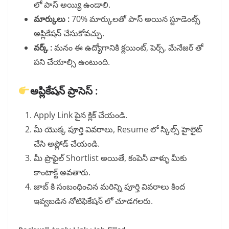
లో పాస్ అయ్యి ఉండాలి.
మార్కులు :
70% మార్కులతో పాస్ అయిన స్టూడెంట్స్
అప్లికేషన్ చేసుకోవచ్చు.
వర్క్ :
మనం ఈ ఉద్యోగానికి క్లయింట్, పెర్స్, మేనేజర్ తో
పని చేయాల్సి ఉంటుంది.
అప్లికేషన్ ప్రాసెస్ :
Apply Link పైన క్లిక్ చేయండి.
మీ యొక్క పూర్తి వివరాలు, Resume లో స్కిల్స్ హైలైట్
చేసి అప్లోడ్ చేయండి.
మీ ప్రొఫైల్ Shortlist అయితే, కంపెనీ వాళ్ళు మీకు
కాంటాక్ట్ అవతారు.
జాబ్ కి సంబంధించిన మరిన్ని పూర్తి వివరాలు కింద
ఇవ్వబడిన నోటిఫికేషన్ లో చూడగలరు.