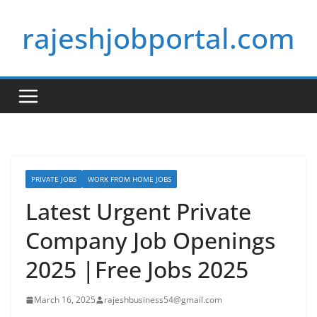
Skip
rajeshjobportal.com
to
content
PRIVATE JOBS
WORK FROM HOME JOBS
Latest Urgent Private
Company Job Openings
2025 |Free Jobs 2025
March 16, 2025
rajeshbusiness54@gmail.com