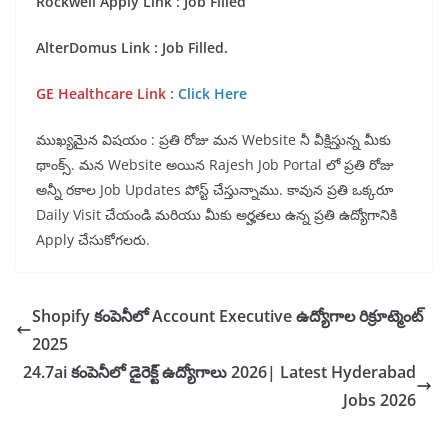
Rockwell Apply Link : Job Filled
AlterDomus Link : Job Filled.
GE Healthcare Link :
Click Here
ముఖ్యమైన విషయం : ప్రతి రోజు మన Website నీ వీక్షిస్తున్న మీకు
థాంక్స్. మన Website అయిన Rajesh Job Portal లో ప్రతి రోజు
అన్నీ రకాల Job Updates పోస్ట్ చేస్తున్నాము. కావున ప్రతి ఒక్కరూ
Daily Visit చేయండి మరియు మీకు అర్హతలు ఉన్న ప్రతి ఉద్యోగానికి
Apply చేసుకోగలరు.
Shopify కంపెనీలో Account Executive ఉద్యోగాల రిక్రూట్మెంట్
2025
24.7ai కంపెనీలో డైరెక్ట్ ఉద్యోగాలు 2026| Latest Hyderabad
Jobs 2026