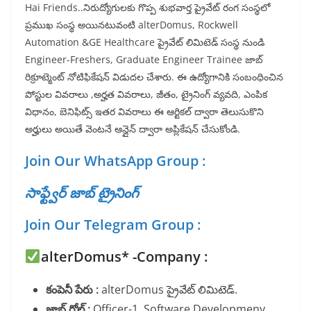
Hai Friends..నిరుద్యోగులకు గొప్ప శుభవార్త ప్రైవేట్ రంగ సంస్థలో
ప్రముఖ సంస్థ అయినటువంటి alterDomus, Rockwell
Automation &GE Healthcare ప్రైవేట్ లిమిటెడ్ సంస్థ నుండి
Engineer-Freshers, Graduate Engineer Trainee జాబ్
రిక్రూట్మెంట్ నోటిఫికేషన్ విడుదల చేశారు. ఈ ఉద్యోగానికి సంబంధించిన
పోస్టుల వివరాలు ,అర్హత వివరాలు, జీతం, ట్రైనింగ్ వ్యవది, ఎంపిక
విధానం, బెనిఫిట్స్ ఇతర వివరాలు ఈ ఆర్టికల్ ద్వారా తెలుసుకొని
అర్హులు అయితే వెంటనే ఆన్లైన్ ద్వారా అప్లికేషన్ చేసుకోండి.
Join Our WhatsApp Group :
సాఫ్ట్వేర్ జాబ్ ట్రైనింగ్
Join Our Telegram Group :
alterDomus* -Company :
కంపెనీ పేరు :
alterDomus ప్రైవేట్ లిమిటెడ్.
జాబ్ రోల్ :
Officer-1, Software Developmeny