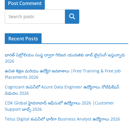
Search
Recent Posts
భారత్ పెట్రోలియం సంస్థ ద్వారా గిరిజన యువతకు జాబ్ ట్రైనింగ్ ఇస్తున్నారు
2026
ఉచిత శిక్షణ మరియు ఉద్యోగ అవకాశాలు |Free Training & Free Job
Placements 2026
Cognizant కంపెనీలో Azure Data Engineer ఉద్యోగాలు నోటిఫికేషన్
విడుదల 2026
CDK Global హైదరాబాద్ ఆఫీసులో ఉద్యోగాలు 2026 |Customer
Support జాబ్స్ 2026
Telus Digital కంపెనీలో భారీగా Business Analyst ఉద్యోగాలు 2026