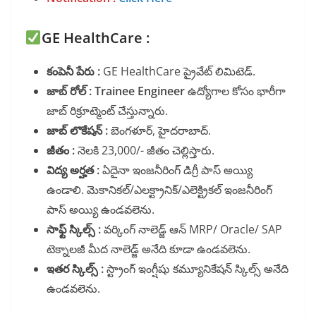
GE HealthCare :
కంపెనీ పేరు :
GE HealthCare ప్రైవేట్ లిమిటెడ్.
జాబ్ రోల్ :
Trainee Engineer
ఉద్యోగాల కోసం భారీగా
జాబ్ రిక్రూట్మెంట్ చేస్తున్నారు.
జాబ్ లొకేషన్ :
బెంగళూర్, హైదరాబాద్.
జీతం :
నెలకి 23,000/- జీతం చెల్లిస్తారు.
విద్య అర్హత :
ఏదైనా ఇంజనీరింగ్ డిగ్రీ పాస్ అయ్యి
ఉండాలి. మెకానికల్/ఎలక్ట్రానిక్/ఎలెక్ట్రికల్ ఇంజనీరింగ్
పాస్ అయ్యి ఉండవలెను.
సాఫ్ట్ స్కిల్స్ :
వర్కింగ్ నాలెడ్జ్ ఆన్ MRP/ Oracle/ SAP
టెక్నాలజీ మీద నాలెడ్జ్ అనేది కూడా ఉండవలెను.
ఇతర స్కిల్స్ :
స్ట్రాంగ్ ఇంగ్షీషు కమ్యూనికేషన్ స్కిల్స్ అనేది
ఉండవలెను.