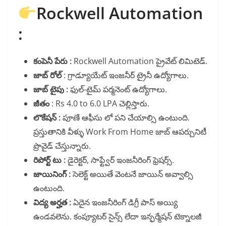
Rockwell Automation
:
కంపెనీ పేరు :
Rockwell Automation ప్రైవేట్ లిమిటెడ్.
జాబ్ రోల్
: గ్రాడ్యూయేట్ ఇంజనీర్ ట్రైనీ ఉద్యోగాలు.
జాబ్ టైపు :
ఫుల్-టైమ్ పర్మనెంట్ ఉద్యోగాలు.
జీతం
: Rs 4.0 to 6.0 LPA చెల్లిస్తారు.
లొకేషన్ :
పూణే ఆఫీసు లో పని చేయాల్సి ఉంటుంది.
ప్రస్తుతానికి వీళ్ళు Work From Home జాబ్ ఆపర్చునిటీ
ప్రొవైడ్ చేస్తున్నారు.
రిపోర్ట్ టు :
డైరెక్టర్, సాఫ్ట్వేర్ ఇంజనీరింగ్ ఫ్రెషర్స్.
జాయినింగ్ :
సెలెక్ట్ అయితే వెంటనే జాయిన్ అవ్వాల్సి
ఉంటుంది.
విద్య అర్హత :
ఏదైన ఇంజనీరింగ్ డిగ్రీ పాస్ అయ్యి
ఉండవలెను. కంప్యూటర్ సైన్స్ లేదా ఇన్ఫర్మేషన్ టెక్నాలజీ