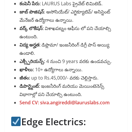
కంపెనీ పేరు:
LAURUS Labs ప్రైవేట్ లిమిటెడ్.
జాబ్ పొజిషన్
: అసోసియేట్/ ఎగ్జిక్యూటివ్/ అసిస్టెంట్
మేనేజర్ ఉద్యోగాలు ఉన్నాయి.
వర్క్ లొకేషన్:
విశాఖపట్నం ఆఫీసు లో పని చేయాల్సి
ఉంటుంది.
విద్య అర్హత:
డిప్లొమా/ ఇంజనీరింగ్ డిగ్రీ పాస్ అయ్యి
ఉండాలి.
ఎక్స్పీరియన్స్:
4 నుంచి 9 years వరకు ఉండవచ్చు.
ఖాళీలు:
10+ ఉద్యోగాలు ఉన్నాయి.
జీతం:
up to Rs.45,000/- వరకు చెల్లిస్తారు.
డిపార్ట్మెంట్:
ఇంజనీరింగ్ మరియు మెయింటెనెన్స్
విభాగాల్లో పని చేయాల్సి ఉంటుంది.
Send CV: siva.angireddi@lauruslabs.com
Edge Electrics: