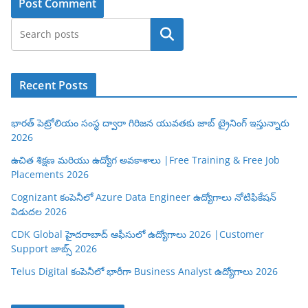
Search
Recent Posts
భారత్ పెట్రోలియం సంస్థ ద్వారా గిరిజన యువతకు జాబ్ ట్రైనింగ్ ఇస్తున్నారు
2026
ఉచిత శిక్షణ మరియు ఉద్యోగ అవకాశాలు |Free Training & Free Job
Placements 2026
Cognizant కంపెనీలో Azure Data Engineer ఉద్యోగాలు నోటిఫికేషన్
విడుదల 2026
CDK Global హైదరాబాద్ ఆఫీసులో ఉద్యోగాలు 2026 |Customer
Support జాబ్స్ 2026
Telus Digital కంపెనీలో భారీగా Business Analyst ఉద్యోగాలు 2026