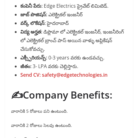
కంపెనీ పేరు:
Edge Electrics ప్రైవేట్ లిమిటెడ్.
జాబ్ పొజిషన్:
ఎలెక్ట్రికల్ ఇంజనీర్
వర్క్ లొకేషన్:
హైదరాబాద్
విద్య అర్హత:
డిప్లొమా లో ఎలెక్ట్రికల్ ఇంజనీర్, ఇంజనీరింగ్
లో ఎలెక్ట్రికల్ బ్రాంచ్ పాస్ అయిన వాళ్ళు అప్లికేషన్
చేసుకోవచ్చు.
ఎక్స్పీరియన్స్:
0-3 years వరకు ఉండవచ్చు.
జీతం:
3- LPA వరకు చెల్లిస్తారు.
Send CV: safety@edgetechnologies.in
✍️Company Benefits:
వారానికి 5 రోజులు పని ఉంటుంది.
వారానికి 2 రోజులు సెలవు ఉంటుంది.