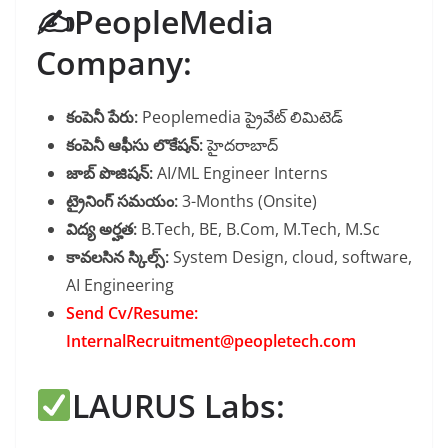
✍️PeopleMedia
Company:
కంపెనీ పేరు:
Peoplemedia ప్రైవేట్ లిమిటెడ్
కంపెనీ ఆఫీసు లొకేషన్:
హైదరాబాద్
జాబ్ పొజిషన్:
AI/ML Engineer Interns
ట్రైనింగ్ సమయం:
3-Months (Onsite)
విద్య అర్హత:
B.Tech, BE, B.Com, M.Tech, M.Sc
కావలసిన స్కిల్స్:
System Design, cloud, software,
AI Engineering
Send Cv/Resume:
InternalRecruitment@peopletech.com
LAURUS Labs: