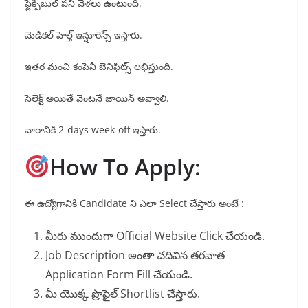
ఫ్లెక్సిబుల్ పని వేళలు ఉంటుంది.
మెడికల్ హెల్త్ ఇన్షూరెన్స్ ఇస్తారు.
ఇతర మంచి కంపెనీ బెనిఫిట్స్ లభిస్తుంది.
సెలెక్ట్ అయితే వెంటనే జాయిన్ అవ్వాలి.
వారానికి 2-days week-off ఇస్తారు.
How To Apply:
ఈ ఉద్యోగానికి Candidate ని ఎలా Select చేస్తారు అంటే :
మీరు ముందుగా Official Website Click చేయండి.
Job Description అంతా చదివిన తరవాత
Application Form Fill చేయండి.
మీ యొక్క ప్రొఫైల్ Shortlist చేస్తారు.