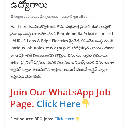
ఉద్యోగాలు
August 29, 2025
rajeshbusiness54@gmail.com
Hai Friends..నిరుద్యోగులకు గొప్ప శుభవార్త ప్రైవేట్ రంగ సంస్థలో
ప్రముఖ సంస్థ అయినటువంటి
Peoplemedia Private Limited,
LAURUS Labs & Edge Electrics
ప్రైవేట్ లిమిటెడ్ సంస్థ నుండి
Various Job Roles
జాబ్ రిక్రూట్మెంట్ నోటిఫికేషన్ విడుదల చేశారు.
ఈ ఉద్యోగానికి సంబంధించిన పోస్టుల వివరాలు ,అర్హత వివరాలు,
జీతం, ట్రైనింగ్ వ్యవది, ఎంపిక విధానం, బెనిఫిట్స్ ఇతర వివరాలు ఈ
ఆర్టికల్ ద్వారా తెలుసుకొని అర్హులు అయితే వెంటనే ఆన్లైన్ ద్వారా
అప్లికేషన్ చేసుకోండి.
Join Our WhatsApp Job
Page:
Click Here
First source BPO Jobs:
Click Here