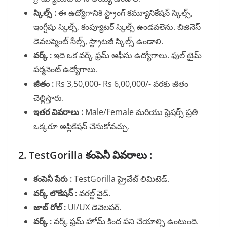
స్కిల్స్ :
ఈ ఉద్యోగానికి స్ట్రాంగ్ కమ్యూనికేషన్ స్కిల్స్,
ఇంగ్షీషు స్కిల్స్, కంప్యూటర్ స్కిల్స్ ఉండవలెను. బిజినెస్
డెవలప్మెంట్ సేల్స్, స్ట్రాటజీ స్కిల్స్ ఉండాలి.
వర్క్ :
ఇది ఒక వర్క్ ఫ్రమ్ ఆఫీసు ఉద్యోగాలు. ఫుల్ టైమ్
పర్మనెంట్ ఉద్యోగాలు.
జీతం :
Rs 3,50,000- Rs 6,00,000/- వరకు జీతం
చెల్లిస్తారు.
ఇతర వివరాలు :
Male/Female మరియు ఫ్రెషర్స్ ప్రతి
ఒక్కరూ అప్లికేషన్ చేసుకోవచ్చు.
2. TestGorilla కంపెనీ వివరాలు :
కంపెనీ పేరు :
TestGorilla ప్రైవేట్ లిమిటెడ్.
వర్క్ లొకేషన్ :
వరల్డ్ వైడ్.
జాబ్ రోల్ :
UI/UX డెవెలపర్.
వర్క్ :
వర్క్ ఫ్రమ్ హోమ్ కింద పని చేయాల్సి ఉంటుంది.