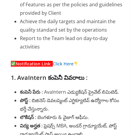
of Features as per the policies and guidelines
provided by Client
Achieve the daily targets and maintain the
quality standard set by the operations
Report to the Team lead on day-to-day
activities
Notification Link:
Click Here
1. AvaIntern కంపెనీ వివరాలు :
కంపెనీ పేరు :
AvaIntern ఎడ్యుకేషన్ ప్రైవేట్ లిమిటెడ్.
పోస్ట్ :
బిజినెస్ డెవలప్మెంట్ ఎగ్జిక్యూటివ్ ఉద్యోగాల కోసం
భర్తీ చేస్తున్నారు.
లొకేషన్ :
బెంగళూరు & వైజాగ్ ఆఫీసు.
విద్య అర్హత :
ఫ్రెషర్స్ MBA, అండర్ గ్రాడ్యూయేట్, పోస్ట్
గ్రాడ్యూయేట్ పాస్ అయ్యి ఉండాలి.