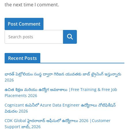
the next time I comment.
Search
Recent Posts
భారత్ పెట్రోలియం సంస్థ ద్వారా గిరిజన యువతకు జాబ్ ట్రైనింగ్ ఇస్తున్నారు
2026
ఉచిత శిక్షణ మరియు ఉద్యోగ అవకాశాలు |Free Training & Free Job
Placements 2026
Cognizant కంపెనీలో Azure Data Engineer ఉద్యోగాలు నోటిఫికేషన్
విడుదల 2026
CDK Global హైదరాబాద్ ఆఫీసులో ఉద్యోగాలు 2026 |Customer
Support జాబ్స్ 2026