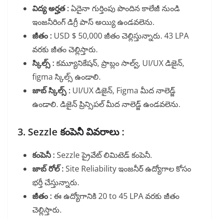
విద్య అర్హత :
ఏదైనా గుర్తింపు పొందిన కాలేజీ నుండి
ఇంజనీరింగ్ డిగ్రీ పాస్ అయ్యి ఉండవలెను.
జీతం :
USD $ 50,000 జీతం చెల్లిస్తున్నారు. 43 LPA
వరకు జీతం చెల్లిస్తారు.
స్కిల్స్ :
కమ్యూనికేషన్, ప్రాబ్లం సాల్వ్, UI/UX డిజైన్,
figma స్కిల్స్ ఉండాలి.
జాబ్ స్కిల్స్ :
UI/UX డిజైన్, Figma మీద నాలెడ్జ్
ఉండాలి. డిజైన్ ప్రిన్సిపల్ మీద నాలెడ్జ్ ఉండవలెను.
3. Sezzle కంపెనీ వివరాలు :
కంపెనీ :
Sezzle ప్రైవేట్ లిమిటెడ్ కంపెనీ.
జాబ్ రోల్ :
Site Reliability ఇంజనీర్ ఉద్యోగాల కోసం
భర్తీ చేస్తున్నారు.
జీతం :
ఈ ఉద్యోగానికి 20 to 45 LPA వరకు జీతం
చెల్లిస్తారు.