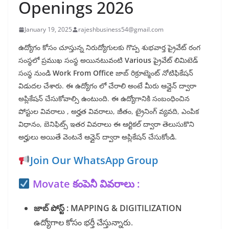
Openings 2026
January 19, 2025
rajeshbusiness54@gmail.com
ఉద్యోగం కోసం చూస్తున్న నిరుద్యోగులకు గొప్ప శుభవార్త ప్రైవేట్ రంగ
సంస్థలో ప్రముఖ సంస్థ అయినటువంటి
Various
ప్రైవేట్ లిమిటెడ్
సంస్థ నుండి
Work From Office
జాబ్ రిక్రూట్మెంట్ నోటిఫికేషన్
విడుదల చేశారు. ఈ ఉద్యోగం లో చేరాలి అంటే మీరు ఆన్లైన్ ద్వారా
అప్లికేషన్ చేసుకోవాల్సి ఉంటుంది. ఈ ఉద్యోగానికి సంబంధించిన
పోస్టుల వివరాలు , అర్హత వివరాలు, జీతం, ట్రైనింగ్ వ్యవది, ఎంపిక
విధానం, బెనిఫిట్స్ ఇతర వివరాలు ఈ ఆర్టికల్ ద్వారా తెలుసుకొని
అర్హులు అయితే వెంటనే ఆన్లైన్ ద్వారా అప్లికేషన్ చేసుకోండి.
Join Our WhatsApp Group
Movate కంపెనీ వివరాలు :
జాబ్ పోస్ట్ :
MAPPING & DIGITILIZATION
ఉద్యోగాల కోసం భర్తీ చేస్తున్నారు.