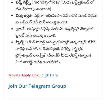
వర్క్ షిఫ్ట్స్ :
monday-friday ( రెండు షిఫ్ట్ టైమింగ్ లో
పని చేయాల్సి ఉంటుంది).
విద్య అర్హత :
ఏదైనా గుర్తింపు పొందిన కాలేజీ నుండి ఏదైనా
ఇంజనీరింగ్ డిగ్రీ పాస్ అయ్యి ఉండాలి.
బ్రాంచ్ :
కంప్యూటర్ సైన్స్ మరియు ఇన్ఫర్మేషన్ టెక్నాలజీ
బ్రాంచ్ పాస్ అయ్యి ఉండాలి.
స్కిల్స్ :
బేసిక్ నాలెడ్జ్ ఆన్ మైక్రో సర్విస్ ఆర్కిటెక్చర్, బేసిక్
నాలెడ్జ్ ఆన్ AWS, డెవలప్మెంట్, లినెక్స్ సాఫ్ట్వేర్,
ప్రోగ్రామ్మింగ్ లాంగ్వేజ్, డేటాబేస్ మీద, లేటెస్ట్ టెక్నాలజీ
మీద నాలెడ్జ్ అనేది ఉండవలెను.
Movate Apply Link :
Click Here
Join Our Telegram Group