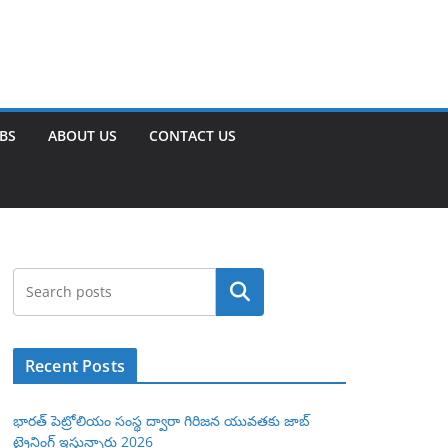
OBS
ABOUT US
CONTACT US
Search
Recent Posts
భారత్ పెట్రోలియం సంస్థ ద్వారా గిరిజన యువతకు జాబ్
ట్రైనింగ్ ఇస్తున్నారు 2026