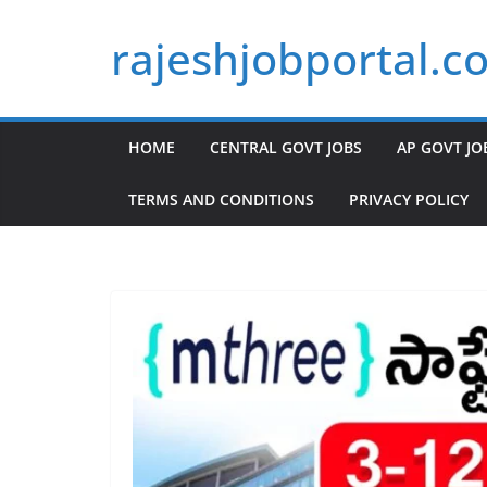
Skip
rajeshjobportal.c
to
content
HOME
CENTRAL GOVT JOBS
AP GOVT JO
TERMS AND CONDITIONS
PRIVACY POLICY