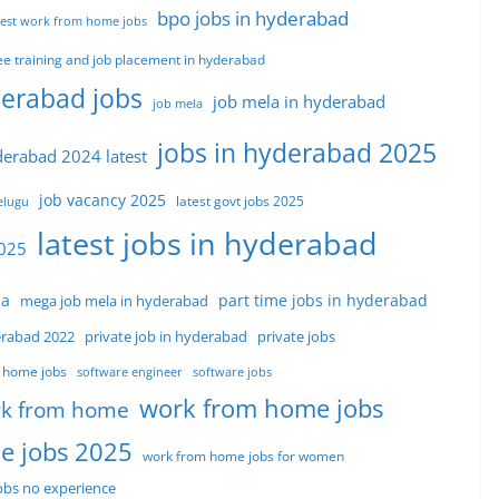
bpo jobs in hyderabad
est work from home jobs
ee training and job placement in hyderabad
erabad jobs
job mela in hyderabad
job mela
jobs in hyderabad 2025
derabad 2024 latest
job vacancy 2025
latest govt jobs 2025
telugu
latest jobs in hyderabad
2025
la
part time jobs in hyderabad
mega job mela in hyderabad
private job in hyderabad
erabad 2022
private jobs
 home jobs
software engineer
software jobs
work from home jobs
k from home
e jobs 2025
work from home jobs for women
bs no experience