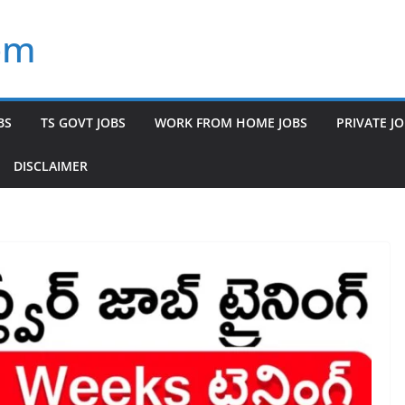
om
BS
TS GOVT JOBS
WORK FROM HOME JOBS
PRIVATE J
DISCLAIMER