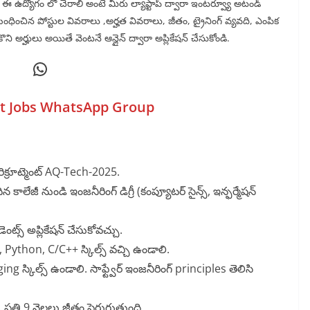
ు. ఈ ఉద్యోగం లో చేరాలి అంటే మీరు ల్యాప్టాప్ ద్వారా ఇంటర్వ్యూ అటండ్
బంధించిన పోస్టుల వివరాలు ,అర్హత వివరాలు, జీతం, ట్రైనింగ్ వ్యవది, ఎంపిక
ని అర్హులు అయితే వెంటనే ఆన్లైన్ ద్వారా అప్లికేషన్ చేసుకోండి.
WhatsApp
st Jobs WhatsApp Group
ిక్రూట్మెంట్ AQ-Tech-2025.
 కాలేజీ నుండి ఇంజనీరింగ్ డిగ్రీ (కంప్యూటర్ సైన్స్, ఇన్ఫర్మేషన్
్స్ అప్లికేషన్ చేసుకోవచ్చు.
 Java, Python, C/C++ స్కిల్స్ వచ్చి ఉండాలి.
ging స్కిల్స్ ఉండాలి. సాఫ్ట్వేర్ ఇంజనీరింగ్ principles తెలిసి
. ప్రతి 9 నెలలు జీతం పెరుగుతుంది.