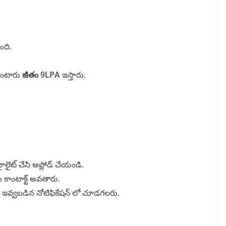
ంది.
 ఉంటారు
జీతం 9LPA
ఇస్తారు.
ైలైట్ చేసి అప్లోడ్ చేయండి.
ు కాంటాక్ట్ అవతారు.
ింద ఇవ్వబడిన నోటిఫికేషన్ లో చూడగలరు.