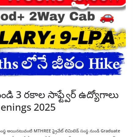
ండి 3 రకాల సాఫ్ట్వేర్ ఉద్యోగాలు
penings 2025
ఖ సంస్థ అయినటువంటి
MTHREE
ప్రైవేట్ లిమిటెడ్ సంస్థ నుండి
Graduate