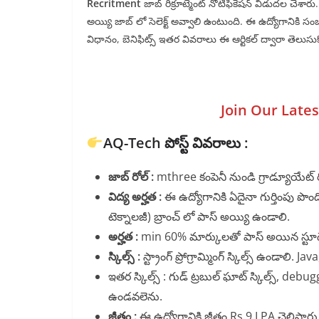
Recritment
జాబ్ రిక్రూట్మెంట్ నోటిఫికేషన్ విడుదల చేశార
అయ్యి జాబ్ లో సెలెక్ట్ అవ్వాలి ఉంటుంది. ఈ ఉద్యోగానికి సం
విధానం, బెనిఫిట్స్ ఇతర వివరాలు ఈ ఆర్టికల్ ద్వారా తెలుసుకొ
Join Our Late
AQ-Tech పోస్ట్ వివరాలు :
జాబ్ రోల్ :
mthree కంపెనీ నుండి గ్రాడ్యూయేట్ ర
విద్య అర్హత :
ఈ ఉద్యోగానికి ఏదైనా గుర్తింపు పొందిన
టెక్నాలజీ) బ్రాంచ్ లో పాస్ అయ్యి ఉండాలి.
అర్హత :
min 60% మార్కులతో పాస్ అయిన స్టూడెంట
స్కిల్స్ :
స్ట్రాంగ్ ప్రోగ్రామ్మింగ్ స్కిల్స్ ఉండాలి.
ఇతర స్కిల్స్ : గుడ్ ట్రబుల్ ఘాట్ స్కిల్స్, debug
ఉండవలెను.
జీతం :
ఈ ఉద్యోగానికి జీతం Rs.9 LPA చెల్లిస్తారు