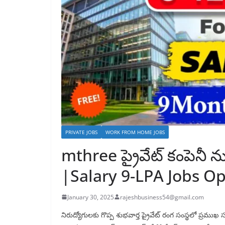
PRIVATE JOBS
WORK FROM HOME JOBS
mthree ప్రైవేట్ కంపెనీ ను
|Salary 9-LPA Jobs O
January 30, 2025
rajeshbusiness54@gmail.com
నిరుద్యోగులకు గొప్ప శుభవార్త ప్రైవేట్ రంగ సంస్థలో ప్రము