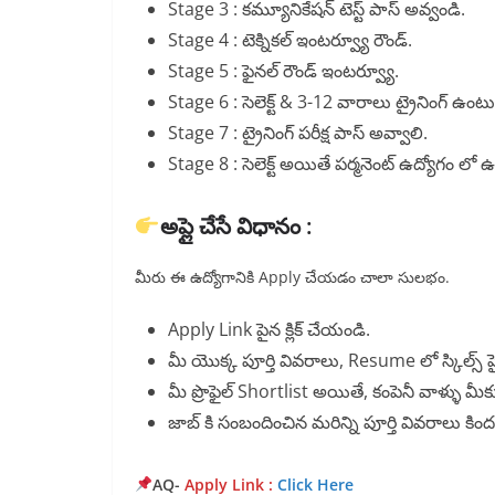
Stage 3 : కమ్యూనికేషన్ టెస్ట్ పాస్ అవ్వండి.
Stage 4 : టెక్నికల్ ఇంటర్వ్యూ రౌండ్.
Stage 5 : ఫైనల్ రౌండ్ ఇంటర్వ్యూ.
Stage 6 : సెలెక్ట్ & 3-12 వారాలు ట్రైనింగ్ ఉంటు
Stage 7 : ట్రైనింగ్ పరీక్ష పాస్ అవ్వాలి.
Stage 8 : సెలెక్ట్ అయితే పర్మనెంట్ ఉద్యోగం లో
అప్లై చేసే విధానం :
మీరు ఈ ఉద్యోగానికి Apply చేయడం చాలా సులభం.
Apply Link పైన క్లిక్ చేయండి.
మీ యొక్క పూర్తి వివరాలు, Resume లో స్కిల్స్ హ
మీ ప్రొఫైల్ Shortlist అయితే, కంపెనీ వాళ్ళు మీక
జాబ్ కి సంబందించిన మరిన్ని పూర్తి వివరాలు క
AQ-
Apply Link :
Click Here