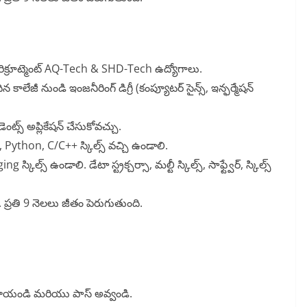
రిక్రూట్మెంట్ AQ-Tech & SHD-Tech ఉద్యోగాలు.
 కాలేజీ నుండి ఇంజనీరింగ్ డిగ్రీ (కంప్యూటర్ సైన్స్, ఇన్ఫర్మేషన్
్స్ అప్లికేషన్ చేసుకోవచ్చు.
Java, Python, C/C++ స్కిల్స్ వచ్చి ఉండాలి.
స్కిల్స్ ఉండాలి. డేటా స్ట్రక్చర్సా, మల్టీ స్కిల్స్, సాఫ్ట్వేర్, స్కిల్స్
. ప్రతి 9 నెలలు జీతం పెరుగుతుంది.
స్ట్ రాయండి మరియు పాస్ అవ్వండి.