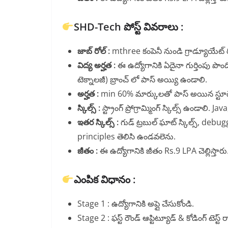
SHD-Tech పోస్ట్ వివరాలు :
జాబ్ రోల్ :
mthree కంపెనీ నుండి గ్రాడ్యూయేట్ 
విద్య అర్హత :
ఈ ఉద్యోగానికి ఏదైనా గుర్తింపు పొందిన
టెక్నాలజీ) బ్రాంచ్ లో పాస్ అయ్యి ఉండాలి.
అర్హత :
min 60% మార్కులతో పాస్ అయిన స్టూడెంట
స్కిల్స్ :
స్ట్రాంగ్ ప్రోగ్రామ్మింగ్ స్కిల్స్ ఉండాలి. 
ఇతర స్కిల్స్ :
గుడ్ ట్రబుల్ ఘాట్ స్కిల్స్, debugging 
principles తెలిసి ఉండవలెను.
జీతం :
ఈ ఉద్యోగానికి జీతం Rs.9 LPA చెల్లిస్తారు
ఎంపిక విధానం :
Stage 1 : ఉద్యోగానికి అప్లై చేసుకోండి.
Stage 2 : ఫస్ట్ రౌండ్ ఆప్టిట్యూడ్ & కోడింగ్ టె