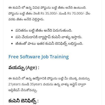
ఈ కంపెనీ లో ఉన్న వివిధ పోస్టును బట్టి జీతం అనేది ఉంటుంది.
పోస్టును బట్టి జీతం నెలకి Rs 35,000/- నుండి Rs 70,000/- వేల
వరకు జీతం అనేది చెల్లిస్తారు.
పనితనం బట్టి జీతం అనేది పెరుగుతుంది.
పని చేయడానికి ల్యాప్టాప్ కంపెనీ వాళ్ళు ఇస్తారు.
జీతంతో పాటు ఇతర కంపెనీ బెనిఫిట్స్ లభిస్తుంది.
Free Software Job Training
వయస్సు (Age) :
ఈ కంపెనీ లో ఉన్న ఉద్యోగానికి పోస్టును బట్టి మీ యొక్క వయస్సు
21years నుండి 35years వయసు ఉన్న వాళ్ళు ఆన్లైన్ ద్వారా
అప్లికేషన్ చేసుకోవచ్చు.
కంపెనీ బెనిఫిట్స్ :