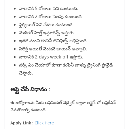
వారానికి 5 రోజులు పని ఉంటుంది.
వారానికి 2 రోజులు సెలవు ఉంటుంది.
ఫ్లెక్సిబుల్ పని వేళలు ఉంటుంది.
మెడికల్ హెల్త్ ఇన్షూరెన్స్ ఇస్తారు.
ఇతర మంచి కంపెనీ బెనిఫిట్స్ లభిస్తుంది.
సెలెక్ట్ అయితే వెంటనే జాయిన్ అవ్వాలి.
వారానికి 2-days week-off ఇస్తారు.
వర్క్ ఏం చేయాలో కూడా కంపెనీ వాళ్ళు ట్రైనింగ్ ప్రొవైడ్
చేస్తారు.
అప్లై చేసే విధానం :
ఈ ఉద్యోగాలను మీరు అఫిసియల్ వెబ్సైట్ ద్వారా ఆన్లైన్ లో అప్లికేషన్
చేసుకోవాల్సి ఉంటుంది.
Apply Link :
Click Here