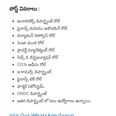
పోస్ట్ వివరాలు :
అనాలిటిక్స్ డిపార్ట్మెంట్ రోల్
ఫైనాన్స్ మరియు అకౌంటింగ్ రోల్
హ్యూమన్ రిసోర్సెస్ రోల్
నింజా మంది రోల్
ప్రాడక్ట్ మ్యానేజ్మెంట్ రోల్
సేల్స్ & డిస్ట్రిబ్యూషన్ రోల్
CEOs ఆఫీసు రోల్
ఇ-కామర్స్ డిపార్ట్మెంట్
ఫైనాన్స్ టెక్ రోల్
ఫార్మర్ ఏకోసిస్టెమ్
ONDC డిపార్ట్మెంట్
ఇతర డిపార్ట్మెంట్ లో పలు ఉద్యోగాలు ఉన్నాయి.
Join Our WhatsApp Group