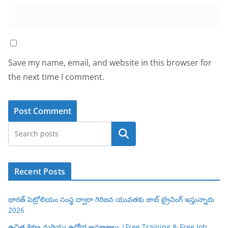
Save my name, email, and website in this browser for
the next time I comment.
Search
Recent Posts
భారత్ పెట్రోలియం సంస్థ ద్వారా గిరిజన యువతకు జాబ్ ట్రైనింగ్ ఇస్తున్నారు
2026
ఉచిత శిక్షణ మరియు ఉద్యోగ అవకాశాలు |Free Training & Free Job