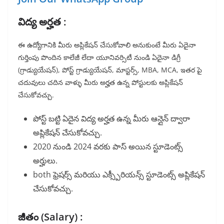
విద్య అర్హత :
ఈ ఉద్యోగానికి మీరు అప్లికేషన్ చేసుకోవాలి అనుకుంటే మీరు ఏదైనా
గుర్తింపు పొందిన కాలేజీ లేదా యూనివర్సిటీ నుండి ఏదైనా డిగ్రీ
(గ్రాడ్యుయేషన్), పోస్ట్ గ్రాడ్యుయేషన్, మాస్టర్స్, MBA, MCA, ఇతర పై
చదువులు చదిన వాళ్ళు మీరు అర్హత ఉన్న పోస్టులకు అప్లికేషన్
చేసుకోవచ్చు.
పోస్ట్ బట్టి ఏదైన విద్య అర్హత ఉన్న మీరు ఆన్లైన్ ద్వారా
అప్లికేషన్ చేసుకోవచ్చు.
2020 నుండి 2024 వరకు పాస్ అయిన స్టూడెంట్స్
అర్హులు.
both ఫ్రెషర్స్ మరియు ఎక్స్పీరియన్స్ స్టూడెంట్స్ అప్లికేషన్
చేసుకోవచ్చు.
జీతం (Salary) :