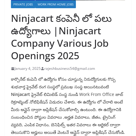
PRIVATE JOBS
WORK FROM HOME JOBS
Ninjacart కంపెనీ లో పలు
ఉద్యోగాలు |Ninjacart
Company Various Job
Openings 2025
January 4, 2025
rajeshbusiness54@gmail.com
కార్పొరేట్ కంపెనీ లో ఉద్యోగం కోసం చూస్తున్న నిరుద్యోగులకు గొప్ప
శుభవార్త ప్రైవేట్ రంగ సంస్థలో ప్రముఖ సంస్థ అయినటువంటి
Ninjacart
ప్రైవేట్ లిమిటెడ్ సంస్థ నుండి Work From Office జాబ్
రిక్రూట్మెంట్ నోటిఫికేషన్ విడుదల చేశారు. ఈ ఉద్యోగం లో చేరాలి అంటే
మీరు ఆన్లైన్ ద్వారా అప్లికేషన్ చేసుకోవాల్సి ఉంటుంది. ఈ ఉద్యోగానికి
సంబంధించిన పోస్టుల వివరాలు ,అర్హత వివరాలు, జీతం, ట్రైనింగ్
వ్యవది, ఎంపిక విధానం, బెనిఫిట్స్ ఇతర వివరాలు ఈ ఆర్టికల్ ద్వారా
తెలుసుకొని అర్హులు అయితే వెంటనే ఆన్లైన్ ద్వారా అప్లికేషన్ చేసుకోండి.