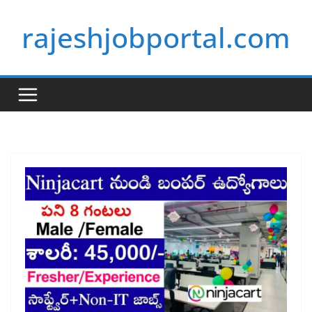
Skip
rajeshjobportal.com
to
content