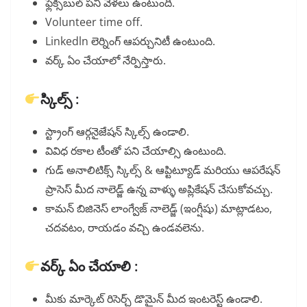
ఫ్లెక్సిబుల్ పని వేళలు ఉంటుంది.
Volunteer time off.
Linkedln లెర్నింగ్ ఆపర్చునిటీ ఉంటుంది.
వర్క్ ఏం చేయాలో నేర్పిస్తారు.
స్కిల్స్ :
స్ట్రాంగ్ ఆర్గనైజేషన్ స్కిల్స్ ఉండాలి.
వివిధ రకాల టీంతో పని చేయాల్సి ఉంటుంది.
గుడ్ అనాలిటిక్స్ స్కిల్స్ & ఆప్టిట్యూడ్ మరియు ఆపరేషన్
ప్రాసెస్ మీద నాలెడ్జ్ ఉన్న వాళ్ళు అప్లికేషన్ చేసుకోవచ్చు.
కామన్ బిజినెస్ లాంగ్వేజ్ నాలెడ్జ్ (ఇంగ్షీషు) మాట్లాడటం,
చదవటం, రాయడం వచ్చి ఉండవలెను.
వర్క్ ఏం చేయాలి :
మీకు మార్కెట్ రిసెర్చ్ డొమైన్ మీద ఇంటరెస్ట్ ఉండాలి.