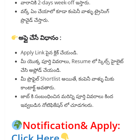
వారానికి 2-days week-off ఇస్తారు.
వర్క్ ఏం చేయాలో కూడా కంపెనీ వాళ్ళు ట్రైనింగ్
ప్రొవైడ్ చేస్తారు.
అప్లై చేసే విధానం :
Apply Link పైన క్లిక్ చేయండి.
మీ యొక్క పూర్తి వివరాలు, Resume లో స్కిల్స్ హైలైట్
చేసి అప్లోడ్ చేయండి.
మీ ప్రొఫైల్ Shortlist అయితే, కంపెనీ వాళ్ళు మీకు
కాంటాక్ట్ అవతారు.
జాబ్ కి సంబంధించిన మరిన్ని పూర్తి వివరాలు కింద
ఇవ్వబడిన నోటిఫికేషన్ లో చూడగలరు.
Notification& Apply:
Click Here