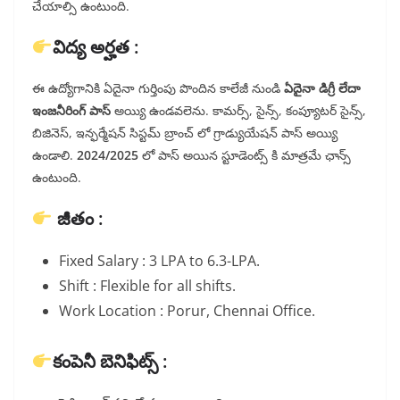
చేయాల్సి ఉంటుంది.
విద్య అర్హత :
ఈ ఉద్యోగానికి ఏదైనా గుర్తింపు పొందిన కాలేజీ నుండి
ఏదైనా డిగ్రీ లేదా
ఇంజనీరింగ్ పాస్
అయ్యి ఉండవలెను. కామర్స్, సైన్స్, కంప్యూటర్ సైన్స్,
బిజినెస్, ఇన్ఫర్మేషన్ సిస్టమ్ బ్రాంచ్ లో గ్రాడ్యుయేషన్ పాస్ అయ్యి
ఉండాలి.
2024/2025
లో పాస్ అయిన స్టూడెంట్స్ కి మాత్రమే ఛాన్స్
ఉంటుంది.
జీతం :
Fixed Salary : 3 LPA to 6.3-LPA.
Shift : Flexible for all shifts.
Work Location : Porur, Chennai Office.
కంపెనీ బెనిఫిట్స్ :