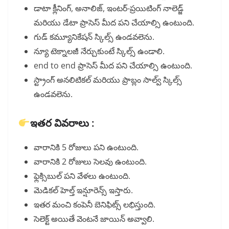
డాటా క్లీనింగ్, అనాలిజ్, ఇంటర్-ప్రయిటింగ్ నాలెడ్జ్
మరియు డేటా ప్రాసెస్ మీద పని చేయాల్సి ఉంటుంది.
గుడ్ కమ్యూనికేషన్ స్కిల్స్ ఉండవలెను.
న్యూ టెక్నాలజీ నేర్చుకుంటే స్కిల్స్ ఉండాలి.
end to end ప్రాసెస్ మీద పని చేయాల్సి ఉంటుంది.
స్ట్రాంగ్ అనలిటికల్ మరియు ప్రాబ్లం సాల్వ్ స్కిల్స్
ఉండవలెను.
ఇతర వివరాలు :
వారానికి 5 రోజులు పని ఉంటుంది.
వారానికి 2 రోజులు సెలవు ఉంటుంది.
ఫ్లెక్సిబుల్ పని వేళలు ఉంటుంది.
మెడికల్ హెల్త్ ఇన్షూరెన్స్ ఇస్తారు.
ఇతర మంచి కంపెనీ బెనిఫిట్స్ లభిస్తుంది.
సెలెక్ట్ అయితే వెంటనే జాయిన్ అవ్వాలి.