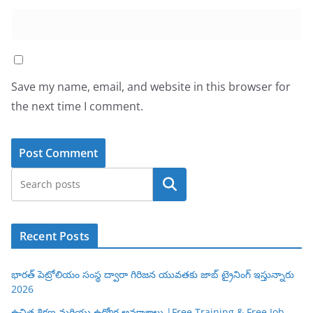
Save my name, email, and website in this browser for
the next time I comment.
Search
Recent Posts
భారత్ పెట్రోలియం సంస్థ ద్వారా గిరిజన యువతకు జాబ్ ట్రైనింగ్ ఇస్తున్నారు
2026
ఉచిత శిక్షణ మరియు ఉద్యోగ అవకాశాలు |Free Training & Free Job