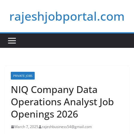
Skip
rajeshjobportal.com
to
content
PRIVATE JOBS
NIQ Company Data
Operations Analyst Job
Openings 2026
March 7, 2025
rajeshbusiness54@gmail.com