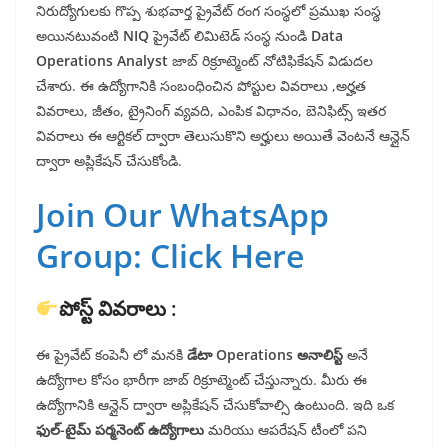
నిరుద్యోగులకు గొప్ప శుభవార్త ప్రైవేట్ రంగ సంస్థలో ప్రముఖ సంస్థ
అయినటువంటి
NIQ
ప్రైవేట్ లిమిటెడ్ సంస్థ నుండి
Data
Operations Analyst
జాబ్ రిక్రూట్మెంట్ నోటిఫికేషన్ విడుదల
చేశారు. ఈ ఉద్యోగానికి సంబంధించిన పోస్టుల వివరాలు ,అర్హత
వివరాలు, జీతం, ట్రైనింగ్ వ్యవది, ఎంపిక విధానం, బెనిఫిట్స్ ఇతర
వివరాలు ఈ ఆర్టికల్ ద్వారా తెలుసుకొని అర్హులు అయితే వెంటనే ఆన్లైన్
ద్వారా అప్లికేషన్ చేసుకోండి.
Join Our WhatsApp
Group: Click Here
పోస్ట్ వివరాలు :
ఈ ప్రైవేట్ కంపెనీ లో మనకి
డేటా Operations అనాలిస్ట్
అనే
ఉద్యోగాల కోసం భారీగా జాబ్ రిక్రూట్మెంట్ చేస్తున్నారు. మీరు ఈ
ఉద్యోగానికి ఆన్లైన్ ద్వారా అప్లికేషన్ చేసుకోవాల్సి ఉంటుంది. ఇది ఒక
ఫుల్-టైమ్ పర్మనెంట్ ఉద్యోగాలు
మరియు ఆపరేషన్ టీంలో పని