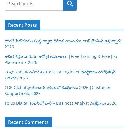
Search
Recent Posts
భారత్ పెట్రోలియం సంస్థ ద్వారా గిరిజన యువతకు జాబ్ ట్రైనింగ్ ఇస్తున్నారు
2026
ఉచిత శిక్షణ మరియు ఉద్యోగ అవకాశాలు |Free Training & Free Job
Placements 2026
Cognizant కంపెనీలో Azure Data Engineer ఉద్యోగాలు నోటిఫికేషన్
విడుదల 2026
CDK Global హైదరాబాద్ ఆఫీసులో ఉద్యోగాలు 2026 |Customer
Support జాబ్స్ 2026
Telus Digital కంపెనీలో భారీగా Business Analyst ఉద్యోగాలు 2026
Recent Comments