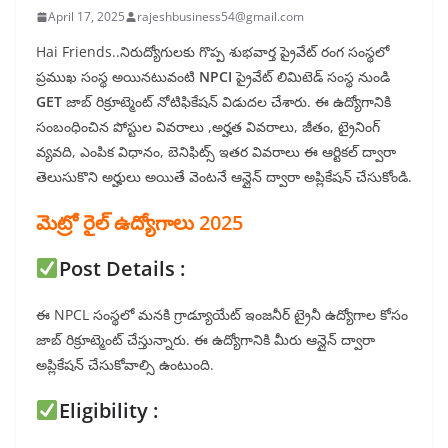
April 17, 2025
rajeshbusiness54@gmail.com
Hai Friends..నిరుద్యోగులకు గొప్ప శుభవార్త ప్రైవేట్ రంగ సంస్థలో
ప్రముఖ సంస్థ అయినటువంటి
NPCI
ప్రైవేట్ లిమిటెడ్ సంస్థ నుండి
GET
జాబ్ రిక్రూట్మెంట్ నోటిఫికేషన్ విడుదల చేశారు. ఈ ఉద్యోగానికి
సంబంధించిన పోస్టుల వివరాలు ,అర్హత వివరాలు, జీతం, ట్రైనింగ్
వ్యవది, ఎంపిక విధానం, బెనిఫిట్స్ ఇతర వివరాలు ఈ ఆర్టికల్ ద్వారా
తెలుసుకొని అర్హులు అయితే వెంటనే ఆన్లైన్ ద్వారా అప్లికేషన్ చేసుకోండి.
మెట్రో రైల్ ఉద్యోగాలు 2025
Post Details :
ఈ NPCL సంస్థలో మనకి గ్రాడ్యూయేట్ ఇంజనీర్ ట్రైనీ ఉద్యోగాల కోసం
జాబ్ రిక్రూట్మెంట్ చేస్తున్నారు. ఈ ఉద్యోగానికి మీరు ఆన్లైన్ ద్వారా
అప్లికేషన్ చేసుకోవాల్సి ఉంటుంది.
Eligibility :