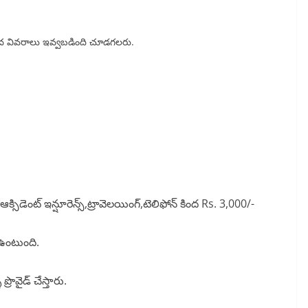
కింద వివరాలు ఇవ్వబడింది చూడగలరు.
ఆక్సిడెంట్ ఇన్షూరెన్స్,ట్రావెలయింగ్,టెలిఫోన్ కింద Rs. 3,000/-
 ఉంటుంది.
రొవైడ్ చేస్తారు.