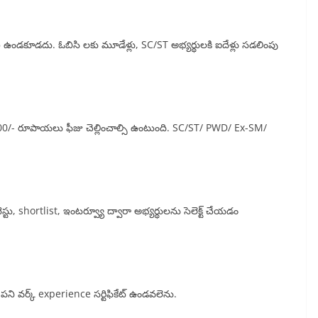
ించి ఉండకూడదు. ఓబిసి లకు మూడేళ్లు, SC/ST అభ్యర్థులకి ఐదేళ్లు సడలింపు
. 300/- రూపాయలు ఫీజు చెల్లించాల్సి ఉంటుంది. SC/ST/ PWD/ Ex-SM/
స్టు, shortlist, ఇంటర్వ్యూ ద్వారా అభ్యర్థులను సెలెక్ట్ చేయడం
ీ పని వర్క్ experience సర్టిఫికేట్ ఉండవలెను.