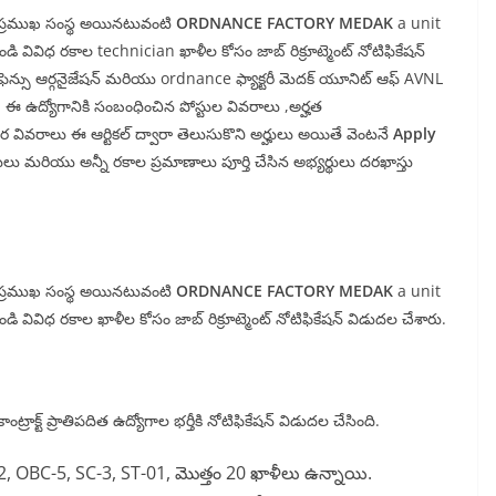
ులకి ప్రముఖ సంస్థ అయినటువంటి
ORDNANCE FACTORY MEDAK
a unit
ండి వివిధ రకాల technician ఖాళీల కోసం జాబ్ రిక్రూట్మెంట్ నోటిఫికేషన్
ెన్సు ఆర్గనైజేషన్ మరియు ordnance ఫ్యాక్టరీ మెదక్ యూనిట్ ఆఫ్ AVNL
. ఈ ఉద్యోగానికి సంబంధించిన పోస్టుల వివరాలు ,అర్హత
తర వివరాలు ఈ ఆర్టికల్ ద్వారా తెలుసుకొని అర్హులు అయితే వెంటనే
Apply
ులు మరియు అన్నీ రకాల ప్రమాణాలు పూర్తి చేసిన అభ్యర్థులు దరఖాస్తు
ులకి ప్రముఖ సంస్థ అయినటువంటి
ORDNANCE FACTORY MEDAK
a unit
ండి వివిధ రకాల ఖాళీల కోసం జాబ్ రిక్రూట్మెంట్ నోటిఫికేషన్ విడుదల చేశారు.
కాంట్రాక్ట్ ప్రాతిపదిత ఉద్యోగాల భర్తీకి నోటిఫికేషన్ విడుదల చేసింది.
, OBC-5, SC-3, ST-01, మొత్తం 20 ఖాళీలు ఉన్నాయి.