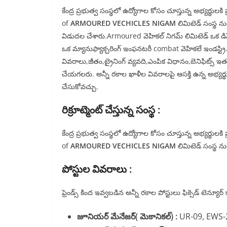
కేంద్ర ప్రభుత్వ సంస్థలో ఉద్యోగాల కోసం చూస్తున్న అభ్యర్థ
of
ARMOURED VECHICLES NIGAM
లిమిటెడ్ సంస్థ ను
విడుదల చేశారు.Armoured వెహికల్ నిగమ్ లిమిటెడ్ ఒక డిఫ
ఒక మ్యానుఫ్యాక్చరింగ్ ఇంఫనటరీ combat వెహికలే ఇండస్ట్రి
వివరాలు,జీతం,ట్రైనింగ్ వ్యవది,ఎంపిక విధానం,బెనిఫిట్స్ ఇ
చేయగలరు. అన్నీ రకాల ఖాళీల వివరాలపై ఆసక్తి ఉన్న అభ్యర్థ
చేసుకోవచ్చు.
రిక్రూట్మెంట్ చేస్తున్న సంస్థ :
కేంద్ర ప్రభుత్వ సంస్థలో ఉద్యోగాల కోసం చూస్తున్న అభ్యర్థ
of
ARMOURED VECHICLES NIGAM
లిమిటెడ్ సంస్థ ను
పోస్టుల వివరాలు :
ఫ్రెండ్స్ కింద ఇవ్వబడిన అన్నీ రకాల పోస్టులు ఫిక్సెడ్ టెన్యూర్ 
జూనియర్ మేనేజర్( మెకానికల్) :
UR-09, EWS-2