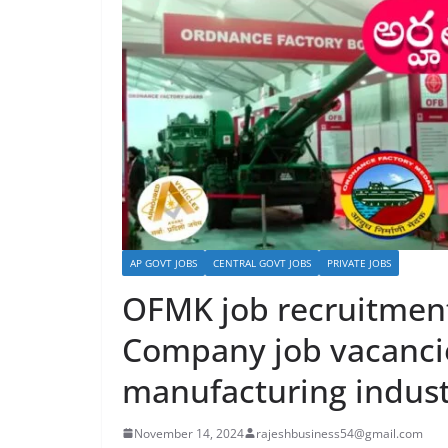
AP GOVT JOBS
CENTRAL GOVT JOBS
PRIVATE JOBS
OFMK job recruitmen
Company job vacanci
manufacturing indust
November 14, 2024
rajeshbusiness54@gmail.com