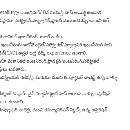
tallurgy ఇంజనీరింగ్/ B.Sc కెమిస్త్రీ పాస్ అయ్యి ఉండాలి.
ప్లొమా ఎలెక్ట్రికల్,ఎలక్ట్రానిక్,ప్లాంట్ మెయింటెనెన్స్ ఇంజనీరింగ్
మెకానికల్ ఇంజనీరింగ్( టూల్ & డీ ).
 ఇంజనీరింగ్/ఆటోమొబైల్/ఎలెక్ట్రికల్/ఎలక్ట్రానిక్ ఇంజనీరింగ్ పాస్
ైన్(CAD).అర్హత బట్టి వర్క్ experience ఉండాలి.
లొమా మెకానికల్ ఇంజనీరింగ్,ప్రొడక్షన్ ఇంజనీరింగ్,ఎలెక్ట్రికల్
ర్హులు అవతారు.
, ఇండస్ట్రియల్ రిలేషన్స్ మరియు మంచి కంప్యూటర్ నాలెడ్జ్ ఉన్న వాళ్ళు
ేజ్మెంట్ /సప్లయ్ చైన్ మ్యానేజ్మెంట్ పాస్ అయిన వాళ్ళు అప్లికేషన్
ience ఉండాలి.
ప్యూటర్ నాలెడ్జ్, మంచి కమ్యూనికేషన్ స్కిల్స్ ఉన్న అప్లికేషన్