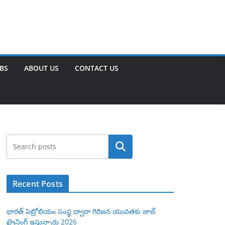
OBS
ABOUT US
CONTACT US
Search
Recent Posts
భారత్ పెట్రోలియం సంస్థ ద్వారా గిరిజన యువతకు జాబ్
ట్రైనింగ్ ఇస్తున్నారు 2026