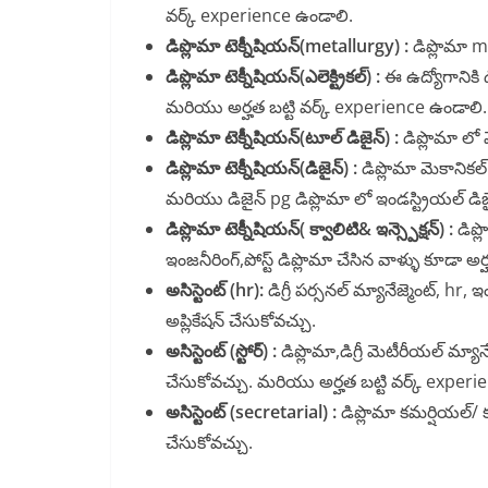
వర్క్ experience ఉండాలి.
డిప్లొమా టెక్నీషియన్(metallurgy) :
డిప్లొమా me
డిప్లొమా టెక్నీషియన్(ఎలెక్ట్రికల్) :
ఈ ఉద్యోగానికి డి
మరియు అర్హత బట్టి వర్క్ experience ఉండాలి.
డిప్లొమా టెక్నీషియన్(టూల్ డిజైన్) :
డిప్లొమా లో 
డిప్లొమా టెక్నీషియన్(డిజైన్) :
డిప్లొమా మెకానికల్
మరియు డిజైన్ pg డిప్లొమా లో ఇండస్ట్రియల్ డిజ
డిప్లొమా టెక్నీషియన్( క్వాలిటి& ఇన్స్పెక్షన్) :
డిప్
ఇంజనీరింగ్,పోస్ట్ డిప్లొమా చేసిన వాళ్ళు కూడా అ
అసిస్టెంట్ (hr):
డిగ్రీ పర్సనల్ మ్యానేజ్మెంట్, hr
అప్లికేషన్ చేసుకోవచ్చు.
అసిస్టెంట్ (స్టోర్) :
డిప్లొమా,డిగ్రీ మెటీరీయల్ మ్యాన
చేసుకోవచ్చు. మరియు అర్హత బట్టి వర్క్ exper
అసిస్టెంట్ (secretarial) :
డిప్లొమా కమర్షియల్/ కం
చేసుకోవచ్చు.