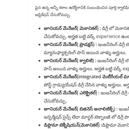
పైన ఉన్న అన్నీ రకాల ఉద్యోగానికి సంబంధించిన పూర్తి క్వాలి
అప్లికేషన్ చేసుకోవచ్చు.
జూనియర్ మేనేజర్( మెకానికల్) :
డిగ్రీ లో మెకా
చేసుకోవచ్చు. అర్హత బట్టి వర్క్ experience ఉండ
జూనియర్ మేనేజర్( ప్రొడక్షన్) :
ఇంజనీరింగ్ డిగ్రీ
మ్యానుఫ్యాక్చరింగ్ పాస్ అయిన వాళ్ళు అర్హులు.
జూనియర్ మేనేజర్( క్వాలిటి) :
ఇంజనీరింగ్ డిగ్రీ ల
పాస్ అయిన వాళ్ళు అర్హులు. అర్హత బట్టి వర్క్ 
జూనియర్ మేనేజర్(integrated మెటీరీయల్ మ్యాన
పోస్ట్ గ్రాడ్యుయేషన్ డిగ్రీ చేసిన వాళ్ళు అర్హులు.
జూనియర్ మేనేజర్( ఎలెక్ట్రికల్) :
ఇంజనీరింగ్ డిగ్రీ
చేసుకోవచ్చు.
జూనియర్ మేనేజర్( బిజినెస్ అనాలిటిక్స్) :
ఇంజనీర
ఇన్ఫర్మేషన్ సైన్స్ లేదా మాస్టర్ టెక్నాలజీ లో డిగ్ర
డిప్లొమా టెక్నీషియన్(మెకానికల్) :
డిప్లొమా మెకాని