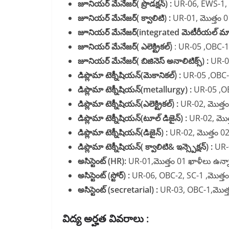
జూనియర్ మేనేజర్( ప్రొడక్షన్) :
UR-06, EWS-1, O
జూనియర్ మేనేజర్( క్వాలిటి) :
UR-01, మొత్తం 0
జూనియర్ మేనేజర్(integrated మెటీరీయల్ మ్యాన
జూనియర్ మేనేజర్( ఎలెక్ట్రికల్)
: UR-05 ,OBC-1
జూనియర్ మేనేజర్( బిజినెస్ అనాలిటిక్స్) :
UR-03
డిప్లొమా టెక్నీషియన్(మెకానికల్) :
UR-05 ,OBC-2
డిప్లొమా టెక్నీషియన్(metallurgy) :
UR-05 ,OB
డిప్లొమా టెక్నీషియన్(ఎలెక్ట్రికల్) :
UR-02, మొత్తం
డిప్లొమా టెక్నీషియన్(టూల్ డిజైన్) :
UR-02, మొత
డిప్లొమా టెక్నీషియన్(డిజైన్) :
UR-02, మొత్తం 02
డిప్లొమా టెక్నీషియన్( క్వాలిటి& ఇన్స్పెక్షన్) :
UR-0
అసిస్టెంట్ (HR):
UR-01,మొత్తం 01 ఖాళీలు ఉన్
అసిస్టెంట్ (స్టోర్) :
UR-06, OBC-2, SC-1 ,మొత్తం
అసిస్టెంట్ (secretarial) :
UR-03, OBC-1,మొత్త
విద్య అర్హత వివరాలు :