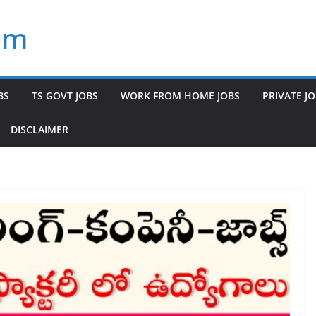
om
BS
TS GOVT JOBS
WORK FROM HOME JOBS
PRIVATE J
DISCLAIMER