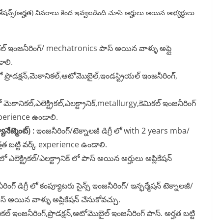
ఫికేషన్స్(అర్హత) వివరాలు కింద ఇవ్వబడింది చూసి అర్హులు అయిన అభ్యర్థులు
నికల్ ఇంజనీరింగ్/ mechatronics పాస్ అయిన వాళ్ళు అప్లై
ాలి.
 లో ప్రొడక్షన్,మెకానికల్,ఆటోమొబైల్,ఇండస్ట్రియల్ ఇంజనీరింగ్,
ో మెకానికల్,ఎలెక్ట్రికల్,ఎలక్ట్రానిక్,metallurgy,కెమికల్ ఇంజనీరింగ్
experience ఉండాలి.
ేజ్మెంట్) :
ఇంజనీరింగ్/టెక్నాలజీ డిగ్రీ లో with 2 years mba/
 అర్హత బట్టి వర్క్ experience ఉండాలి.
 లో ఎలెక్ట్రికల్/ఎలక్ట్రానిక్ లో పాస్ అయిన అర్హులు అప్లికేషన్
ింగ్ డిగ్రీ లో కంప్యూటరు సైన్స్ ఇంజనీరింగ్/ ఇన్ఫర్మేషన్ టెక్నాలజీ/
ీ పాస్ అయిన వాళ్ళు అప్లికేషన్ చేసుకోవచ్చు.
కల్ ఇంజనీరింగ్,ప్రొడక్షన్,ఆటోమొబైల్ ఇంజనీరింగ్ పాస్. అర్హత బట్టి