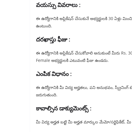
వయస్సు వివరాలు :
ఈ ఉద్యోగానికి అప్లికేషన్ చేసుకునే అభ్యర్థులకి 30 ఏళ్లు మ
ఉంటుంది.
దరఖాస్తు ఫీజు :
ఈ ఉద్యోగానికి అప్లికేషన్ చేసుకోవాలి అనుకుంటే మీరు Rs
Female అభ్యర్థులకి ఎటువంటి ఫీజు ఉండదు.
ఎంపిక విధానం :
ఈ ఉద్యోగానికి మీ విద్య అర్హతలు, పని అనుభవం, స్క్రీనింగ్ టె
జరుగుతుంది.
కావాల్సిన డాక్యుమెంట్స్ :
మీ విద్య అర్హత బట్టి మీ అర్హత మార్కుల మేమో/సర్టిఫికేట్, మ