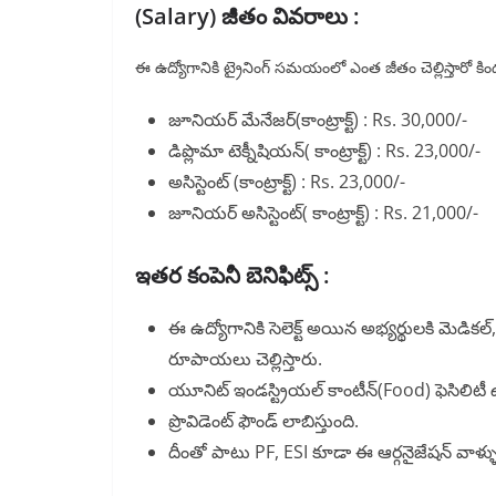
(Salary) జీతం వివరాలు :
ఈ ఉద్యోగానికి ట్రైనింగ్ సమయంలో ఎంత జీతం చెల్లిస్తారో 
జూనియర్ మేనేజర్(కాంట్రాక్ట్) : Rs. 30,000/-
డిప్లొమా టెక్నీషియన్( కాంట్రాక్ట్) : Rs. 23,000/-
అసిస్టెంట్ (కాంట్రాక్ట్) : Rs. 23,000/-
జూనియర్ అసిస్టెంట్( కాంట్రాక్ట్) : Rs. 21,000/-
ఇతర కంపెనీ బెనిఫిట్స్ :
ఈ ఉద్యోగానికి సెలెక్ట్ అయిన అభ్యర్థులకి మెడికల్,
రూపాయలు చెల్లిస్తారు.
యూనిట్ ఇండస్ట్రియల్ కాంటీన్(Food) ఫెసిలిటీ
ప్రొవిడెంట్ ఫౌండ్ లాబిస్తుంది.
దీంతో పాటు PF, ESI కూడా ఈ ఆర్గనైజేషన్ వాళ్ళు ప్