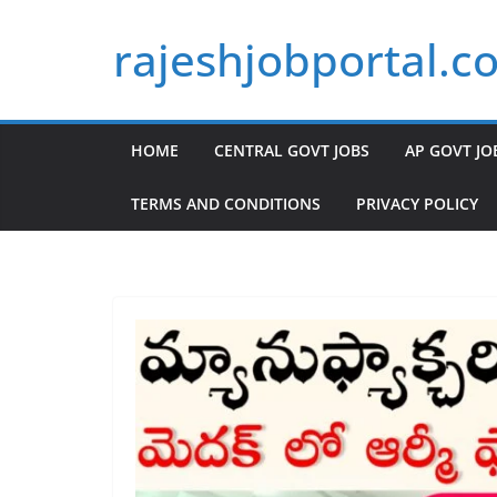
Skip
rajeshjobportal.c
to
content
HOME
CENTRAL GOVT JOBS
AP GOVT JO
TERMS AND CONDITIONS
PRIVACY POLICY