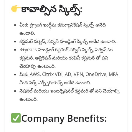
కావాల్సిన స్కిల్స్:
మీకు స్ట్రాంగ్ ఇంగ్షీషు కమ్యూనికేషన్ స్కిల్స్ అనేది
ఉండాలి.
కస్టమర్ సర్విస్, సర్విస్ హండ్లింగ్ స్కిల్స్ అనేది ఉండాలి.
3+years హండ్లింగ్ కస్టమర్ సర్విస్ స్కిల్స్, సర్విస్ టు
కస్టమర్, అప్లికేషన్ మరియు కంపెనీ కస్టమర్ తో పని
చేయాల్సి ఉంటుంది.
మీకు AWS, Citrix VDI, AD, VPN, OneDrive, MFA
మీద వర్క్ ఎక్స్పీరియన్స్ అనేది ఉండాలి.
నేషనల్ మరియు ఇంటర్నేషనల్ కస్టమర్ తో పని చేయాల్సి
ఉంటుంది.
Company Benefits: