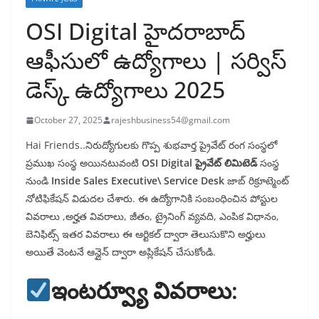
OSI Digital హైదరాబాద్
ఆఫీసులో ఉద్యోగాలు | సర్విస్
డెస్క్ ఉద్యోగాలు 2025
October 27, 2025
rajeshbusiness54@gmail.com
Hai Friends..నిరుద్యోగులకు గొప్ప శుభవార్త ప్రైవేట్ రంగ సంస్థలో
ప్రముఖ సంస్థ అయినటువంటి
OSI Digital ప్రైవేట్ లిమిటెడ్
సంస్థ
నుండి
Inside Sales Executive\ Service Desk
జాబ్ రిక్రూట్మెంట్
నోటిఫికేషన్ విడుదల చేశారు. ఈ ఉద్యోగానికి సంబంధించిన పోస్టుల
వివరాలు ,అర్హత వివరాలు, జీతం, ట్రైనింగ్ వ్యవది, ఎంపిక విధానం,
బెనిఫిట్స్ ఇతర వివరాలు ఈ ఆర్టికల్ ద్వారా తెలుసుకొని అర్హులు
అయితే వెంటనే ఆన్లైన్ ద్వారా అప్లికేషన్ చేసుకోండి.
ఇంటర్వ్యూ వివరాలు: