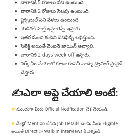
వారానికి 5 రోజులు పని ఉంటుంది.
వారానికి 2 రోజులు సెలవు ఉంటుంది.
ఫ్లెక్సిబుల్ పని వేళలు ఉంటుంది.
మెడికల్ హెల్త్ ఇన్షూరెన్స్ ఇస్తారు.
ఇతర మంచి కంపెనీ బెనిఫిట్స్ లభిస్తుంది.
సెలెక్ట్ అయితే వెంటనే జాయిన్ అవ్వాలి.
వారానికి 2-days week-off ఇస్తారు.
వర్క్ ఏం చేయాలో కూడా కంపెనీ వాళ్ళు ట్రైనింగ్ ప్రొవైడ్
చేస్తారు.
✍️ఎలా అప్లై చేయాలి అంటే:
ముందుగా మీరు Official Notification చెక్ చేయండి.
దీంట్లో Mention చేసిన Job Details చూసి, మీరు Eligible
అయితే Direct గా Walk-in interviews కి వెళ్ళండి.