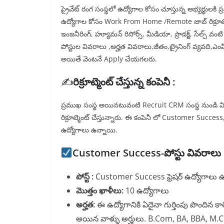
ప్రైవేట్ రంగ సంస్థలో ఉద్యోగాల కోసం చూస్తున్న అభ్యర్థు
ఉద్యోగాల కోసం Work From Home /Remote జాబ్ రిక్రూట్మెంట
ఇంజనీరింగ్, హ్యూమన్ రిసోర్స్, మీడియా, ప్రాడక్ట్, సేల్స్ వంటి
పోస్టుల వివరాలు ,అర్హత వివరాలు,జీతం,ట్రైనింగ్ వ్యవది,ఎంప
అయితే వెంటనే Apply చేయగలరు.
✍️
రిక్రూట్మెంట్ చేస్తున్న కంపెనీ :
ప్రముఖ సంస్థ అయినటువంటి Recruit CRM సంస్థ నుండి 
రిక్రూట్మెంట్ చేస్తున్నారు. ఈ కంపెనీ లో Customer Succ
ఉద్యోగాలు ఉన్నాయి.
Customer Success-పోస్టు వివరాలు 
పోస్ట్ :
Customer Success ఫ్రెషర్ ఉద్యోగాలు 
మొత్తం ఖాళీలు:
10 ఉద్యోగాలు
అర్హత:
ఈ ఉద్యోగానికి ఏదైనా గుర్తింపు పొందిన కాల
అయిన వాళ్ళు అర్హులు. B.Com, BA, BBA, M.Co