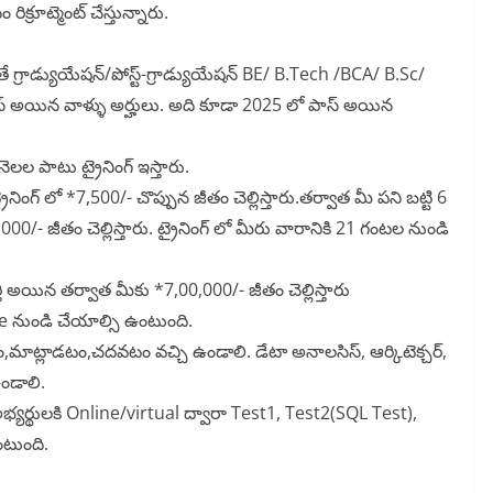
క్రూట్మెంట్ చేస్తున్నారు.
తే గ్రాడ్యుయేషన్/పోస్ట్-గ్రాడ్యుయేషన్ BE/ B.Tech /BCA/ B.Sc/
స్ అయిన వాళ్ళు అర్హులు. అది కూడా 2025 లో పాస్ అయిన
ెలల పాటు ట్రైనింగ్ ఇస్తారు.
ింగ్ లో *7,500/- చొప్పున జీతం చెల్లిస్తారు.తర్వాత మీ పని బట్టి 6
5,000/- జీతం చెల్లిస్తారు. ట్రైనింగ్ లో మీరు వారానికి 21 గంటల నుండి
్తి అయిన తర్వాత మీకు *7,00,000/- జీతం చెల్లిస్తారు
ుండి చేయాల్సి ఉంటుంది.
మాట్లాడటం,చదవటం వచ్చి ఉండాలి. డేటా అనాలసిస్, ఆర్కిటెక్చర్,
ండాలి.
భ్యర్థులకి Online/virtual ద్వారా Test1, Test2(SQL Test),
టుంది.