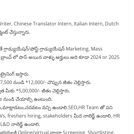
riter, Chinese Translator Intern, Italian Intern, Dutch
ంట్ చేస్తున్నారు.
తే గ్రాడ్యుయేషన్/పోస్ట్-గ్రాడ్యుయేషన్ Marketing, Mass
్రాంచ్ లో పాస్ అయిన వాళ్ళు అర్హులు.అది కూడా 2024 or 2025
రైనింగ్ ఇస్తారు.
7,500 నుండి *12,000/- చొప్పున జీతం చెల్లిస్తారు.
త మీకు *5,00,000/- జీతం చెల్లిస్తారు.
ుండి చేయాల్సి ఉంటుంది.
ం,మాట్లాడటం,చదవటం వచ్చి ఉండాలి.SEO,HR Team తో పని
g CVs, freshers hiring, stakeholders మీద నాలెడ్జ్ ఉండాలి, HR
D నాలెడ్జ్ ఉండాలి.
్యర్థులకి Online/virtual ద్వారా Screening, Shortlisting,