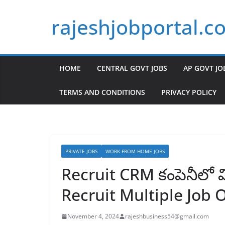
Skip
rajeshjobportal.c
to
content
HOME
CENTRAL GOVT JOBS
AP GOVT JO
TERMS AND CONDITIONS
PRIVACY POLICY
PRIVATE JOBS
WORK FROM HOME JOBS
Recruit CRM కంపెనీలో వ
Recruit Multiple Job
November 4, 2024
rajeshbusiness54@gmail.com