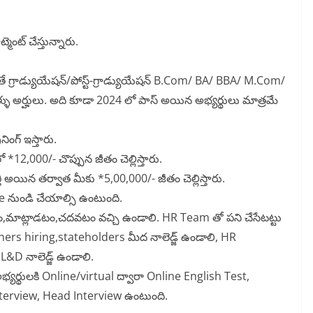
ెంట్ చేస్తున్నారు.
ితే గ్రాడ్యుయేషన్/పోస్ట్-గ్రాడ్యుయేషన్ B.Com/ BA/ BBA/ M.Com/
ళు అర్హులు. అది కూడా 2024 లో పాస్ అయిన అభ్యర్థులు మాత్రమే
ింగ్ ఇస్తారు.
ో *12,000/- చొప్పున జీతం చెల్లిస్తారు.
తి అయిన తర్వాత మీకు *5,00,000/- జీతం చెల్లిస్తారు.
ుండి చేయాల్సి ఉంటుంది.
,మాట్లాడటం,చదవటం వచ్చి ఉండాలి. HR Team తో పని చేసేటట్టు
eshers hiring,stateholders మీద నాలెడ్జ్ ఉండాలి, HR
D నాలెడ్జ్ ఉండాలి.
భ్యర్థులకి Online/virtual ద్వారా Online English Test,
terview, Head Interview ఉంటుంది.