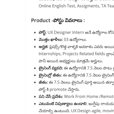
Online English Test, Assigments, TA Tea
Product -పోస్టు వివరాలు :
పోస్ట్:
UX Designer Intern అనే ఉద్యోగాల కోసం రిక
మొత్తం ఖాళీలు:
03 ఉద్యోగాలు.
అర్హత:
ఫ్రెషర్స్/కొత్త వాళ్ళకి అవకాశం ఎవరు అయ
Internships, Projects Related fields బ్రాం
పాస్ అయిన అభ్యర్థులు మాత్రమే అర్హులు.
ట్రైనింగ్ వ్యవది:
ఈ ఉద్యోగానికి 7.5 నెలల పాటు ట్ర
ట్రైనింగ్లో జీతం:
ఈ ఉద్యోగానికి 7.5 నెలల ట్రైనింగ్
జీతం:
ఈ 7.5 నెలలు ట్రైనింగ్ పూర్తి అయిన తర్
పోస్ట్ కి promote చేస్తారు.
పని చేసే ప్రదేశం:
Work From Home /Remote న
ఎటువంటి నిపుణ్యాలు ఉండాలి:
ఇంగ్షీషు రాయడం,మ
చేయాల్సి ఉంటుంది. UX Design agile, moving en