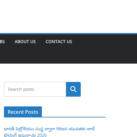
OBS
ABOUT US
CONTACT US
Search
Recent Posts
భారత్ పెట్రోలియం సంస్థ ద్వారా గిరిజన యువతకు జాబ్
ట్రైనింగ్ ఇస్తున్నారు 2026