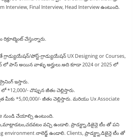
m Interview, Final Interview, Head Interview ఉంటుంది.
్రూట్మెంట్ చేస్తున్నారు.
ితే గ్రాడ్యుయేషన్/పోస్ట్-గ్రాడ్యుయేషన్ UX Designing or Courses,
చ్ లో పాస్ అయిన వాళ్ళు అర్హులు.అది కూడా 2024 or 2025 లో
ైనింగ్ ఇస్తారు.
 లో *12,000/- చొప్పున జీతం చెల్లిస్తారు.
వాత మీకు *5,00,000/- జీతం చెల్లిస్తారు. మరియు Ux Associate
ుండి చేయాల్సి ఉంటుంది.
ాట్లాడటం,చదవటం వచ్చి ఉండాలి. ప్రాడక్ట్నా,డిజైన్లె టీం తో పని
vironment నాలెడ్జ్ ఉండాలి. Clients, ప్రాడక్ట్నా,డిజైన్లె టీం తో