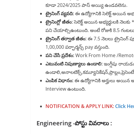
కూడా 2024/2025 పాస్ అయ్యి ఉండవలెను.
ట్రైనింగ్ వ్యవది:
ఈ ఉద్యోగానికి సెలెక్ట్ అయిన అభ
ట్రైనింగ్లో జీతం:
సెలెక్ట్ అయిన అభ్యర్థులకి నెలక
పని చేయాల్సిఉంటుంది. అంటే రోజుకి 8.5 గంటలు
ట్రైనింగ్ తర్వాత జీతం:
ఈ 7.5 నెలలు ట్రైనింగ్ ప
1,00,000 పర్ఫార్మన్స్ pay వస్తుంది.
పని చేసే ప్రదేశం:
Work From Home /Remote న
ఎటువంటి నిపుణ్యాలు ఉండాలి:
ఇంగ్షీషు రాయడం
ఉండాలి,అనాలటిక్స్,కమ్యూనికేషన్,ప్రాబ్లం,ప్రెసెంటే
ఎంపిక విధానం:
ఈ ఉద్యోగానికి అర్హులు అయిన అభ్
Interview ఉంటుంది.
NOTIFICATION & APPLY LINK
:
Click He
Engineering -పోస్టు వివరాలు :