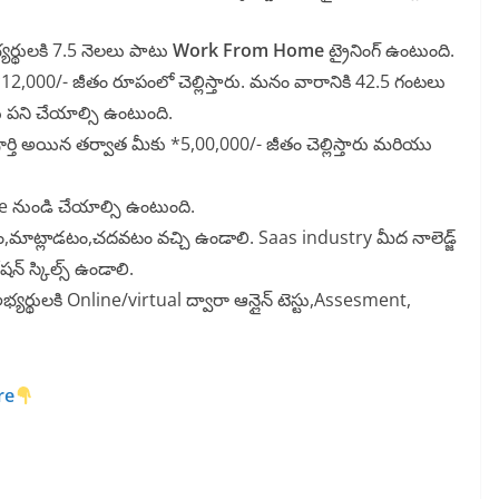
్యర్థులకి 7.5 నెలలు పాటు
Work From Home
ట్రైనింగ్ ఉంటుంది.
ు *12,000/- జీతం రూపంలో చెల్లిస్తారు. మనం వారానికి 42.5 గంటలు
 పని చేయాల్సి ఉంటుంది.
ూర్తి అయిన తర్వాత మీకు *5,00,000/- జీతం చెల్లిస్తారు మరియు
ుండి చేయాల్సి ఉంటుంది.
,మాట్లాడటం,చదవటం వచ్చి ఉండాలి. Saas industry మీద నాలెడ్జ్
షన్ స్కిల్స్ ఉండాలి.
యర్థులకి Online/virtual ద్వారా ఆన్లైన్ టెస్టు,Assesment,
re