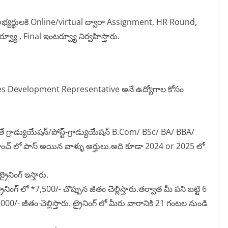
అభ్యర్థులకి Online/virtual ద్వారా Assignment, HR Round,
యూ , Final ఇంటర్వ్యూ నిర్వహిస్తారు.
es Development Representative అనే ఉద్యోగాల కోసం
తే గ్రాడ్యుయేషన్/పోస్ట్-గ్రాడ్యుయేషన్ B.Com/ BSc/ BA/ BBA/
చ్ లో పాస్ అయిన వాళ్ళు అర్హులు.అది కూడా 2024 or 2025 లో
ైనింగ్ ఇస్తారు.
ింగ్ లో *7,500/- చొప్పున జీతం చెల్లిస్తారు.తర్వాత మీ పని బట్టి 6
2,000/- జీతం చెల్లిస్తారు. ట్రైనింగ్ లో మీరు వారానికి 21 గంటల నుండి