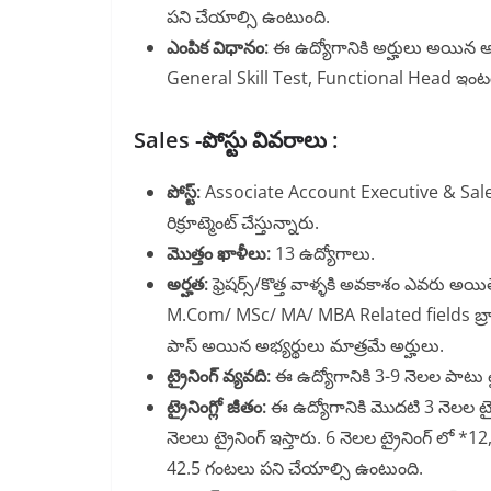
పని చేయాల్సి ఉంటుంది.
ఎంపిక విధానం:
ఈ ఉద్యోగానికి అర్హులు అయిన 
General Skill Test, Functional Head ఇంటర్వ్
Sales -పోస్టు వివరాలు :
పోస్ట్:
Associate Account Executive & Sal
రిక్రూట్మెంట్ చేస్తున్నారు.
మొత్తం ఖాళీలు:
13 ఉద్యోగాలు.
అర్హత:
ఫ్రెషర్స్/కొత్త వాళ్ళకి అవకాశం ఎవరు అయి
M.Com/ MSc/ MA/ MBA Related fields బ్రాం
పాస్ అయిన అభ్యర్థులు మాత్రమే అర్హులు.
ట్రైనింగ్ వ్యవది:
ఈ ఉద్యోగానికి 3-9 నెలల పాటు ట్ర
ట్రైనింగ్లో జీతం:
ఈ ఉద్యోగానికి మొదటి 3 నెలల ట్రైన
నెలలు ట్రైనింగ్ ఇస్తారు. 6 నెలల ట్రైనింగ్ లో *1
42.5 గంటలు పని చేయాల్సి ఉంటుంది.