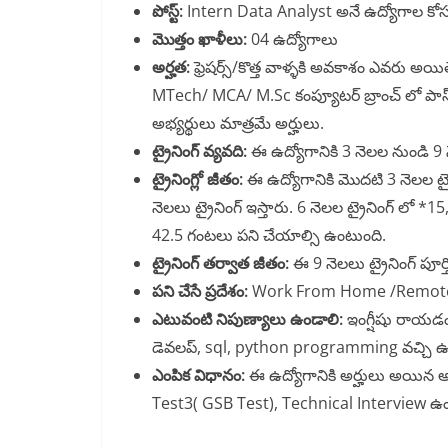
పోస్ట్:
Intern Data Analyst అనే ఉద్యోగాల కోసం రి
మొత్తం ఖాళీలు:
04 ఉద్యోగాలు
అర్హత:
ఫ్రెషర్స్/కొత్త వాళ్ళకి అవకాశం ఎవరు అయి
MTech/ MCA/ M.Sc కంప్యూటర్ బ్రాంచ్ లో పా
అభ్యర్థులు మాత్రమే అర్హులు.
ట్రైనింగ్ వ్యవది:
ఈ ఉద్యోగానికి 3 నెలల నుండి 9 న
ట్రైనింగ్లో జీతం:
ఈ ఉద్యోగానికి మొదటి 3 నెలల ట్రైన
నెలలు ట్రైనింగ్ ఇస్తారు. 6 నెలల ట్రైనింగ్ లో *1
42.5 గంటలు పని చేయాల్సి ఉంటుంది.
ట్రైనింగ్ తర్వాత జీతం:
ఈ 9 నెలలు ట్రైనింగ్ పూర
పని చేసే ప్రదేశం:
Work From Home /Remote న
ఎటువంటి నిపుణ్యాలు ఉండాలి:
ఇంగ్షీషు రాయడం,
డెవలప్, sql, python programming వచ్చి ఉ
ఎంపిక విధానం:
ఈ ఉద్యోగానికి అర్హులు అయిన అ
Test3( GSB Test), Technical Interview ఉం