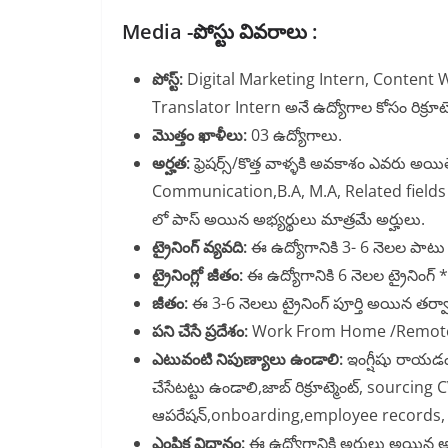
Media -పోస్టు వివరాలు :
పోస్ట్:
Digital Marketing Intern, Content W
Translator Intern అనే ఉద్యోగాల కోసం రిక్రూట్మె
మొత్తం ఖాళీలు:
03 ఉద్యోగాలు.
అర్హత:
ఫ్రెషర్స్/కొత్త వాళ్ళకి అవకాశం ఎవరు అయి
Communication,B.A, M.A, Related fields బ
లో పాస్ అయిన అభ్యర్థులు మాత్రమే అర్హులు.
ట్రైనింగ్ వ్యవది:
ఈ ఉద్యోగానికి 3- 6 నెలల పాటు ట్
ట్రైనింగ్లో జీతం:
ఈ ఉద్యోగానికి 6 నెలల ట్రైనింగ్ *
జీతం:
ఈ 3-6 నెలలు ట్రైనింగ్ పూర్తి అయిన తర్వా
పని చేసే ప్రదేశం:
Work From Home /Remote న
ఎటువంటి నిపుణ్యాలు ఉండాలి:
ఇంగ్షీషు రాయడ
చేసేటట్టు ఉండాలి,జాబ్ రిక్రూట్మెంట్, sourcin
ఆపరేషన్,onboarding,employee records, L&
ఎంపిక విధానం:
ఈ ఉద్యోగానికి అర్హులు అయిన అభ