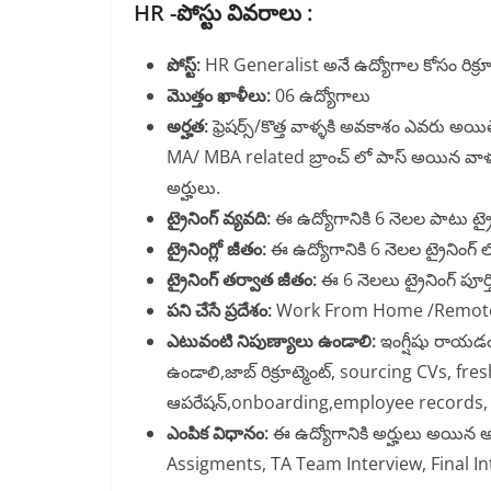
HR -పోస్టు వివరాలు :
పోస్ట్:
HR Generalist అనే ఉద్యోగాల కోసం రిక్రూట్మ
మొత్తం ఖాళీలు:
06 ఉద్యోగాలు
అర్హత:
ఫ్రెషర్స్/కొత్త వాళ్ళకి అవకాశం ఎవరు అయ
MA/ MBA related బ్రాంచ్ లో పాస్ అయిన వాళ్
అర్హులు.
ట్రైనింగ్ వ్యవది:
ఈ ఉద్యోగానికి 6 నెలల పాటు ట్రైన
ట్రైనింగ్లో జీతం:
ఈ ఉద్యోగానికి 6 నెలల ట్రైనింగ్ ల
ట్రైనింగ్ తర్వాత జీతం:
ఈ 6 నెలలు ట్రైనింగ్ పూర్
పని చేసే ప్రదేశం:
Work From Home /Remote న
ఎటువంటి నిపుణ్యాలు ఉండాలి:
ఇంగ్షీషు రాయడం
ఉండాలి,జాబ్ రిక్రూట్మెంట్, sourcing CVs, fr
ఆపరేషన్,onboarding,employee records, L&
ఎంపిక విధానం:
ఈ ఉద్యోగానికి అర్హులు అయిన అ
Assigments, TA Team Interview, Final In