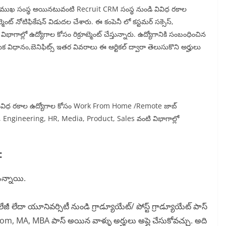
లకి ప్రముఖ సంస్థ అయినటువంటి Recruit CRM సంస్థ నుండి వివిధ రకాల
్ నోటిఫికేషన్ విడుదల చేశారు. ఈ కంపెనీ లో కస్టమర్ సక్సెస్,
 విభాగాల్లో ఉద్యోగాల కోసం రిక్రూట్మెంట్ చేస్తున్నారు. ఉద్యోగానికి సంబంధించిన
ిక విధానం,బెనిఫిట్స్ ఇతర వివరాలు ఈ ఆర్టికల్ ద్వారా తెలుసుకొని అర్హులు
వివిధ రకాల ఉద్యోగాల కోసం Work From Home /Remote జాబ్
ess, Engineering, HR, Media, Product, Sales వంటి విభాగాల్లో
:
ఉన్నాయి.
ేజీ లేదా యూనివర్సిటీ నుండి గ్రాడ్యూయేట్/ పోస్ట్ గ్రాడ్యూయేట్ పాస్
m, MA, MBA పాస్ అయిన వాళ్ళు అర్హులు అప్లై చేసుకోవచ్చు. అది