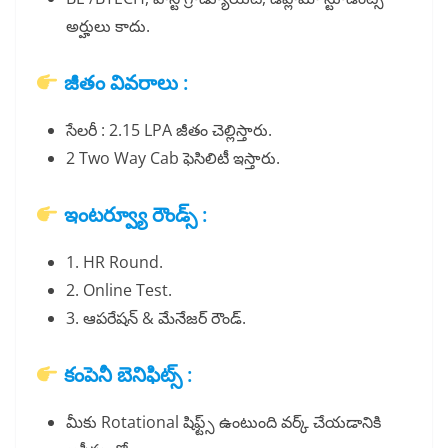
అర్హులు కాదు.
జీతం వివరాలు :
సేలరీ : 2.15 LPA జీతం చెల్లిస్తారు.
2 Two Way Cab ఫెసిలిటీ ఇస్తారు.
ఇంటర్వ్యూ రౌండ్స్ :
1. HR Round.
2. Online Test.
3. ఆపరేషన్ & మేనేజర్ రౌండ్.
కంపెనీ బెనిఫిట్స్ :
మీకు Rotational షిఫ్ట్స్ ఉంటుంది వర్క్ చేయడానికి