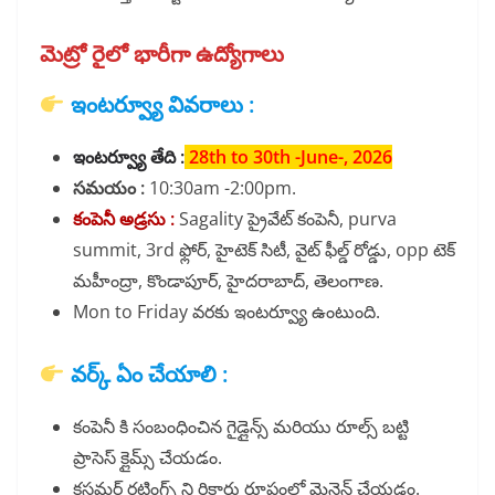
మెట్రో రైలో భారీగా ఉద్యోగాలు
ఇంటర్వ్యూ వివరాలు :
ఇంటర్వ్యూ తేది :
28th to 30th -June-, 2026
సమయం :
10:30am -2:00pm.
కంపెనీ అడ్రసు :
Sagality ప్రైవేట్ కంపెనీ, purva
summit, 3rd ఫ్లోర్, హైటెక్ సిటీ, వైట్ ఫీల్డ్ రోడ్డు, opp టెక్
మహీంద్రా, కొండాపూర్, హైదరాబాద్, తెలంగాణ.
Mon to Friday వరకు ఇంటర్వ్యూ ఉంటుంది.
వర్క్ ఏం చేయాలి :
కంపెనీ కి సంబంధించిన గైడ్లైన్స్ మరియు రూల్స్ బట్టి
ప్రాసెస్ క్లైమ్స్ చేయడం.
కస్టమర్ రటింగ్స్ ని రికార్డు రూపంలో మైన్టైన్ చేయడం.