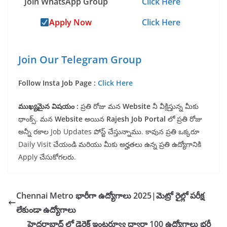
Join WhatsApp Group
Click Here
Apply Now
Click Here
Join Our Telegram Group
Follow Insta Job Page :
Click Here
ముఖ్యమైన విషయం :
ప్రతి రోజు మన
Website
నీ వీక్షిస్తున్న మీకు
థాంక్స్. మన
Website
అయిన
Rajesh Job Portal
లో ప్రతి రోజు
అన్నీ రకాల Job Updates పోస్ట్ చేస్తున్నాము. కావున ప్రతి ఒక్కరూ
Daily Visit చేయండి మరియు మీకు అర్హతలు ఉన్న ప్రతి ఉద్యోగానికి
Apply చేసుకోగలరు.
Chennai Metro భారీగా ఉద్యోగాలు 2025|మెట్రో రైల్లో పరీక్ష
లేకుండా ఉద్యోగాలు
హైదరాబాద్ లో డైరెక్ట్ ఇంటర్వ్యూ ద్వారా 100 ఉద్యోగాలు భర్తీ