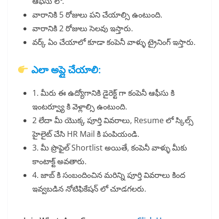
ఆఫీసు లో.
వారానికి 5 రోజులు పని చేయాల్సి ఉంటుంది.
వారానికి 2 రోజులు సెలవు ఇస్తారు.
వర్క్ ఏం చేయాలో కూడా కంపెనీ వాళ్ళు ట్రైనింగ్ ఇస్తారు.
ఎలా అప్లై చేయాలి:
1. మీరు ఈ ఉద్యోగానికి డైరెక్ట్ గా కంపెనీ ఆఫీసు కి
ఇంటర్వ్యూ కి వెళ్లాల్సి ఉంటుంది.
2 లేదా మీ యొక్క పూర్తి వివరాలు, Resume లో స్కిల్స్
హైలైట్ చేసి HR Mail కి పంపియండి.
3. మీ ప్రొఫైల్ Shortlist అయితే, కంపెనీ వాళ్ళు మీకు
కాంటాక్ట్ అవతారు.
4. జాబ్ కి సంబందించిన మరిన్ని పూర్తి వివరాలు కింద
ఇవ్వబడిన నోటిఫికేషన్ లో చూడగలరు.