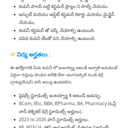
కంపెనీ పాలసీ బట్టి కస్టమర్ ప్రాబ్లం ని సాల్వ్ చేయడం.
ఇన్పుట్ మరియు అప్డేట్ కస్టమర్ రికార్డు మరియు మైన్టైన్
చేయడం.
కంపెనీ కస్టమర్ తో వర్క్ చేయాల్సి ఉంటుంది.
వివిధ కంపెనీ టీంతో పని చేయాల్సి ఉంటుంది.
విద్య అర్హతలు :
ఈ ఉద్యోగానికి మీరు కంపెనీ లో ఇంటర్వ్యూ అటండ్ అవ్వాలి అనుకుంటే
ఏదైనా గుర్తింపు పొందిన కాలేజీ లేదా యూనివర్సిటీ నుండి డిగ్రీ
(గ్రాడ్యుయేషన్) పాస్ అయ్యి ఉండవలెను.
ఫ్రెషర్స్ స్టూడెంట్స్ ఇంటర్వ్యూ కి అటండ్ అవచ్చు.
BCom, BSc, BBA, BPharma, BA, Pharmacy (ఓన్లీ
నాన్ టెక్నికల్ డిగ్రీ స్టూడెంట్స్ అర్హులు).
2023 to 2026 పాస్ స్టూడెంట్స్ అర్హులు.
BE /BTECH, పోస్ట్ గ్రాడ్యూయేట్, డిప్లొమా స్టూడెంట్స్