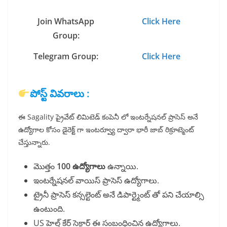
Join WhatsApp
Click Here
Group:
Telegram Group:
Click Here
పోస్ట్ వివరాలు :
ఈ Sagality ప్రైవేట్ లిమిటెడ్ కంపెనీ లో ఇంటర్నేషనల్ ప్రాసెస్ అనే
ఉద్యోగాల కోసం డైరెక్ట్ గా ఇంటర్వ్యూ ద్వారా భారీ జాబ్ రిక్రూట్మెంట్
చేస్తున్నారు.
మొత్తం
100 ఉద్యోగాలు
ఉన్నాయి.
ఇంటర్నేషనల్ వాయిస్ ప్రాసెస్ ఉద్యోగాలు.
ట్రైనీ ప్రాసెస్ కన్సల్టెంట్ అనే డిపార్ట్మెంట్ తో పని చేయాల్సి
ఉంటుంది.
US హెల్త్ కేర్ సెక్టార్ ఈ సంబంధించిన ఉద్యోగాలు.