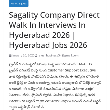
PRIVATE JOBS
Sagality Company Direct
Walk In Interviews In
Hyderabad 2026 |
Hyderabad Jobs 2026
January 26, 2025
rajeshbusiness54@gmail.com
ప్రైవేట్ రంగ సంస్థలో ప్రముఖ సంస్థ అయినటువంటి
SAGALITY
ప్రైవేట్ లిమిటెడ్ సంస్థ నుండి
Customer Support Executive
జాబ్ రిక్రూట్మెంట్ నోటిఫికేషన్ విడుదల చేశారు. ఈ ఉద్యోగం లో చేరాలి
అంటే డైరెక్ట్ గా మీరు ఇంటర్వ్యూ అటండ్ అయ్యి జాబ్ లో సెలెక్ట్ అవ్వాలి
ఉంటుంది. ఈ ఉద్యోగానికి సంబంధించిన పోస్టుల వివరాలు ,అర్హత
వివరాలు, జీతం, ట్రైనింగ్ వ్యవది, ఎంపిక విధానం, బెనిఫిట్స్ ఇతర
వివరాలు ఈ ఆర్టికల్ ద్వారా తెలుసుకొని అర్హులు అయితే వెంటనే ఆన్లైన్
ద్వారా అప్లికేషన్ చేసుకోండి.