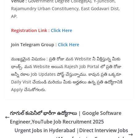
Venue :
Government Degree College(A), Y-Junction,
Rajamundry Urban Constituency, East Godavari Dist,
AP.
Registration Link :
Click Here
Join Telegram Group :
Click Here
ముఖ్యమైన విషయం : ప్రతి రోజు మన Website నీ వీక్షిస్తున్న మీకు
థాంక్స్. మన Website అయిన Rajesh Job Portal లో ప్రతి రోజు
అన్నీ రకాల Job Updates పోస్ట్ చేస్తున్నాము. కావున ప్రతి ఒక్కరూ
Daily Visit చేయండి మరియు మీకు అర్హతలు ఉన్న ప్రతి ఉద్యోగానికి
Apply చేసుకోగలరు.
గూగుల్ కంపెనీలో భారీగా ఉద్యోగాలు | Google Software
Engineer,YouTube Job Recruitment 2025
Urgent Jobs in Hyderabad |Direct Interview Jobs