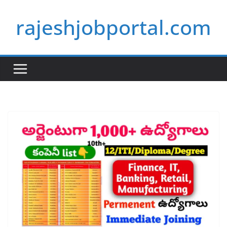
Skip
rajeshjobportal.com
to
content