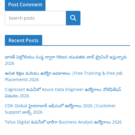
Search
Recent Posts
భారత్ పెట్రోలియం సంస్థ ద్వారా గిరిజన యువతకు జాబ్ ట్రైనింగ్ ఇస్తున్నారు
2026
ఉచిత శిక్షణ మరియు ఉద్యోగ అవకాశాలు |Free Training & Free Job
Placements 2026
Cognizant కంపెనీలో Azure Data Engineer ఉద్యోగాలు నోటిఫికేషన్
విడుదల 2026
CDK Global హైదరాబాద్ ఆఫీసులో ఉద్యోగాలు 2026 |Customer
Support జాబ్స్ 2026
Telus Digital కంపెనీలో భారీగా Business Analyst ఉద్యోగాలు 2026