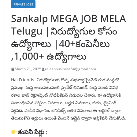
PRIVATE JOBS
Sankalp MEGA JOB MELA
Telugu |నిరుద్యోగుల కోసం
ఉద్యోగాలు |40+కంపెనీలు
,1,000+ ఉద్యోగాలు
March 21, 2025
rajeshbusiness54@gmail.com
Hai Friends..నిరుద్యోగులకు గొప్ప శుభవార్త ప్రైవేట్ రంగ సంస్థలో
ప్రముఖ సంస్థ అయినటువంటి ప్రైవేట్ లిమిటెడ్ సంస్థ నుండి వివిధ
రకాల జాబ్ రిక్రూట్మెంట్ నోటిఫికేషన్ విడుదల చేశారు. ఈ ఉద్యోగానికి
సంబంధించిన పోస్టుల వివరాలు ,అర్హత వివరాలు, జీతం, ట్రైనింగ్
వ్యవది, ఎంపిక విధానం, బెనిఫిట్స్ ఇతర వివరాలు ఈ ఆర్టికల్ ద్వారా
తెలుసుకొని అర్హులు అయితే వెంటనే ఆన్లైన్ ద్వారా అప్లికేషన్ చేసుకోండి.
కంపెనీ పేర్లు :