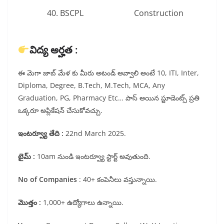
40. BSCPL
Construction
విద్య అర్హత :
ఈ మెగా జాబ్ మేళ కు మీరు అటండ్ అవ్వాలి అంటే 10, ITI, Inter,
Diploma, Degree, B.Tech, M.Tech, MCA, Any
Graduation, PG, Pharmacy Etc… పాస్ అయిన స్టూడెంట్స్ ప్రతి
ఒక్కరూ అప్లికేషన్ చేసుకోవచ్చు.
ఇంటర్వ్యూ తేది :
22nd March 2025.
టైమ్ :
10am నుండి ఇంటర్వ్యూ స్టార్ట్ అవుతుంది.
No of Companies
: 40+ కంపెనీలు వస్తున్నాయి.
మొత్తం :
1,000+ ఉద్యోగాలు ఉన్నాయి.