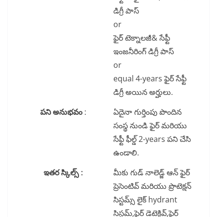
డిగ్రీ పాస్
or
ఫైర్ టెక్నాలజీ& సేఫ్టీ
ఇంజనీరింగ్ డిగ్రీ పాస్
or
equal 4-years ఫైర్ సేఫ్టీ
డిగ్రీ అయిన అర్హులు.
పని అనుభవం
:
ఏదైనా గుర్తింపు పొందిన
సంస్థ నుండి ఫైర్ మరియు
సేఫ్టీ ఫీల్డ్ 2-years పని చేసి
ఉండాలి.
ఇతర స్కిల్స్ :
మీకు గుడ్ నాలెడ్జ్ ఆన్ ఫైర్
ప్రెసెంటివ్ మరియు ప్రొటెక్షన్
సిస్టమ్స్ లైక్ hydrant
సిస్టమ్,ఫైర్ డెటెక్టివ్,ఫైర్