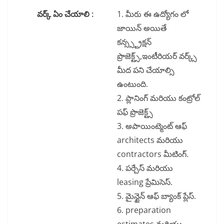
వర్క్ ఏం చేయాలి :
1. మీరు ఈ ఉద్యోగం లో
జాయిన్ అయితే
కన్స్స్ట్రక్షన్
ప్రొజెక్ట్స్,ఇంటీరియర్ వర్క్స్
మీద పని చేయాల్సి
ఉంటుంది.
2. ప్లానింగ్ మరియు కంట్రోల్
పఫ్ ప్రొజెక్ట్స్
3. అపాయింట్మెంట్ ఆఫ్
architects మరియు
contractors మీటింగ్.
4. పర్చేస్ మరియు
leasing ప్రేమిసెస్.
5. మైన్టైన్ ఆఫ్ బ్యాంక్ ప్లేస్.
6. preparation