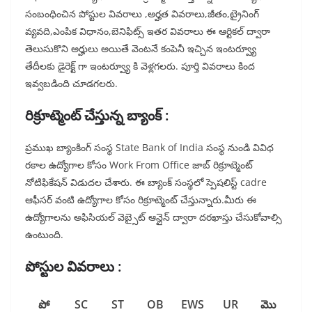
సంబంధించిన పోస్టుల వివరాలు ,అర్హత వివరాలు,జీతం,ట్రైనింగ్
వ్యవది,ఎంపిక విధానం,బెనిఫిట్స్ ఇతర వివరాలు ఈ ఆర్టికల్ ద్వారా
తెలుసుకొని అర్హులు అయితే వెంటనే కంపెనీ ఇచ్చిన ఇంటర్వ్యూ
తేదీలకు డైరెక్ట్ గా ఇంటర్వ్యూ కి వెళ్లగలరు. పూర్తి వివరాలు కింద
ఇవ్వబడింది చూడగలరు.
రిక్రూట్మెంట్ చేస్తున్న బ్యాంక్ :
ప్రముఖ బ్యాంకింగ్ సంస్థ State Bank of India సంస్థ నుండి వివిధ
రకాల ఉద్యోగాల కోసం Work From Office జాబ్ రిక్రూట్మెంట్
నోటిఫికేషన్ విడుదల చేశారు. ఈ బ్యాంక్ సంస్థలో స్పెషలిస్ట్ cadre
ఆఫీసర్ వంటి ఉద్యోగాల కోసం రిక్రూట్మెంట్ చేస్తున్నారు.మీరు ఈ
ఉద్యోగాలను అఫిసియల్ వెబ్సైట్ ఆన్లైన్ ద్వారా దరఖాస్తు చేసుకోవాల్సి
ఉంటుంది.
పోస్టుల వివరాలు :
పో
SC
ST
OB
EWS
UR
మొ