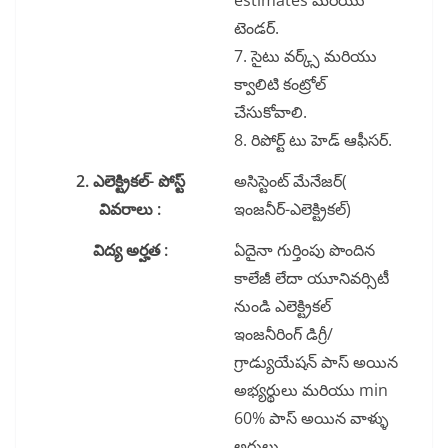
estimates మరియు
టెండర్.
7. సైటు వర్క్స్ మరియు
క్వాలిటి కంట్రోల్
చేసుకోవాలి.
8. రిపోర్ట్ టు హెడ్ ఆఫీసర్.
2. ఎలెక్ట్రికల్- పోస్ట్
అసిస్టెంట్ మేనేజర్(
వివరాలు :
ఇంజనీర్-ఎలెక్ట్రికల్)
విద్య అర్హత :
ఏదైనా గుర్తింపు పొందిన
కాలేజీ లేదా యూనివర్సిటీ
నుండి ఎలెక్ట్రికల్
ఇంజనీరింగ్ డిగ్రీ/
గ్రాడ్యుయేషన్ పాస్ అయిన
అభ్యర్థులు మరియు min
60% పాస్ అయిన వాళ్ళు
అర్హులు.