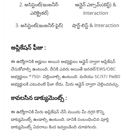
2. అసిస్టెంట్(ఇంజనీర్-
ఆన్లైన్ ఎక్సామ్(టెస్ట్) &
ఎలెక్ట్రికల్)
Interaction
3. అసిస్టెంట్(ఇంజనీర్-ఫైర్)
షార్ట్-లిస్ట్ & Interaction
అప్లికేషన్ ఫీజు :
ఈ ఉద్యోగానికి అర్హులు అయిన అభ్యర్థులు ఆన్లైన్ ద్వారా అప్లికేషన్
చేసుకోవాల్సి ఉంటుంది. దీనికి ఎవరు అయితే జనరల్/EWS/OBC
అభ్యర్థులు *750/- చెల్లించాల్సి ఉంటుంది. మరియు SC/ST/ PwBD
అభ్యర్థులకి ఎటువంటి ఫీజు లేదు. మీరు ఆన్లైన్ ద్వారా చెల్లించవచ్చు.
కావలసిన డాక్యుమెంట్స్ :
ఈ ఉద్యోగానికి మీరు అప్లికేషన్ చేసే ముందు మీ దగ్గర కొన్ని
డాక్యుమెంట్స్ ఉండాల్సి ఉంటుంది. దానికి సంబంధించిన పూర్తి
డాక్యుమెంట్స్ వివరాలు కింద ఇవ్వబడింది చూడగలరు.