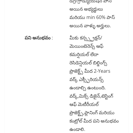
డిగ్రీ/గ్రాడ్యుయేషన్ పాస్
అయిన అభ్యర్థులు
మరియు min 60% పాస్
అయిన వాళ్ళు అర్హులు.
పని అనుభవం
:
మీకు కన్స్స్ట్రక్షన్/
మెయింటెనెన్స్ ఆఫ్
కమర్షియల్ లేదా
రెసిడెన్షియల్ బిల్డింగ్స్
ప్రొజెక్ట్స్ మీద 2-Years
వర్క్ ఎక్స్పీరియన్స్
ఉండాల్సి ఉంటుంది.
వర్క్,మిక్స్ డిజైన్,టెస్టింగ్
ఆఫ్ మెటీరీయల్
ప్రొజెక్ట్స్,ప్లానింగ్ మరియు
కంట్రోల్ మీద పని అనుభవం
ఉండాలి.