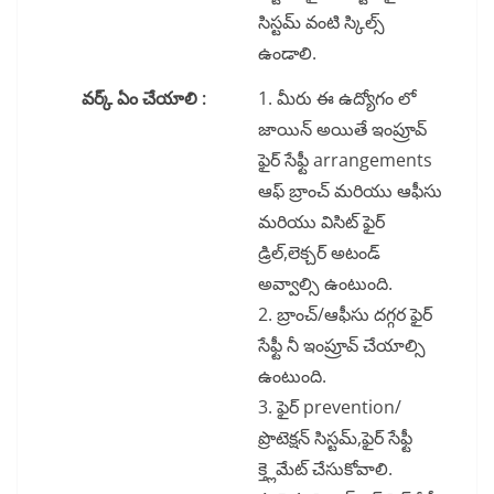
సిస్టమ్ వంటి స్కిల్స్
ఉండాలి.
వర్క్ ఏం చేయాలి :
1. మీరు ఈ ఉద్యోగం లో
జాయిన్ అయితే ఇంప్రూవ్
ఫైర్ సేఫ్టీ arrangements
ఆఫ్ బ్రాంచ్ మరియు ఆఫీసు
మరియు విసిట్ ఫైర్
డ్రిల్,లెక్చర్ అటండ్
అవ్వాల్సి ఉంటుంది.
2. బ్రాంచ్/ఆఫీసు దగ్గర ఫైర్
సేఫ్టీ నీ ఇంప్రూవ్ చేయాల్సి
ఉంటుంది.
3. ఫైర్ prevention/
ప్రొటెక్షన్ సిస్టమ్,ఫైర్ సేఫ్టీ
క్త్లెమేట్ చేసుకోవాలి.