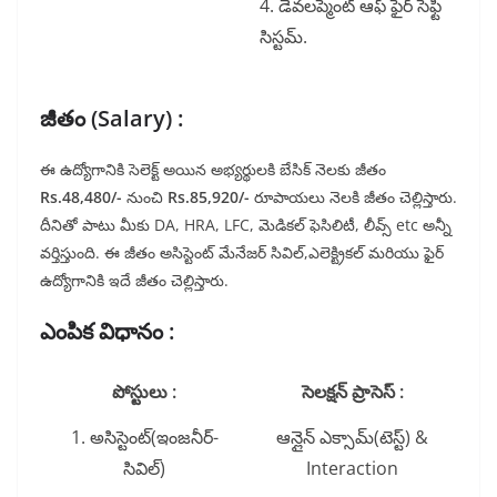
4. డెవలప్మెంట్ ఆఫ్ ఫైర్ సేఫ్టీ
సిస్టమ్.
జీతం (Salary) :
ఈ ఉద్యోగానికి సెలెక్ట్ అయిన అభ్యర్థులకి బేసిక్ నెలకు జీతం
Rs.48,480/-
నుంచి
Rs.85,920/-
రూపాయలు నెలకి జీతం చెల్లిస్తారు.
దీనితో పాటు మీకు DA, HRA, LFC, మెడికల్ ఫెసిలిటీ, లీవ్స్ etc అన్నీ
వర్తిస్తుంది. ఈ జీతం అసిస్టెంట్ మేనేజర్ సివిల్,ఎలెక్ట్రికల్ మరియు ఫైర్
ఉద్యోగానికి ఇదే జీతం చెల్లిస్తారు.
ఎంపిక విధానం :
పోస్టులు :
సెలక్షన్ ప్రాసెస్ :
1. అసిస్టెంట్(ఇంజనీర్-
ఆన్లైన్ ఎక్సామ్(టెస్ట్) &
సివిల్)
Interaction