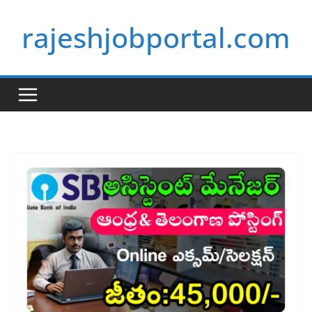
Skip
rajeshjobportal.com
to
content