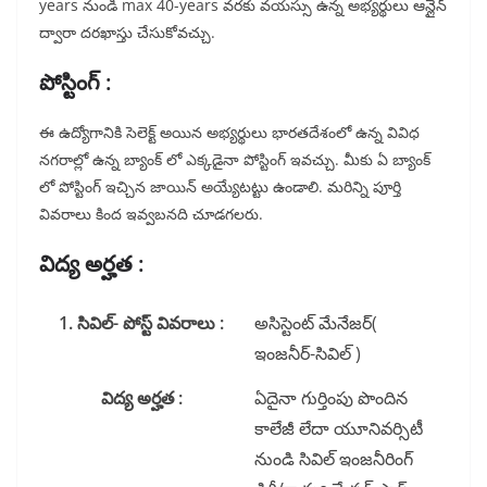
years నుండి max 40-years వరకు వయస్సు ఉన్న అభ్యర్థులు ఆన్లైన్
ద్వారా దరఖాస్తు చేసుకోవచ్చు.
పోస్టింగ్ :
ఈ ఉద్యోగానికి సెలెక్ట్ అయిన అభ్యర్థులు భారతదేశంలో ఉన్న వివిధ
నగరాల్లో ఉన్న బ్యాంక్ లో ఎక్కడైనా పోస్టింగ్ ఇవచ్చు. మీకు ఏ బ్యాంక్
లో పోస్టింగ్ ఇచ్చిన జాయిన్ అయ్యేటట్టు ఉండాలి. మరిన్ని పూర్తి
వివరాలు కింద ఇవ్వబనది చూడగలరు.
విద్య అర్హత :
1. సివిల్- పోస్ట్ వివరాలు :
అసిస్టెంట్ మేనేజర్(
ఇంజనీర్-సివిల్ )
విద్య అర్హత :
ఏదైనా గుర్తింపు పొందిన
కాలేజీ లేదా యూనివర్సిటీ
నుండి సివిల్ ఇంజనీరింగ్