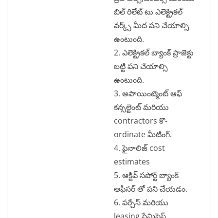
బిల్ రిలేట్ టు ఎలెక్ట్రికల్
వర్క్స్ మీద పని చేయాల్సి
ఉంటుంది.
2. ఎలెక్ట్రికల్ బ్యాంక్ ప్రాజెక్టు
బట్టి పని చేయాల్సి
ఉంటుంది.
3. అపాయింట్మెంట్ ఆఫ్
కన్సల్టెంట్ మరియు
contractors కొ-
ordinate మీటింగ్.
4. ఫైనాలిజ్ cost
estimates
5. ఆక్టివ్ సపోర్ట్ బ్యాంక్
ఆఫీసర్ తో పని చేయడం.
6. పర్చేస్ మరియు
leasing ప్రేమిసెస్.