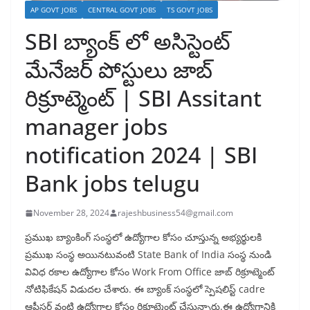
AP GOVT JOBS
CENTRAL GOVT JOBS
TS GOVT JOBS
SBI బ్యాంక్ లో అసిస్టెంట్
మేనేజర్ పోస్టులు జాబ్
రిక్రూట్మెంట్ | SBI Assitant
manager jobs
notification 2024 | SBI
Bank jobs telugu
November 28, 2024
rajeshbusiness54@gmail.com
ప్రముఖ బ్యాంకింగ్ సంస్థలో ఉద్యోగాల కోసం చూస్తున్న అభ్యర్థులకి
ప్రముఖ సంస్థ అయినటువంటి State Bank of India సంస్థ నుండి
వివిధ రకాల ఉద్యోగాల కోసం Work From Office జాబ్ రిక్రూట్మెంట్
నోటిఫికేషన్ విడుదల చేశారు. ఈ బ్యాంక్ సంస్థలో స్పెషలిస్ట్ cadre
ఆఫీసర్ వంటి ఉద్యోగాల కోసం రిక్రూట్మెంట్ చేస్తున్నారు.ఈ ఉద్యోగానికి