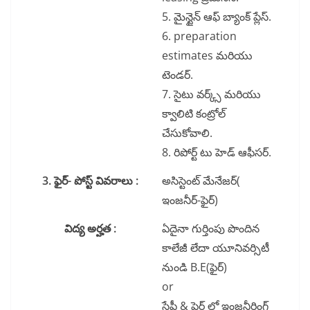
5. మైన్టైన్ ఆఫ్ బ్యాంక్ ప్లేస్.
6. preparation
estimates మరియు
టెండర్.
7. సైటు వర్క్స్ మరియు
క్వాలిటి కంట్రోల్
చేసుకోవాలి.
8. రిపోర్ట్ టు హెడ్ ఆఫీసర్.
3. ఫైర్- పోస్ట్ వివరాలు :
అసిస్టెంట్ మేనేజర్(
ఇంజనీర్-ఫైర్)
విద్య అర్హత :
ఏదైనా గుర్తింపు పొందిన
కాలేజీ లేదా యూనివర్సిటీ
నుండి B.E(ఫైర్)
or
సేఫ్టీ & ఫైర్ లో ఇంజనీరింగ్