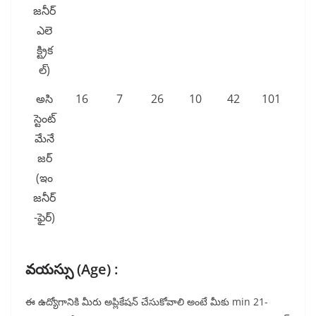
జనీర్
ఎలె
క్ట్రిక
ల్)
అసి
16
7
26
10
42
101
స్టెంట్
మేనే
జర్
(ఇం
జనీర్
-ఫైర్)
వయస్సు (Age) :
ఈ ఉద్యోగానికి మీరు అప్లికేషన్ చేసుకోవాలి అంటే మీకు min 21-