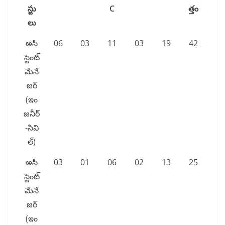
స్టు
C
త్తం
లు
అసి
06
03
11
03
19
42
స్టెంట్
మేనే
జర్
(ఇం
జనీర్
-సివి
ల్)
అసి
03
01
06
02
13
25
స్టెంట్
మేనే
జర్
(ఇం