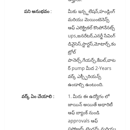
పని అనుభవం
:
మీకు ఇన్స్టలేషన్,హండ్లింగ్
మరియు మెయింటెనెన్స్
ఆఫ్ ఎలెక్ట్రికల్ కొంపోనేనట్స్
ups,జనరేటర్,ఎనర్జీ సేవింగ్
డివైసెస్,స్టార్టస్,మోటార్స్,కం
ట్రోల్
పానెల్స్,గేయర్స్,కేబల్,వాట
ర్ pump మీద 2-Years
వర్క్ ఎక్స్పీరియన్స్
ఉండాల్సి ఉంటుంది.
వర్క్ ఏం చేయాలి :
1. మీరు ఈ ఉద్యోగం లో
జాయిన్ అయితే అథారిటీ
ఆఫ్ బ్యాంక్ నుండి
approvals ఆఫ్
ప్రపోజల్స్,టెండర్స్ మరియు