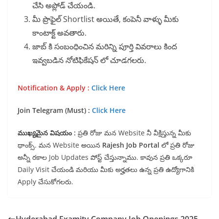
చేసి అప్లోడ్ చేయండి.
మీ ప్రొఫైల్ Shortlist అయితే, కంపెనీ వాళ్ళు మీకు
కాంటాక్ట్ అవతారు.
జాబ్ కి సంబంధించిన మరిన్ని పూర్తి వివరాలు కింద
ఇవ్వబడిన నోటిఫికేషన్ లో చూడగలరు.
Notification & Apply :
Click Here
Join Telegram (Must) :
Click Here
ముఖ్యమైన విషయం :
ప్రతి రోజు మన Website నీ వీక్షిస్తున్న మీకు
థాంక్స్. మన Website అయిన
Rajesh Job Portal
లో ప్రతి రోజు
అన్నీ రకాల Job Updates పోస్ట్ చేస్తున్నాము. కావున ప్రతి ఒక్కరూ
Daily Visit చేయండి మరియు మీకు అర్హతలు ఉన్న ప్రతి ఉద్యోగానికి
Apply చేసుకోగలరు.