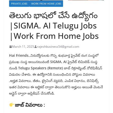
PRIVATE JOBS
WORK FROM HOME JOBS
తెలుగు భాషలో చేసే ఉద్యోగం
|SIGMA. AI Telugu Jobs
|Work From Home Jobs
March 11, 2025
rajeshbusiness54@gmail.com
Hai Friends..
నిరుద్యోగులకు గొప్ప శుభవార్త ప్రైవేట్ రంగ సంస్థలో
ప్రముఖ సంస్థ అయినటువంటి
SIGMA. AI
ప్రైవేట్ లిమిటెడ్ సంస్థ
నుండి
Telugu Speakers (Remote)
జాబ్ రిక్రూట్మెంట్ నోటిఫికేషన్
విడుదల చేశారు. ఈ ఉద్యోగానికి సంబంధించిన పోస్టుల వివరాలు
,అర్హత వివరాలు, జీతం, ట్రైనింగ్ వ్యవది, ఎంపిక విధానం, బెనిఫిట్స్
ఇతర వివరాలు ఈ ఆర్టికల్ ద్వారా తెలుసుకొని అర్హులు అయితే వెంటనే
ఆన్లైన్ ద్వారా అప్లికేషన్ చేసుకోండి.
జాబ్ వివరాలు :