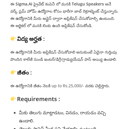
ఈ
Sigma.AI
ప్రైవేట్ కంపెనీ లో మనకి
Telugu Speakers
అనే
వర్క్ ఫ్రమ్ హోమ్ ఉద్యోగాల కోసం భారీగా జాబ్ రిక్రూట్మెంట్ చేస్తున్నారు.
ఈ ఉద్యోగానికి మీరు ఆన్లైన్ ద్వారా అప్లికేషన్ చేసుకోవాల్సి ఉంటుంది.
ఈ ఆర్టికల్ లో మనకి లింకు ఉంది అప్లికేషన్ చేసుకోండి.
విద్య అర్హత :
ఈ ఉద్యోగానికి మీరు అప్లికేషన్ చేసుకోవాలి అనుకుంటే ఏదైనా గుర్తింపు
పొందిన కాలేజీ నుండి ఇంటర్/డిగ్రీ/గ్రాడ్యుయేషన్ పాస్ అయ్యి ఉండాలి.
జీతం :
ఈ ఉద్యోగానికి జీతం నెలకి up to Rs.25,000/- వరకు చెల్లిస్తారు.
Requirements :
మీకు తెలుగు మాట్లాడటం, వినడం, రాయడం వచ్చి
ఉండాలి.
తెలుగు ప్రాసెస్ మీద పని చేయాల్సి ఉంటుంది.