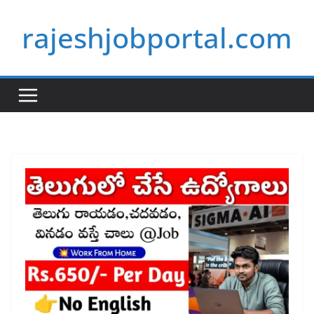
Skip
rajeshjobportal.com
to
content