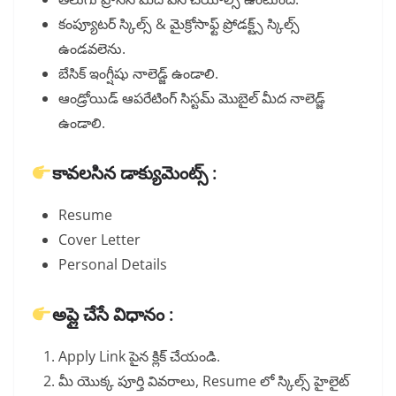
కంప్యూటర్ స్కిల్స్ & మైక్రోసాఫ్ట్ ప్రోడక్ట్స్ స్కిల్స్
ఉండవలెను.
బేసిక్ ఇంగ్షీషు నాలెడ్జ్ ఉండాలి.
ఆండ్రోయిడ్ ఆపరేటింగ్ సిస్టమ్ మొబైల్ మీద నాలెడ్జ్
ఉండాలి.
కావలసిన డాక్యుమెంట్స్ :
Resume
Cover Letter
Personal Details
అప్లై చేసే విధానం :
Apply Link పైన క్లిక్ చేయండి.
మీ యొక్క పూర్తి వివరాలు, Resume లో స్కిల్స్ హైలైట్