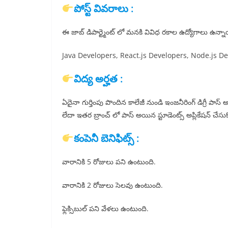
పోస్ట్ వివరాలు :
ఈ జాబ్ డిపార్ట్మెంట్ లో మనకి వివిధ రకాల ఉద్యోగాలు ఉన్
Java Developers, React.js Developers, Node.js Dev
విద్య అర్హత :
ఏదైనా గుర్తింపు పొందిన కాలేజీ నుండి ఇంజనీరింగ్ డిగ్రీ పాస్ అ
లేదా ఇతర బ్రాంచ్ లో పాస్ అయిన స్టూడెంట్స్ అప్లికేషన్ చేసు
కంపెనీ బెనిఫిట్స్ :
వారానికి 5 రోజులు పని ఉంటుంది.
వారానికి 2 రోజులు సెలవు ఉంటుంది.
ఫ్లెక్సిబుల్ పని వేళలు ఉంటుంది.