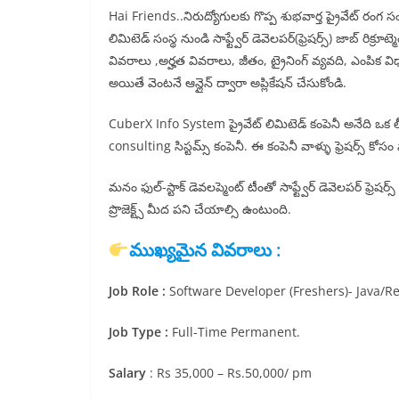
Hai Friends..నిరుద్యోగులకు గొప్ప శుభవార్త ప్రైవేట్ రం
లిమిటెడ్ సంస్థ నుండి సాఫ్ట్వేర్ డెవెలపర్(ఫ్రెషర్స్) జాబ్ రిక
వివరాలు ,అర్హత వివరాలు, జీతం, ట్రైనింగ్ వ్యవది, ఎంపిక వి
అయితే వెంటనే ఆన్లైన్ ద్వారా అప్లికేషన్ చేసుకోండి.
CuberX Info System ప్రైవేట్ లిమిటెడ్ కంపెనీ అనేది ఒక లీడిం
consulting సిస్టమ్స్ కంపెనీ. ఈ కంపెనీ వాళ్ళు ఫ్రెషర్స్ కోసం స
మనం ఫుల్-స్టాక్ డెవలప్మెంట్ టీంతో సాఫ్ట్వేర్ డెవెలపర్ ఫ్రె
ప్రొజెక్ట్స్ మీద పని చేయాల్సి ఉంటుంది.
ముఖ్యమైన వివరాలు :
Job Role :
Software Developer (Freshers)- Java/Rea
Job Type :
Full-Time Permanent.
Salary
: Rs 35,000 – Rs.50,000/ pm