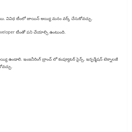
నాయి. వివిధ టీంలో జాయిన్ అయ్యి మనం వర్క్ చేసుకోవచ్చు.
eloper టీంతో పని చేయాల్సి ఉంటుంది.
య్యి ఉండాలి. ఇంజనీరింగ్ బ్రాంచ్ లో కంప్యూటర్ సైన్స్, ఇన్ఫర్మేషన్ టెక్నాలజీ
కోవచ్చు.