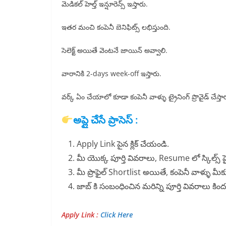
మెడికల్ హెల్త్ ఇన్షూరెన్స్ ఇస్తారు.
ఇతర మంచి కంపెనీ బెనిఫిట్స్ లభిస్తుంది.
సెలెక్ట్ అయితే వెంటనే జాయిన్ అవ్వాలి.
వారానికి 2-days week-off ఇస్తారు.
వర్క్ ఏం చేయాలో కూడా కంపెనీ వాళ్ళు ట్రైనింగ్ ప్రొవైడ్ చేస్తా
అప్లై చేసే ప్రాసెస్ :
Apply Link పైన క్లిక్ చేయండి.
మీ యొక్క పూర్తి వివరాలు, Resume లో స్కిల్స్ హె
మీ ప్రొఫైల్ Shortlist అయితే, కంపెనీ వాళ్ళు మీక
జాబ్ కి సంబంధించిన మరిన్ని పూర్తి వివరాలు క
Apply Link :
Click Here