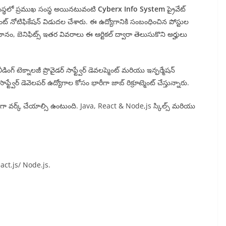
గ సంస్థలో ప్రముఖ సంస్థ అయినటువంటి
Cyberx Info System
ప్రైవేట్
్రూట్మెంట్ నోటిఫికేషన్ విడుదల చేశారు. ఈ ఉద్యోగానికి సంబంధించిన పోస్టుల
ధానం, బెనిఫిట్స్ ఇతర వివరాలు ఈ ఆర్టికల్ ద్వారా తెలుసుకొని అర్హులు
గ్ టెక్నాలజీ ప్రొవైడర్ సాఫ్ట్వేర్ డెవలప్మెంట్ మరియు ఇన్ఫర్మేషన్
ాఫ్ట్వేర్ డెవెలపర్ ఉద్యోగాల కోసం భారీగా జాబ్ రిక్రూట్మెంట్ చేస్తున్నారు.
షర్స్ గా వర్క్ చేయాల్సి ఉంటుంది. Java, React & Node,js స్కిల్స్ మరియు
ct.js/ Node.js.