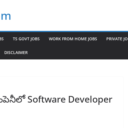
om
BS
TS GOVT JOBS
WORK FROM HOME JOBS
PRIVATE J
DISCLAIMER
ంపెనీలో Software Developer