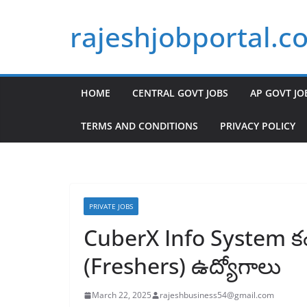
Skip
rajeshjobportal.c
to
content
HOME
CENTRAL GOVT JOBS
AP GOVT JO
TERMS AND CONDITIONS
PRIVACY POLICY
PRIVATE JOBS
CuberX Info System క
(Freshers) ఉద్యోగాలు
March 22, 2025
rajeshbusiness54@gmail.com