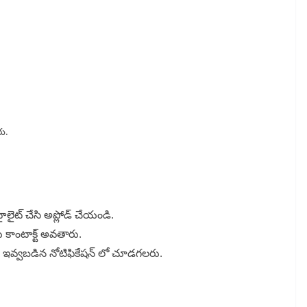
రు.
ౖలైట్ చేసి అప్లోడ్ చేయండి.
ు కాంటాక్ట్ అవతారు.
ింద ఇవ్వబడిన నోటిఫికేషన్ లో చూడగలరు.