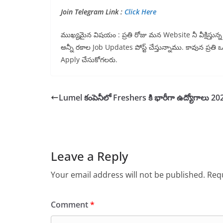
Join Telegram Link :
Click Here
ముఖ్యమైన విషయం : ప్రతి రోజు మన Website నీ వీక్షిస్తు
అన్నీ రకాల Job Updates పోస్ట్ చేస్తున్నాము. కావున ప్రతి
Apply చేసుకోగలరు.
Lumel కంపెనీలో Freshers కి భారీగా ఉద్యోగాలు 20
Leave a Reply
Your email address will not be published.
Requ
Comment
*