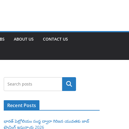
OBS
ABOUT US
CONTACT US
Search
Recent Posts
భారత్ పెట్రోలియం సంస్థ ద్వారా గిరిజన యువతకు జాబ్
ట్రైనింగ్ ఇస్తున్నారు 2026